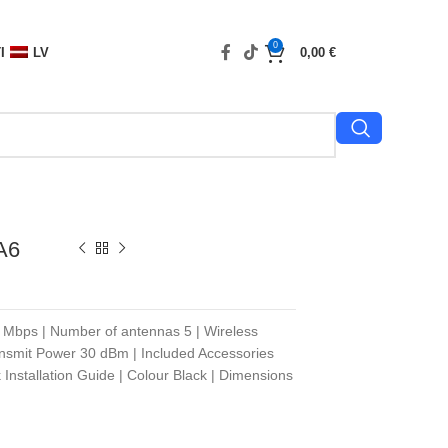
0
I
LV
0,00
€
A6
0 Mbps | Number of antennas 5 | Wireless
nsmit Power 30 dBm | Included Accessories
Installation Guide | Colour Black | Dimensions