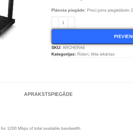
Plānota piegāde:
Preci jums piegādāsim 2 
PIEVIE
SKU:
ARCHERA6
Kategorijas:
Rūteri, tīkla iekārtas
APRAKSTS
PIEGĀDE
r 1200 Mbps of total available bandwidth