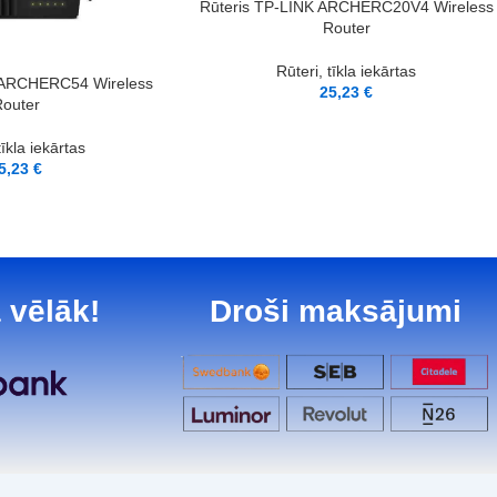
PIEVIENOT GROZAM
Rūteris TP-LINK ARCHERC20V4 Wireless
Router
Rūteri, tīkla iekārtas
 ARCHERC54 Wireless
25,23
€
outer
tīkla iekārtas
5,23
€
 vēlāk!
Droši maksājumi