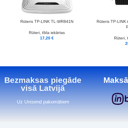
LASĪT VAIRĀK
LASĪT VAIRĀK
Rūteris TP-LINK TL-WR841N
Rūteris TP-LINK
R
Rūteri, tīkla iekārtas
17,20
€
Rūteri, 
2
Bezmaksas piegāde
Maksā
visā Latvijā
Uz Unisend pakomātiem