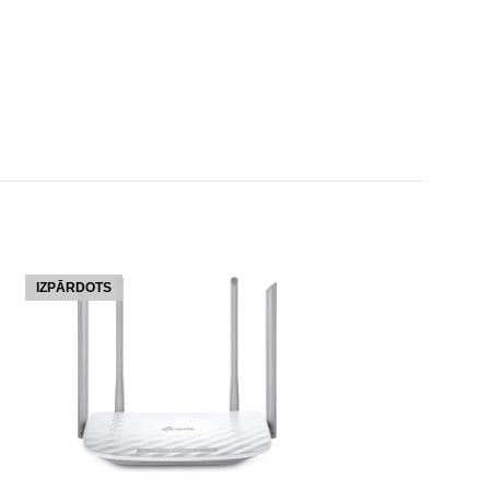
IZPĀRDOTS