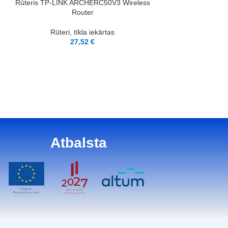
LASĪT VAIRĀK
Rūteris TP-LINK ARCHERC50V3 Wireless
Router
Rūteri, tīkla iekārtas
PIEVIENOT GROZAM
Rūteris TP-LINK
27,52
€
R
Rūteri, 
3
Atbalsta