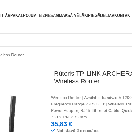
S
IT ĀRPAKALPOJUMI BIZNESAM
MAKSĀ VĒLĀK!
PIEGĀDE
LIAA
KONTAKT
eless Router
Rūteris TP-LINK ARCHER
Wireless Router
Wireless Router | Available bandwidth 120
Frequency Range 2.4/5 GHz | Wireless Tra
Power Adapter, RJ45 Ethernet Cable, Quick 
230 x 144 x 35 mm
35,83
€
Noliktavā 2 prece/-es