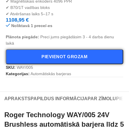
✔ Magnētiskais enkoders 4096 PPR
✔ B70/1T vadības bloks
✔ Atvēršanas laiks 5–17 s
1108,95
€
Noliktavā 1 prece/-es
Plānota piegāde:
Preci jums piegādāsim 3 - 4 darba dienu
laikā
PIEVIENOT GROZAM
SKU:
WAY/005
Kategorijas:
Automātiskās barjeras
APRAKSTS
PAPILDUS INFORMĀCIJA
PAR ZĪMOLU
PIEG
Roger Technology WAY/005 24V
Brushless automātiskā barjera līdz 5