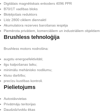
Digitālais magnētiskais enkoders 4096 PPR
B70/1T vadības bloks
Bloķējošais reduktors
Līdz 2800 cikliem diennaktī
Akumulatora rezerves barošanas iespēja
Piemērota privātiem, komerciāliem un industriāliem objektiem
Brushless tehnoloģija
Brushless motors nodrošina:
augstu energoefektivitāti;
ilgu kalpošanas laiku;
minimālu mehānisko nodilumu;
klusu darbību;
precīzu kustības kontroli.
Pielietojums
Autostāvvietas
Privātmāju teritorijas
Daudzdzīvokļu ēkas