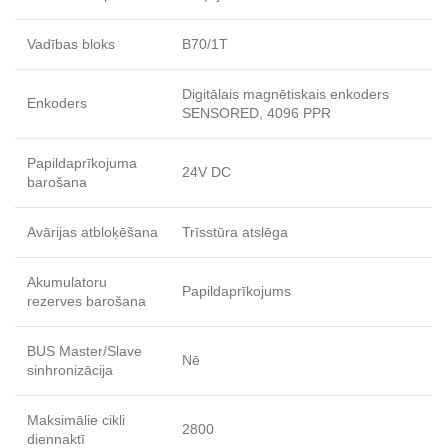
Vadības bloks
B70/1T
Digitālais magnētiskais enkoders
Enkoders
SENSORED, 4096 PPR
Papildaprīkojuma
24V DC
barošana
Avārijas atbloķēšana
Trīsstūra atslēga
Akumulatoru
Papildaprīkojums
rezerves barošana
BUS Master/Slave
Nē
sinhronizācija
Maksimālie cikli
2800
diennaktī