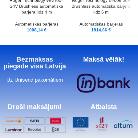
Roger Technology WAY/004
Roger Technology BI/006 36V
24V Brushless automātiskā
Brushless automātiskā barjera
barjera līdz 4 m
līdz 6 m
Automātiskās barjeras
Automātiskās barjeras
1008,14
€
1814,66
€
Bezmaksas
Maksā vēlāk!
piegāde visā Latvijā
Uz Unisend pakomātiem
Droši maksājumi
Atbalsta