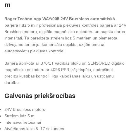
m
Roger Technology WAY/005 24V Brushless automātiskā
barjera līdz 5 m
ir profesionāla piekļuves kontroles barjera ar 24V
Brushless motoru, digitālo magnētisko enkoderu un augstu darba
intensitāti. Tā paredzēta strēlēm līdz 5 metriem un piemērota
dzīvojamo teritoriju, komerciālu objektu, uzņēmumu un
autostāvvietu piekļuves kontrolei.
Barjera aprīkota ar B70/1T vadības bloku un SENSORED digitālo
magnētisko enkoderu ar 4096 PPR izšķirtspēju, nodrošinot
precīzu kustības kontroli, ilgu kalpošanas laiku un uzticamu
darbību.
Galvenās priekšrocības
24V Brushless motors
Strēlēm līdz 5 m
Intensīvai lietošanai
Atvēršanas laiks 5–17 sekundes