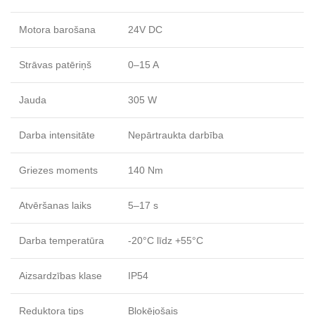
Motora barošana
24V DC
Strāvas patēriņš
0–15 A
Jauda
305 W
Darba intensitāte
Nepārtraukta darbība
Griezes moments
140 Nm
Atvēršanas laiks
5–17 s
Darba temperatūra
-20°C līdz +55°C
Aizsardzības klase
IP54
Reduktora tips
Bloķējošais