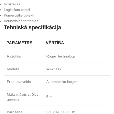
Noliktavas
Loģistikas centri
Komerciālie objekti
Industriālās teritorijas
Tehniskā specifikācija
PARAMETRS
VĒRTĪBA
Ražotājs
Roger Technology
Modelis
WAY/005
Produkta veids
Automātiskā barjera
Maksimālais strēles
5 m
garums
Barošana
230V AC 50/60Hz