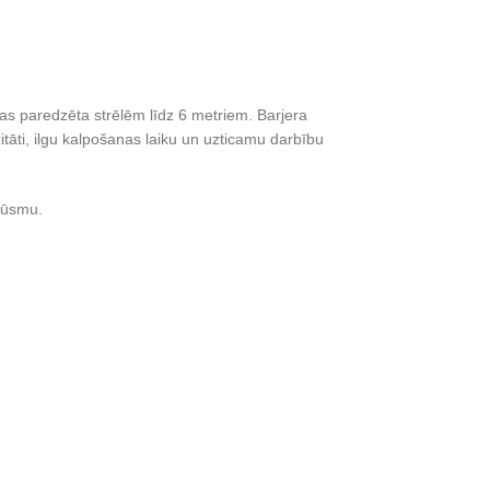
kas paredzēta strēlēm līdz 6 metriem. Barjera
tāti, ilgu kalpošanas laiku un uzticamu darbību
plūsmu.