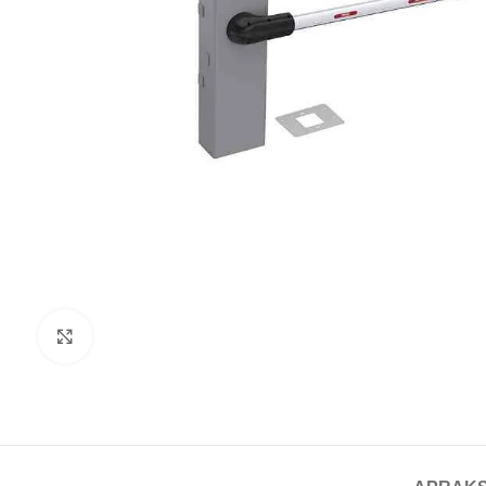
Noklikšķiniet, lai palielinātu