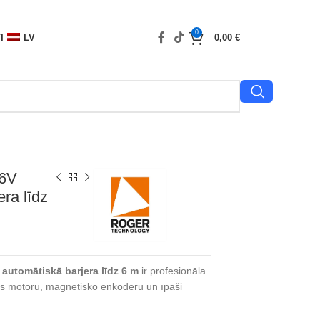
0
I
LV
0,00
€
36V
ra līdz
automātiskā barjera līdz 6 m
ir profesionāla
ss motoru, magnētisko enkoderu un īpaši