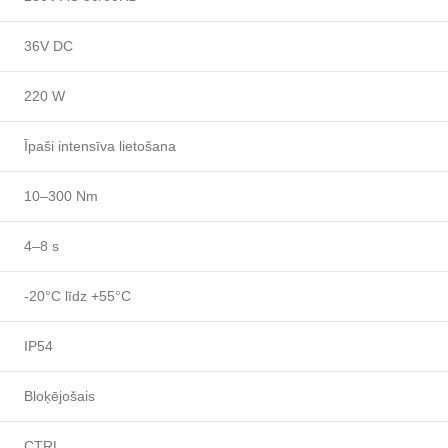
36V DC
220 W
Īpaši intensīva lietošana
10–300 Nm
4–8 s
-20°C līdz +55°C
IP54
Bloķējošais
CTRL