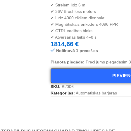
✔ Strēlēm līdz 6 m
✔ 36V Brushless motors
✔ Līdz 4000 cikliem diennaktī
✔ Magnētiskais enkoders 4096 PPR
✔ CTRL vadības bloks
✔ Atvēršanas laiks 4–8 s
1814,66
€
Noliktavā 1 prece/-es
Plānota piegāde:
Preci jums piegādāsim 3 
PIEVIE
SKU:
BI/006
Kategorijas:
Automātiskās barjeras