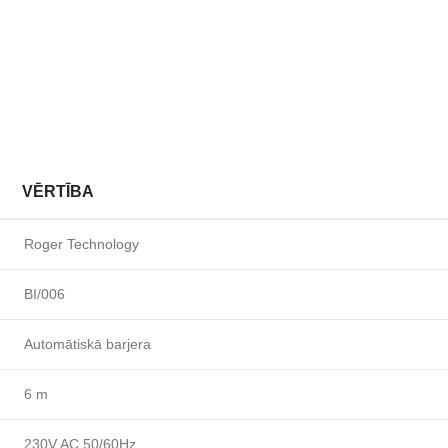
VĒRTĪBA
Roger Technology
BI/006
Automātiskā barjera
6 m
230V AC 50/60Hz