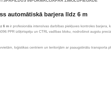
STS
PAPILDUS INFORMĀCIJA
PAR ZĪMOLU
PIEGĀDE
s automātiskā barjera līdz 6 m
dz 6 m
ir profesionāla intensīvas darbības piekļuves kontroles barjera, 
096 PPR izšķirtspēju un CTRL vadības bloku, nodrošinot augstu precizi
vvietām, loģistikas centriem un teritorijām ar paaugstinātu transporta 