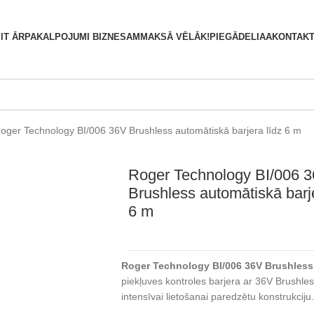
S
IT ĀRPAKALPOJUMI BIZNESAM
MAKSĀ VĒLĀK!
PIEGĀDE
LIAA
KONTAKT
oger Technology BI/006 36V Brushless automātiskā barjera līdz 6 m
Roger Technology BI/006 
Brushless automātiskā barje
6 m
Roger Technology BI/006 36V Brushless 
piekļuves kontroles barjera ar 36V Brushle
intensīvai lietošanai paredzētu konstrukciju.