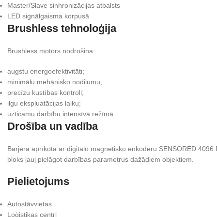
Master/Slave sinhronizācijas atbalsts
LED signālgaisma korpusā
Brushless tehnoloģija
Brushless motors nodrošina:
augstu energoefektivitāti;
minimālu mehānisko nodilumu;
precīzu kustības kontroli;
ilgu ekspluatācijas laiku;
uzticamu darbību intensīvā režīmā.
Drošība un vadība
Barjera aprīkota ar digitālo magnētisko enkoderu SENSORED 4096 PP
bloks ļauj pielāgot darbības parametrus dažādiem objektiem.
Pielietojums
Autostāvvietas
Loģistikas centri