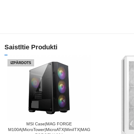
Saistītie Produkti
IZPĀRDOTS
LASĪT VAIRĀK
MSI Case|MAG FORGE
M100A|MicroTower|MicroATX|MiniITX|MAG