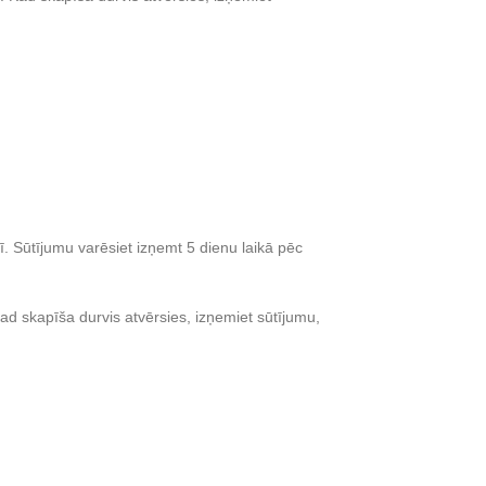
. Sūtījumu varēsiet izņemt 5 dienu laikā pēc
d skapīša durvis atvērsies, izņemiet sūtījumu,