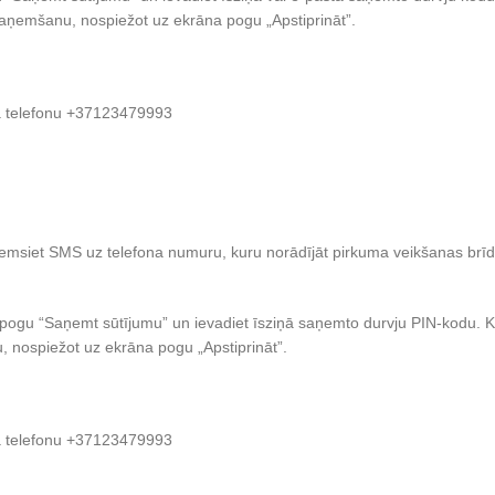
a saņemšanu, nospiežot uz ekrāna pogu „Apstiprināt”.
a telefonu +37123479993
emsiet SMS uz telefona numuru, kuru norādījāt pirkuma veikšanas brīdī
ogu “Saņemt sūtījumu” un ievadiet īsziņā saņemto durvju PIN-kodu. Ka
u, nospiežot uz ekrāna pogu „Apstiprināt”.
a telefonu +37123479993