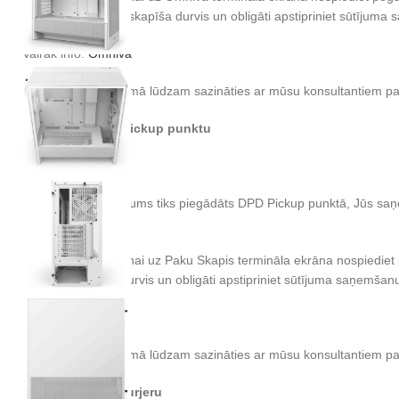
sūtījumu, aizveriet skapīša durvis un obligāti apstipriniet sūtījum
Vairāk info:
Omniva
Neskaidrību gadījumā lūdzam sazināties ar mūsu konsultantiem p
Piegāde uz DPD Pickup punktu
Cena: 2.94 EUR
Tiklīdz Jūsu pasūtījums tiks piegādāts DPD Pickup punktā, Jūs saņ
SMS saņemšanas.
Sūtījuma saņemšanai uz Paku Skapis termināla ekrāna nospiediet p
aizveriet skapīša durvis un obligāti apstipriniet sūtījuma saņemšan
Vairāk info:
DPD
Neskaidrību gadījumā lūdzam sazināties ar mūsu konsultantiem p
Piegāde ar DPD kurjeru