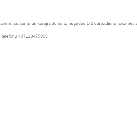
es saņemt sūtījumu un kurejrs Jums to nogādās 1-2 darbadienu laikā pē
a telefonu +37123479993