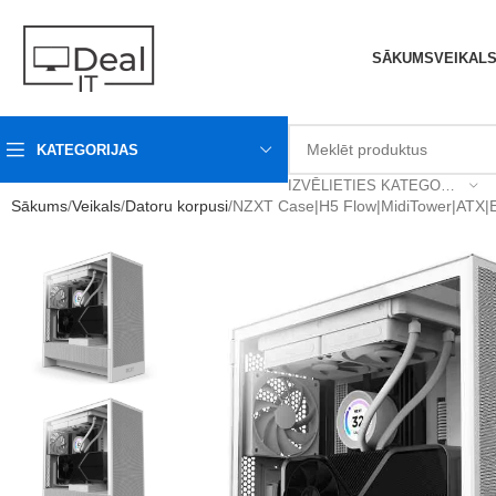
SĀKUMS
VEIKAL
KATEGORIJAS
IZVĒLIETIES KATEGORIJU
Sākums
Veikals
Datoru korpusi
NZXT Case|H5 Flow|MidiTower|ATX|