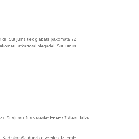
īdī. Sūtījums tiek glabāts pakomātā 72
pakomātu atkārtotai piegādei. Sūtījumus
ī. Sūtījumu Jūs varēsiet izņemt 7 dienu laikā
 Kad skapīša durvis atvērsies, izņemiet