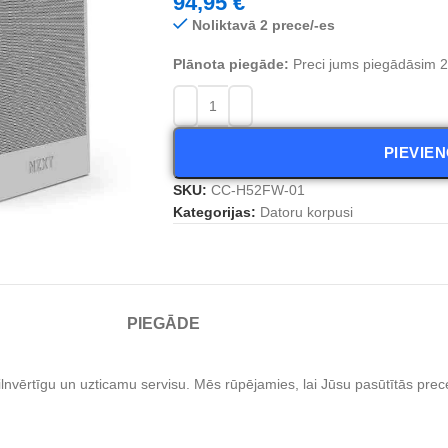
94,95
€
Noliktavā 2 prece/-es
Plānota piegāde:
Preci jums piegādāsim 2 
PIEVIE
SKU:
CC-H52FW-01
Kategorijas:
Datoru korpusi
PIEGĀDE
nvērtīgu un uzticamu servisu. Mēs rūpējamies, lai Jūsu pasūtītās preces 
.