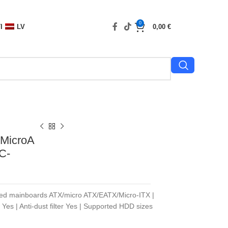
0
I
LV
0,00
€
|MicroA
C-
rted mainboards ATX/micro ATX/EATX/Micro-ITX |
es | Anti-dust filter Yes | Supported HDD sizes