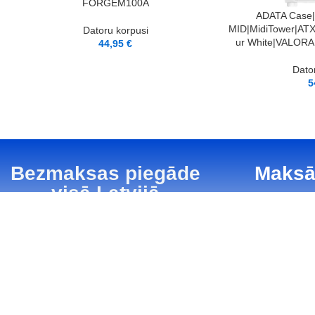
FORGEM100A
PIEVIENOT GROZAM
ADATA Case
MID|MidiTower|ATX
Datoru korpusi
ur White|VALO
44,95
€
Dato
5
Bezmaksas piegāde
Maksā
visā Latvijā
Uz Unisend pakomātiem
Piegāde
Kontakti
No