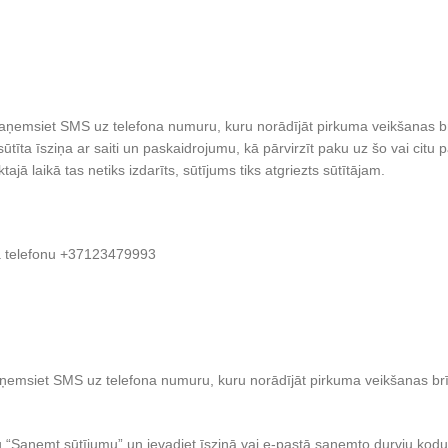
saņemsiet SMS uz telefona numuru, kuru norādījāt pirkuma veikšanas br
īta īsziņa ar saiti un paskaidrojumu, kā pārvirzīt paku uz šo vai citu 
jā laikā tas netiks izdarīts, sūtījums tiks atgriezts sūtītājam.
a telefonu +37123479993
aņemsiet SMS uz telefona numuru, kuru norādījāt pirkuma veikšanas brīd
Saņemt sūtījumu” un ievadiet īsziņā vai e-pastā saņemto durvju kodu.