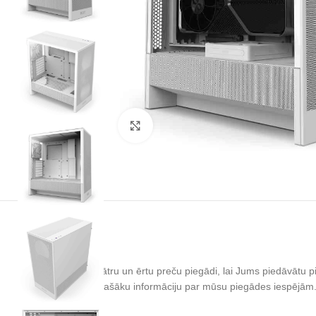
Noklikšķiniet, lai palielinātu
dealit.lv
nodrošina ātru un ērtu preču piegādi, lai Jums piedāvātu pil
Zemāk atradīsiet plašāku informāciju par mūsu piegādes iespējām