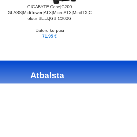
PIEVIENOT GROZAM
PIEVIENOT GROZAM
GIGABYTE Case|C200
LIAN L
GLASS|MidiTower|ATX|MicroATX|MiniITX|C
mATX|Micro|Micr
olour Black|GB-C200G
White|
Datoru korpusi
Dator
71,95
€
8
Atbalsta
tuma politika