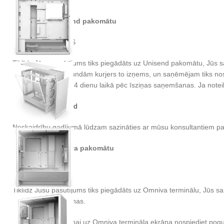
Piegāde uz Unisend pakomātu
Cena: BEZMAKSAS
Tiklīdz Jūsu pasūtījums tiks piegādāts uz Unisend pakomātu, Jūs 
stundas. Pēc 72 stundām kurjers to izņems, un saņēmējam tiks nosūt
iespējams pārvirzīt 4 dienu laikā pēc īsziņas saņemšanas. Ja noteikta
Vairāk info:
Unisend
Neskaidrību gadījumā lūdzam sazināties ar mūsu konsultantiem p
Piegāde uz Omniva pakomātu
Cena: 2.73 EUR
Tiklīdz Jūsu pasūtījums tiks piegādāts uz Omniva terminālu, Jūs s
pēc SMS saņemšanas.
Sūtījuma saņemšanai uz Omniva termināla ekrāna nospiediet pogu “