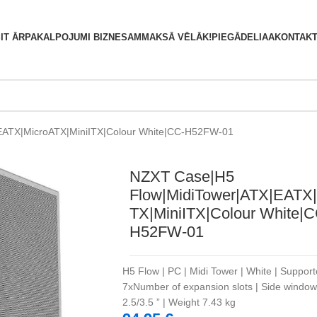
S
IT ĀRPAKALPOJUMI BIZNESAM
MAKSĀ VĒLĀK!
PIEGĀDE
LIAA
KONTAKT
EATX|MicroATX|MiniITX|Colour White|CC-H52FW-01
NZXT Case|H5
Flow|MidiTower|ATX|EATX
TX|MiniITX|Colour White|C
H52FW-01
H5 Flow | PC | Midi Tower | White | Suppo
7xNumber of expansion slots | Side window Y
2.5/3.5 ” | Weight 7.43 kg