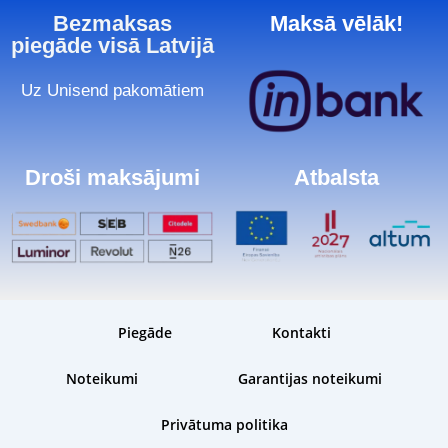
Bezmaksas
Maksā vēlāk!
piegāde visā Latvijā
Uz Unisend pakomātiem
Droši maksājumi
Atbalsta
Piegāde
Kontakti
Noteikumi
Garantijas noteikumi
Privātuma politika