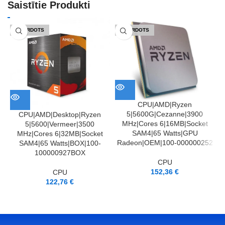
Saistītie Produkti
IZPĀRDOTS
IZPĀRDOTS
CPU|AMD|Ryzen
5|5600G|Cezanne|3900
CPU|AMD|Desktop|Ryzen
MHz|Cores 6|16MB|Socket
5|5600|Vermeer|3500
SAM4|65 Watts|GPU
MHz|Cores 6|32MB|Socket
Radeon|OEM|100-000000252
SAM4|65 Watts|BOX|100-
100000927BOX
CPU
152,36
€
CPU
122,76
€