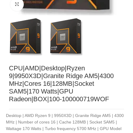
Noklikšķiniet, lai palielinātu
CPU|AMD|Desktop|Ryzen
9|9950X3D|Granite Ridge AM5|4300
MHz|Cores 16|128MB|Socket
SAM5|170 Watts|GPU
Radeon|BOX|100-100000719WOF
Desktop | AMD Ryzen 9 | 9950X3D | Granite Ridge AM5 | 4300
MHz | Number of cores 16 | Cache 128MB | Socket SAM5 |
Wattage 170 Watts | Turbo frequency 5700 MHz | GPU Model