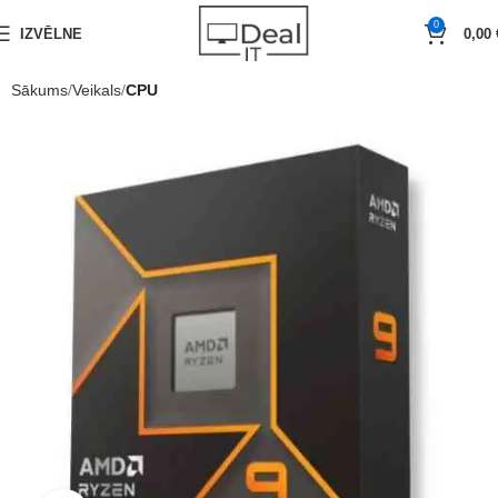
0
IZVĒLNE
0,00
Sākums
Veikals
CPU