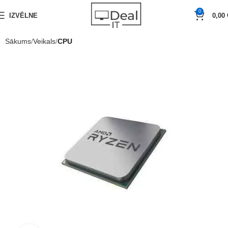
0
IZVĒLNE
0,00
Sākums
Veikals
CPU