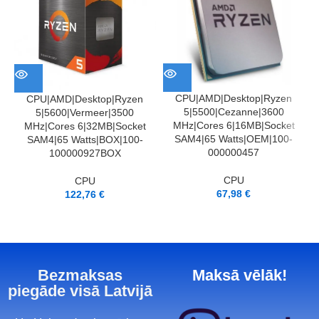
CPU|AMD|Desktop|Ryzen
CPU|AMD|Desktop|Ryzen
C
5|5500|Cezanne|3600
5|5600|Vermeer|3500
MHz|Cores 6|16MB|Socket
MHz|Cores 6|32MB|Socket
SAM4|65 Watts|OEM|100-
SAM4|65 Watts|BOX|100-
000000457
100000927BOX
CPU
CPU
67,98
€
122,76
€
Bezmaksas
Maksā vēlāk!
piegāde visā Latvijā