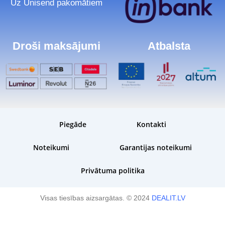
Uz Unisend pakomātiem
Droši maksājumi
Atbalsta
Piegāde
Kontakti
Noteikumi
Garantijas noteikumi
Privātuma politika
Visas tiesības aizsargātas. © 2024
DEALIT.LV
CPU|AMD|Desktop|Ryzen