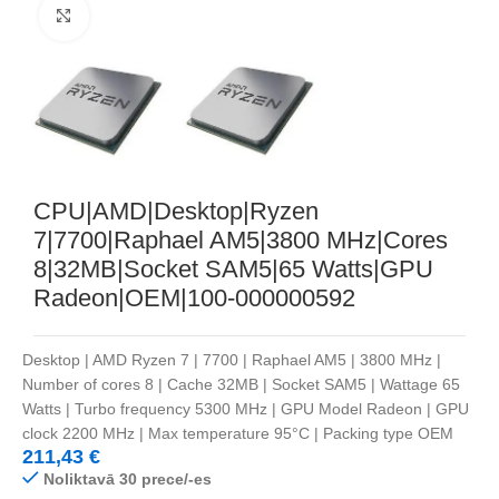
Noklikšķiniet, lai palielinātu
CPU|AMD|Desktop|Ryzen
7|7700|Raphael AM5|3800 MHz|Cores
8|32MB|Socket SAM5|65 Watts|GPU
Radeon|OEM|100-000000592
Desktop | AMD Ryzen 7 | 7700 | Raphael AM5 | 3800 MHz |
Number of cores 8 | Cache 32MB | Socket SAM5 | Wattage 65
Watts | Turbo frequency 5300 MHz | GPU Model Radeon | GPU
clock 2200 MHz | Max temperature 95°C | Packing type OEM
211,43
€
Noliktavā 30 prece/-es