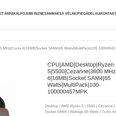
S
IT ĀRPAKALPOJUMI BIZNESAM
MAKSĀ VĒLĀK!
PIEGĀDE
LIAA
KONTAKT
0 MHz|Cores 6|16MB|Socket SAM4|65 Watts|MultiPack|100-1000004
CPU|AMD|Desktop|Ryzen
5|5500|Cezanne|3600 MHz
6|16MB|Socket SAM4|65
Watts|MultiPack|100-
100000457MPK
Desktop | AMD Ryzen 5 | 5500 | Cezanne |
Socket SAM4 | Wattage 65 Watts | Turbo fr