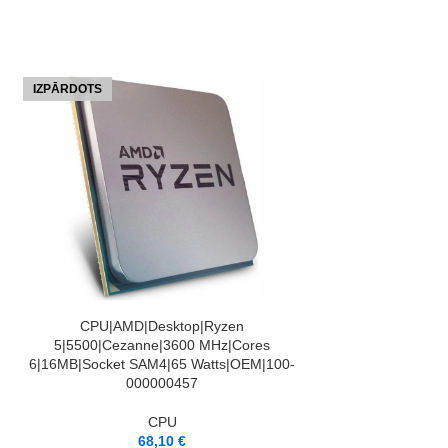
IZPĀRDOTS
IZPĀRDOTS
LASĪT VAIRĀK
CPU|AMD|Desktop|Ryzen
LASĪT VAIRĀK
CPU|AMD|De
5|5500|Cezanne|3600 MHz|Cores
7|8700F|Phoen
6|16MB|Socket SAM4|65 Watts|OEM|100-
8|8MB|Socket SA
000000457
000
CPU
68,10
€