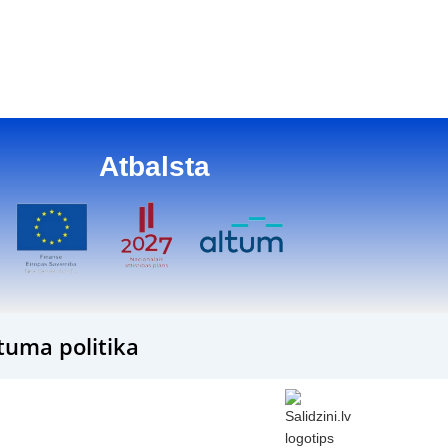
17
Atbalsta
tuma politika