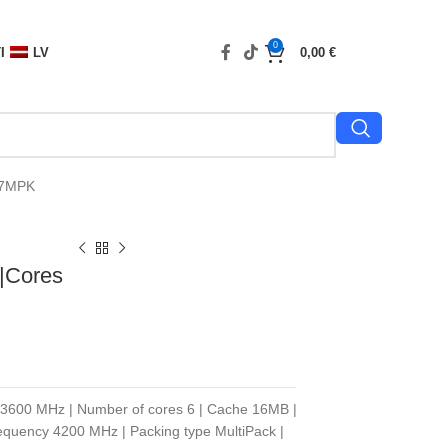
0
I
LV
0,00
€
57MPK
|Cores
 3600 MHz | Number of cores 6 | Cache 16MB |
equency 4200 MHz | Packing type MultiPack |