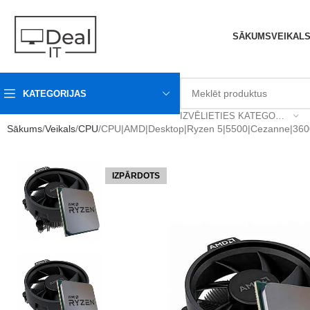
SĀKUMS
VEIKAL
KATEGORIJAS
IZVĒLIETIES KATEGORIJU
Sākums
Veikals
CPU
CPU|AMD|Desktop|Ryzen 5|5500|Cezanne|360
IZPĀRDOTS