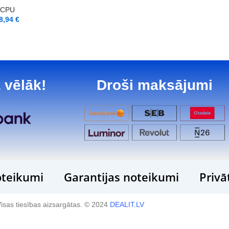
CPU
8,94
€
 vēlāk!
Droši maksājumi
teikumi
Garantijas noteikumi
Privā
isas tiesības aizsargātas. © 2024
DEALIT.LV