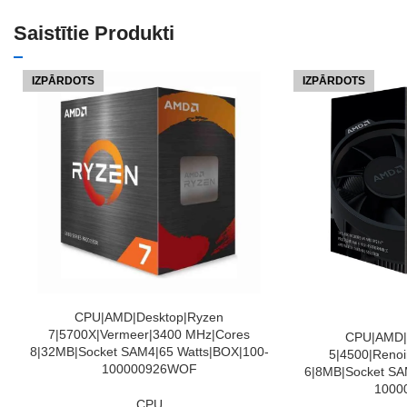
Saistītie Produkti
IZPĀRDOTS
IZPĀRDOTS
LASĪT VAIRĀK
CPU|AMD|Desktop|Ryzen
7|5700X|Vermeer|3400 MHz|Cores
LASĪT VAIRĀK
CPU|AMD|
8|32MB|Socket SAM4|65 Watts|BOX|100-
5|4500|Renoi
100000926WOF
6|8MB|Socket SA
1000
CPU