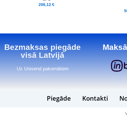
206,12
€
5
Bezmaksas piegāde
Maksā
visā Latvijā
Uz Unisend pakomātiem
Piegāde
Kontakti
No
V