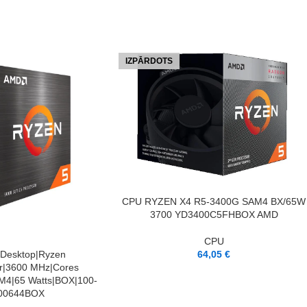
IZPĀRDOTS
LASĪT VAIRĀK
CPU RYZEN X4 R5-3400G SAM4 BX/65W
3700 YD3400C5FHBOX AMD
CPU
Desktop|Ryzen
64,05
€
r|3600 MHz|Cores
M4|65 Watts|BOX|100-
00644BOX