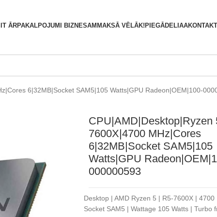
S
IT ĀRPAKALPOJUMI BIZNESAM
MAKSĀ VĒLĀK!
PIEGĀDE
LIAA
KONTAKT
Hz|Cores 6|32MB|Socket SAM5|105 Watts|GPU Radeon|OEM|100-000
CPU|AMD|Desktop|Ryzen 
7600X|4700 MHz|Cores
6|32MB|Socket SAM5|105
Watts|GPU Radeon|OEM|1
000000593
Desktop | AMD Ryzen 5 | R5-7600X | 4700 
Socket SAM5 | Wattage 105 Watts | Turbo