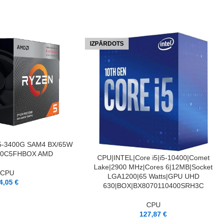
IZPĀRDOTS
5-3400G SAM4 BX/65W
00C5FHBOX AMD
LASĪT VAIRĀK
CPU|INTEL|Core i5|i5-10400|Comet
Lake|2900 MHz|Cores 6|12MB|Socket
CPU
LGA1200|65 Watts|GPU UHD
4,05
€
630|BOX|BX8070110400SRH3C
CPU
127,87
€