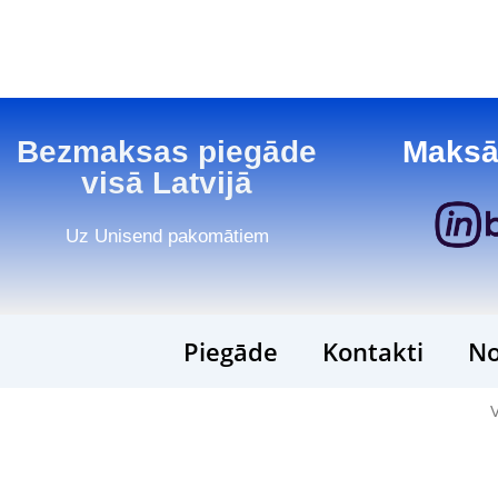
Bezmaksas piegāde
Maksā
visā Latvijā
Uz Unisend pakomātiem
Piegāde
Kontakti
No
V