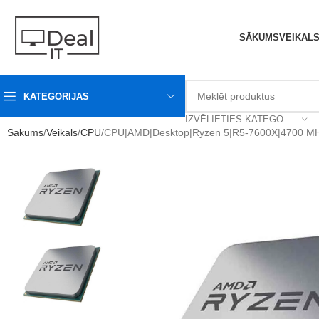
SĀKUMS
VEIKAL
KATEGORIJAS
IZVĒLIETIES KATEGORIJU
Sākums
Veikals
CPU
CPU|AMD|Desktop|Ryzen 5|R5-7600X|4700 M