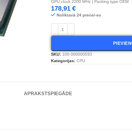
GPU clock 2200 MHz | Packing type OEM
178,91
€
Noliktavā 24 prece/-es
PIEVIE
SKU:
100-000000593
Kategorijas:
CPU
APRAKSTS
PIEGĀDE