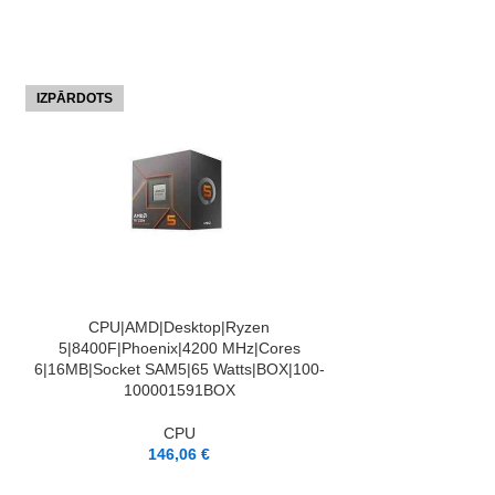
IZPĀRDOTS
IZPĀRDOTS
LASĪT VAIRĀK
CPU|AMD|Desktop|Ryzen
5|8400F|Phoenix|4200 MHz|Cores
6|16MB|Socket SAM5|65 Watts|BOX|100-
LASĪT VAIRĀK
CPU|AMD|De
100001591BOX
7|8700F|Phoen
8|8MB|Socket SA
CPU
000
146,06
€