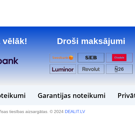
 vēlāk!
Droši maksājumi
teikumi
Garantijas noteikumi
Privā
isas tiesības aizsargātas. © 2024
DEALIT.LV