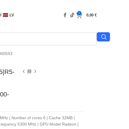
0
I
LV
0,00
€
000593
5|R5-
00-
MHz | Number of cores 6 | Cache 32MB |
 frequency 5300 MHz | GPU Model Radeon |