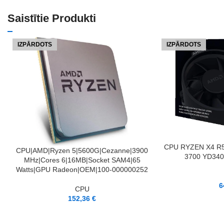
Saistītie Produkti
IZPĀRDOTS
IZPĀRDOTS
LASĪT VAIRĀK
CPU RYZEN X4 R
LASĪT VAIRĀK
CPU|AMD|Ryzen 5|5600G|Cezanne|3900
3700 YD34
MHz|Cores 6|16MB|Socket SAM4|65
Watts|GPU Radeon|OEM|100-000000252
6
CPU
152,36
€