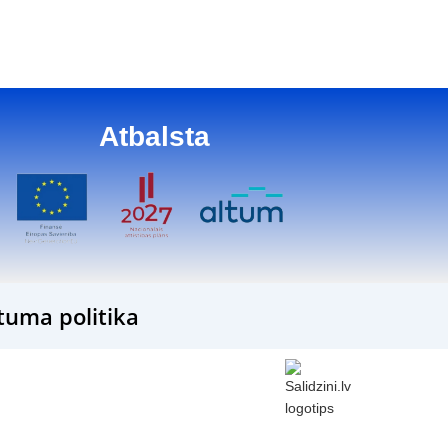
17
Atbalsta
tuma politika