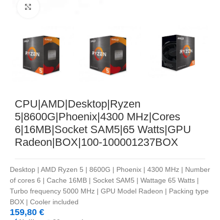
Noklikšķiniet, lai palielinātu
CPU|AMD|Desktop|Ryzen
5|8600G|Phoenix|4300 MHz|Cores
6|16MB|Socket SAM5|65 Watts|GPU
Radeon|BOX|100-100001237BOX
Desktop | AMD Ryzen 5 | 8600G | Phoenix | 4300 MHz | Number
of cores 6 | Cache 16MB | Socket SAM5 | Wattage 65 Watts |
Turbo frequency 5000 MHz | GPU Model Radeon | Packing type
BOX | Cooler included
159,80
€