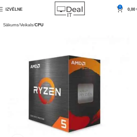
0
IZVĒLNE
0,00
Sākums
Veikals
CPU