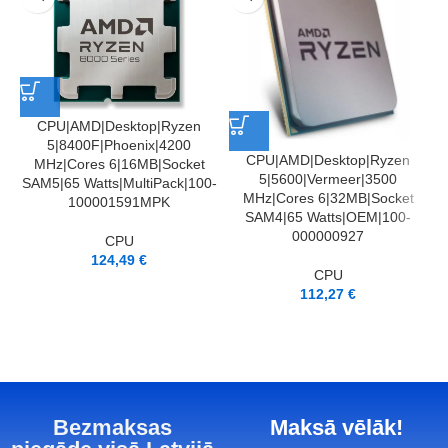
CPU|AMD|Desktop|Ryzen
5|8400F|Phoenix|4200
CPU|AMD|Desktop|Ryzen
MHz|Cores 6|16MB|Socket
5|5600|Vermeer|3500
SAM5|65 Watts|MultiPack|100-
MHz|Cores 6|32MB|Socket
100001591MPK
SAM4|65 Watts|OEM|100-
000000927
S
CPU
124,49
€
CPU
112,27
€
Bezmaksas
Maksā vēlāk!