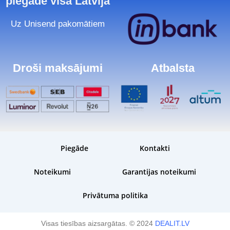
piegāde visā Latvijā
Uz Unisend pakomātiem
Droši maksājumi
Atbalsta
Piegāde
Kontakti
Noteikumi
Garantijas noteikumi
Privātuma politika
Visas tiesības aizsargātas. © 2024
DEALIT.LV