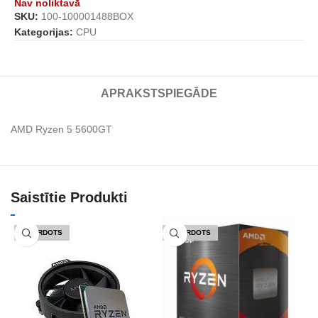
Nav noliktavā
SKU:
100-100001488BOX
Kategorijas:
CPU
APRAKSTS
PIEGĀDE
AMD Ryzen 5 5600GT
Saistītie Produkti
IZPĀRDOTS
IZPĀRDOTS