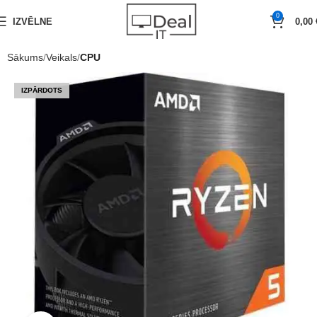
0
IZVĒLNE
0,00
Sākums
Veikals
CPU
IZPĀRDOTS