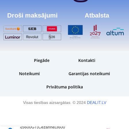
Droši maksājumi
Atbalsta
Piegāde
Kontakti
Noteikumi
Garantijas noteikumi
Privātuma politika
Visas tiesības aizsargātas. © 2024
DEALIT.LV
CPU|AMD|Desktop|Ryzen
5|5600GT|Cezanne|3600