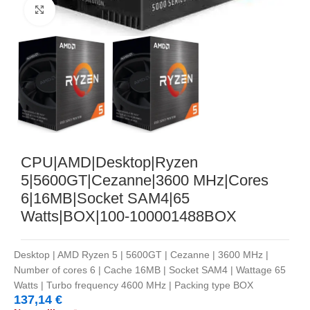
Noklikšķiniet, lai palielinātu
CPU|AMD|Desktop|Ryzen
5|5600GT|Cezanne|3600 MHz|Cores
6|16MB|Socket SAM4|65
Watts|BOX|100-100001488BOX
Desktop | AMD Ryzen 5 | 5600GT | Cezanne | 3600 MHz |
Number of cores 6 | Cache 16MB | Socket SAM4 | Wattage 65
Watts | Turbo frequency 4600 MHz | Packing type BOX
137,14
€