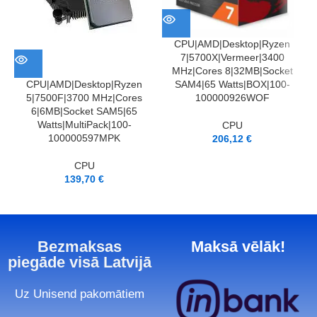
CPU|AMD|Desktop|Ryzen
7|5700X|Vermeer|3400
MHz|Cores 8|32MB|Socket
SAM4|65 Watts|BOX|100-
CPU|AMD|Desktop|Ryzen
100000926WOF
5|7500F|3700 MHz|Cores
6|6MB|Socket SAM5|65
Watts|MultiPack|100-
CPU
100000597MPK
206,12
€
CPU
139,70
€
Bezmaksas
Maksā vēlāk!
piegāde visā Latvijā
Uz Unisend pakomātiem