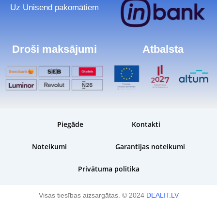
Uz Unisend pakomātiem
Droši maksājumi
Atbalsta
Piegāde
Kontakti
Noteikumi
Garantijas noteikumi
Privātuma politika
Visas tiesības aizsargātas. © 2024
DEALIT.LV