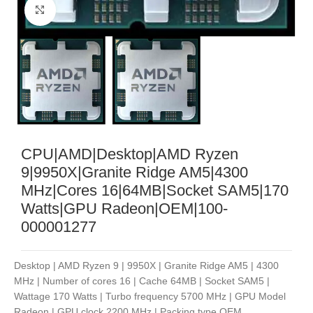
Noklikšķiniet, lai palielinātu
CPU|AMD|Desktop|AMD Ryzen
9|9950X|Granite Ridge AM5|4300
MHz|Cores 16|64MB|Socket SAM5|170
Watts|GPU Radeon|OEM|100-
000001277
Desktop | AMD Ryzen 9 | 9950X | Granite Ridge AM5 | 4300
MHz | Number of cores 16 | Cache 64MB | Socket SAM5 |
Wattage 170 Watts | Turbo frequency 5700 MHz | GPU Model
Radeon | GPU clock 2200 MHz | Packing type OEM