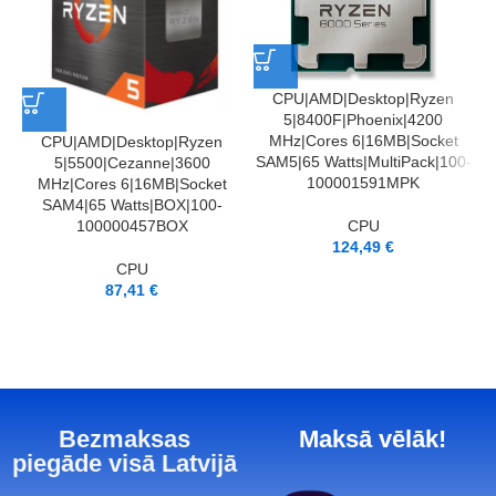
CPU|AMD|Desktop|Ryzen
5|8400F|Phoenix|4200
MHz|Cores 6|16MB|Socket
CPU|AMD|Desktop|Ryzen
C
SAM5|65 Watts|MultiPack|100-
5|5500|Cezanne|3600
100001591MPK
MHz|Cores 6|16MB|Socket
SAM4|65 Watts|BOX|100-
CPU
100000457BOX
124,49
€
CPU
87,41
€
Bezmaksas
Maksā vēlāk!
piegāde visā Latvijā