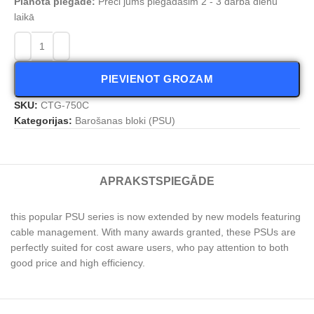
Plānota piegāde:
Preci jums piegādāsim 2 - 3 darba dienu
laikā
PIEVIENOT GROZAM
SKU:
CTG-750C
Kategorijas:
Barošanas bloki (PSU)
APRAKSTS
PIEGĀDE
this popular PSU series is now extended by new models featuring
cable management. With many awards granted, these PSUs are
perfectly suited for cost aware users, who pay attention to both
good price and high efficiency.