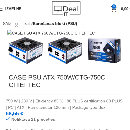
0
IZVĒLNE
0,00
Sākums
Veikals
Barošanas bloki (PSU)
Noklikšķiniet, lai palielinātu
CASE PSU ATX 750W/CTG-750C
CHIEFTEC
750 W | 230 V | Efficiency 85 % | 80 PLUS certification 80 PLUS
| PC | ATX | Fan diameter 120 mm | Package type Box
68,55
€
Noliktavā 21 prece/-es