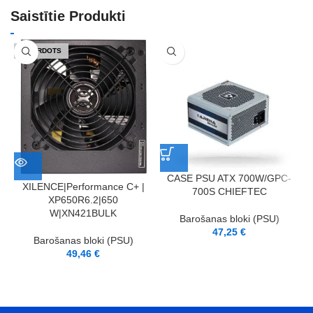
Saistītie Produkti
IZPĀRDOTS
CASE PSU ATX 700W/GPC-
XILENCE|Performance C+ |
700S CHIEFTEC
XP650R6.2|650
W|XN421BULK
Barošanas bloki (PSU)
47,25
€
Barošanas bloki (PSU)
49,46
€