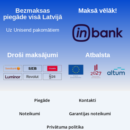
Bezmaksas
Maksā vēlāk!
piegāde visā Latvijā
Uz Unisend pakomātiem
Droši maksājumi
Atbalsta
Piegāde
Kontakti
Noteikumi
Garantijas noteikumi
Privātuma politika