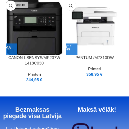
IZPĀRDOTS
CANON I-SENSYS/MF237W
PANTUM /M7310DW
1418C030
Printeri
Printeri
358,95
€
244,95
€
Bezmaksas
Maksā vēlāk!
piegāde visā Latvijā
Uz Unisend pakomātiem