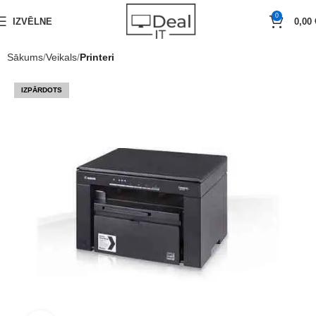
0
IZVĒLNE
0,00
Sākums
Veikals
Printeri
IZPĀRDOTS