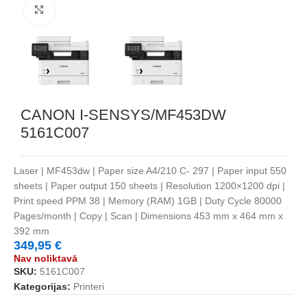
Noklikšķiniet, lai palielinātu
CANON I-SENSYS/MF453DW
5161C007
Laser | MF453dw | Paper size A4/210 C- 297 | Paper input 550
sheets | Paper output 150 sheets | Resolution 1200×1200 dpi |
Print speed PPM 38 | Memory (RAM) 1GB | Duty Cycle 80000
Pages/month | Copy | Scan | Dimensions 453 mm x 464 mm x
392 mm
349,95
€
Nav noliktavā
SKU:
5161C007
Kategorijas:
Printeri