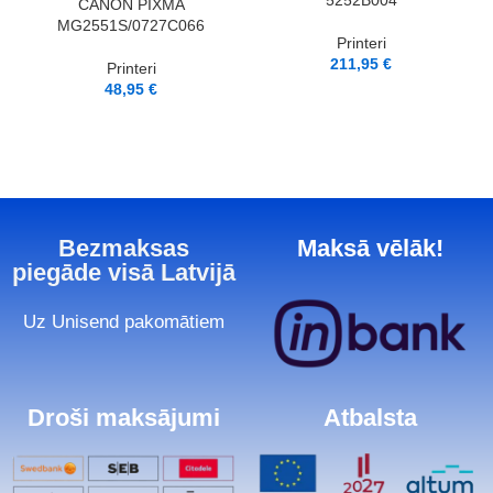
5252B004
CANON PIXMA
MG2551S/0727C066
Printeri
211,95
€
Printeri
48,95
€
Bezmaksas
Maksā vēlāk!
piegāde visā Latvijā
Uz Unisend pakomātiem
Droši maksājumi
Atbalsta