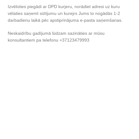
Izvēloties piegādi ar DPD kurjeru, norādiet adresi uz kuru
vēlaties saņemt sūtījumu un kurejrs Jums to nogādās 1-2
darbadienu laikā pēc apstiprinājuma e-pasta saņemšanas.
Neskaidrību gadījumā lūdzam sazināties ar mūsu
konsultantiem pa telefonu +37123479993