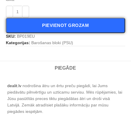
PIEVIENOT GROZAM
SKU:
BP019EU
Kategorijas:
Barošanas bloki (PSU)
PIEGĀDE
dealit.lv
nodrošina ātru un ērtu preču piegādi, lai Jums
piedāvātu pilnvērtīgu un uzticamu servisu. Mēs rūpējamies, lai
Jūsu pasūtītās preces tiktu piegādātas ātri un droši visā
Latvijā. Zemāk atradīsiet plašāku informāciju par mūsu
piegādes iespējām.