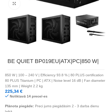
Noklikšķiniet, lai palielinātu
BE QUIET BP019EU|ATX|PC|850 W|
850 W | 100 – 240 V | Efficiency 93.8 % | 80 PLUS certification
80 PLUS Titanium | PC | ATX | Noise level 16 dB | Fan diameter
135 mm | Weight 2.2 kg
225,34
€
Noliktavā 14 prece/-es
Plānota piegāde:
Preci jums piegādāsim 2 - 3 darba dienu
laikā