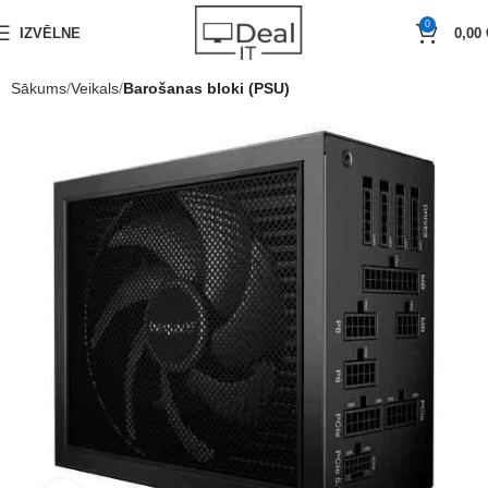
0
IZVĒLNE
0,00
Sākums
Veikals
Barošanas bloki (PSU)