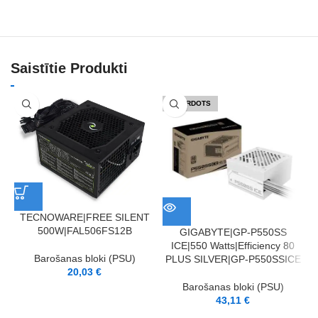
Saistītie Produkti
IZPĀRDOTS
TECNOWARE|FREE SILENT
500W|FAL506FS12B
GIGABYTE|GP-P550SS
ICE|550 Watts|Efficiency 80
Barošanas bloki (PSU)
PLUS SILVER|GP-P550SSICE
20,03
€
Barošanas bloki (PSU)
43,11
€