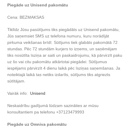
Piegāde uz Unisend pakomātu
Cena: BEZMAKSAS
Tiklīdz Jūsu pasūtījums tiks piegādāts uz Unisend pakomātu,
Jūs saņemsiet SMS uz telefona numuru, kuru norādījāt
pirkuma veikšanas brīdī. Sūtījums tiek glabāts pakomātā 72
stundas. Pēc 72 stundām kurjers to izņems, un saņēmējam
tiks nosūtīta īsziņa ar saiti un paskaidrojumu, kā pārvirzīt paku
uz šo vai citu pakomātu atkārtotai piegādei. Sūtījumus
iespējams pārvirzīt 4 dienu laikā pēc īsziņas saņemšanas. Ja
noteiktajā laikā tas netiks izdarīts, sūtījums tiks atgriezts
sūtītājam.
Vairāk info:
Unisend
Neskaidrību gadījumā lūdzam sazināties ar mūsu
konsultantiem pa telefonu +37123479993
Piegāde uz Omniva pakomātu