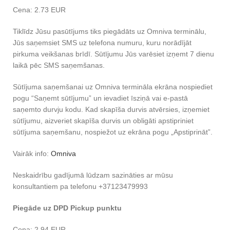
Cena: 2.73 EUR
Tiklīdz Jūsu pasūtījums tiks piegādāts uz Omniva terminālu,
Jūs saņemsiet SMS uz telefona numuru, kuru norādījāt
pirkuma veikšanas brīdī. Sūtījumu Jūs varēsiet izņemt 7 dienu
laikā pēc SMS saņemšanas.
Sūtījuma saņemšanai uz Omniva termināla ekrāna nospiediet
pogu “Saņemt sūtījumu” un ievadiet īsziņā vai e-pastā
saņemto durvju kodu. Kad skapīša durvis atvērsies, izņemiet
sūtījumu, aizveriet skapīša durvis un obligāti apstipriniet
sūtījuma saņemšanu, nospiežot uz ekrāna pogu „Apstiprināt”.
Vairāk info:
Omniva
Neskaidrību gadījumā lūdzam sazināties ar mūsu
konsultantiem pa telefonu +37123479993
Piegāde uz DPD Pickup punktu
Cena: 2.94 EUR