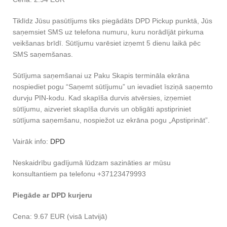
Tiklīdz Jūsu pasūtījums tiks piegādāts DPD Pickup punktā, Jūs
saņemsiet SMS uz telefona numuru, kuru norādījāt pirkuma
veikšanas brīdī. Sūtījumu varēsiet izņemt 5 dienu laikā pēc
SMS saņemšanas.
Sūtījuma saņemšanai uz Paku Skapis termināla ekrāna
nospiediet pogu “Saņemt sūtījumu” un ievadiet īsziņā saņemto
durvju PIN-kodu. Kad skapīša durvis atvērsies, izņemiet
sūtījumu, aizveriet skapīša durvis un obligāti apstipriniet
sūtījuma saņemšanu, nospiežot uz ekrāna pogu „Apstiprināt”.
Vairāk info:
DPD
Neskaidrību gadījumā lūdzam sazināties ar mūsu
konsultantiem pa telefonu +37123479993
Piegāde ar DPD kurjeru
Cena: 9.67 EUR (visā Latvijā)