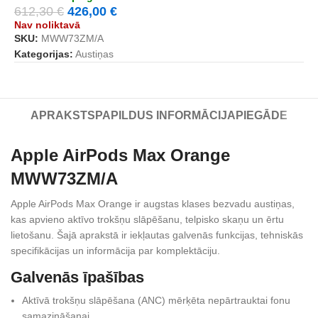
612,30
€
426,00
€
Nav noliktavā
SKU:
MWW73ZM/A
Kategorijas:
Austiņas
APRAKSTS
PAPILDUS INFORMĀCIJA
PIEGĀDE
Apple AirPods Max Orange
MWW73ZM/A
Apple AirPods Max Orange ir augstas klases bezvadu austiņas,
kas apvieno aktīvo trokšņu slāpēšanu, telpisko skaņu un ērtu
lietošanu. Šajā aprakstā ir iekļautas galvenās funkcijas, tehniskās
specifikācijas un informācija par komplektāciju.
Galvenās īpašības
Aktīvā trokšņu slāpēšana (ANC) mērķēta nepārtrauktai fonu
samazināšanai.