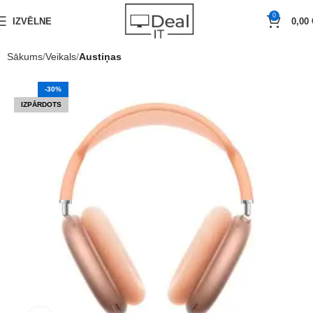
0
IZVĒLNE
0,00
Sākums
Veikals
Austiņas
-30%
IZPĀRDOTS