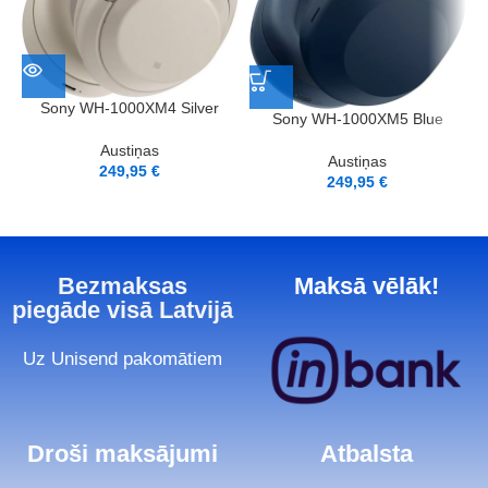
Sony WH-1000XM4 Silver
Sony WH-1000XM5 Blue
Austiņas
Austiņas
249,95
€
249,95
€
Bezmaksas
Maksā vēlāk!
piegāde visā Latvijā
Uz Unisend pakomātiem
Droši maksājumi
Atbalsta