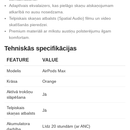
Adaptīvais ekvalaizers, kas pielāgo skaņu atskaņojumam
atkarībā no ausu nosedzama.
Telpiskais skaņas atbalsts (Spatial Audio) filmu un video
skatīšanās pieredzei.
Premium materiāli ar mīkstu austiņu polsterējumu ilgam
komfortam.
Tehniskās specifikācijas
FEATURE
VALUE
Modelis
AirPods Max
Krāsa
Orange
Aktīvā trokšņu
Jā
slāpēšana
Telpiskais
Jā
skaņas atbalsts
Akumulatora
Līdz 20 stundām (ar ANC)
darbība