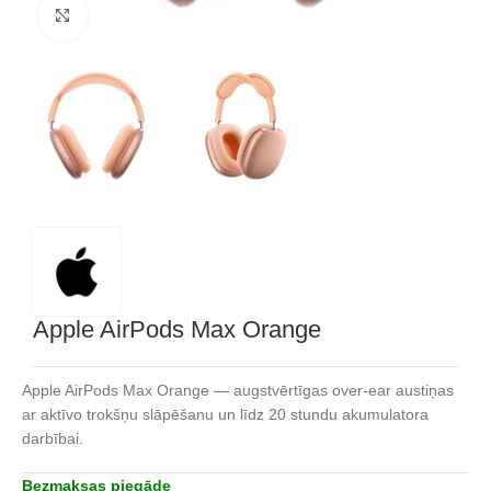
Noklikšķiniet, lai palielinātu
Apple AirPods Max Orange
Apple AirPods Max Orange — augstvērtīgas over-ear austiņas
ar aktīvo trokšņu slāpēšanu un līdz 20 stundu akumulatora
darbībai.
Bezmaksas piegāde