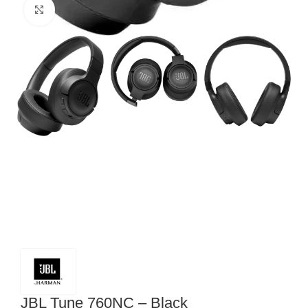
Noklikšķiniet, lai palielinātu
JBL Tune 760NC – Black