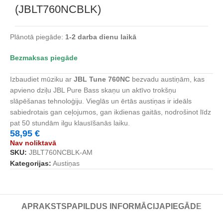
(JBLT760NCBLK)
Plānotā piegāde:
1-2 darba dienu laikā
Bezmaksas piegāde
Izbaudiet mūziku ar
JBL Tune 760NC
bezvadu austiņām, kas
apvieno dziļu JBL Pure Bass skaņu un aktīvo trokšņu
slāpēšanas tehnoloģiju. Vieglās un ērtās austiņas ir ideāls
sabiedrotais gan ceļojumos, gan ikdienas gaitās, nodrošinot līdz
pat 50 stundām ilgu klausīšanās laiku.
58,95
€
Nav noliktavā
SKU:
JBLT760NCBLK-AM
Kategorijas:
Austiņas
APRAKSTS
PAPILDUS INFORMĀCIJA
PIEGĀDE