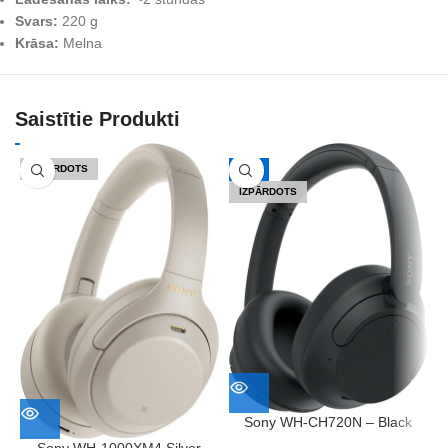
Svars:
220 g
Krāsa:
Melna
Saistītie Produkti
IZPĀRDOTS
-17%
IZPĀRDOTS
Sony WH-CH720N – Black
Sony WH-1000XM4 Silver