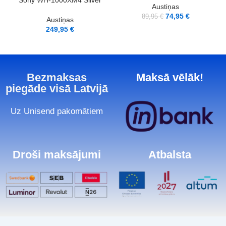
Austiņas
74,95
€
89,95
€
Austiņas
249,95
€
Bezmaksas
Maksā vēlāk!
piegāde visā Latvijā
Uz Unisend pakomātiem
Droši maksājumi
Atbalsta