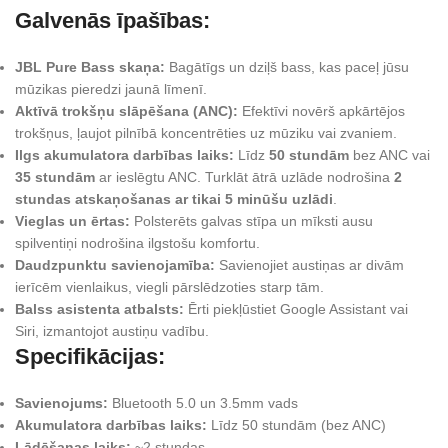
Galvenās īpašības:
JBL Pure Bass skaņa:
Bagātīgs un dziļš bass, kas paceļ jūsu
mūzikas pieredzi jaunā līmenī.
Aktīvā trokšņu slāpēšana (ANC):
Efektīvi novērš apkārtējos
trokšņus, ļaujot pilnībā koncentrēties uz mūziku vai zvaniem.
Ilgs akumulatora darbības laiks:
Līdz
50 stundām
bez ANC vai
35 stundām
ar ieslēgtu ANC. Turklāt ātrā uzlāde nodrošina
2
stundas atskaņošanas ar tikai 5 minūšu uzlādi
.
Vieglas un ērtas:
Polsterēts galvas stīpa un mīksti ausu
spilventiņi nodrošina ilgstošu komfortu.
Daudzpunktu savienojamība:
Savienojiet austiņas ar divām
ierīcēm vienlaikus, viegli pārslēdzoties starp tām.
Balss asistenta atbalsts:
Ērti piekļūstiet Google Assistant vai
Siri, izmantojot austiņu vadību.
Specifikācijas:
Savienojums:
Bluetooth 5.0 un 3.5mm vads
Akumulatora darbības laiks:
Līdz 50 stundām (bez ANC)
Lādēšanas laiks:
~2 stundas