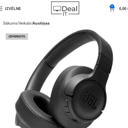
0
IZVĒLNE
0,00
Sākums
Veikals
Austiņas
IZPĀRDOTS