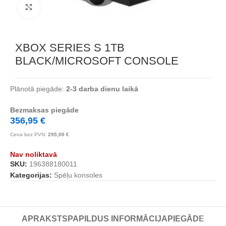
Noklikšķiniet, lai palielinātu
XBOX SERIES S 1TB
BLACK/MICROSOFT CONSOLE
Plānotā piegāde:
2-3 darba dienu laikā
Bezmaksas piegāde
356,95
€
Cena bez PVN:
295,00
€
Nav noliktavā
SKU:
196388180011
Kategorijas:
Spēļu konsoles
APRAKSTS
PAPILDUS INFORMĀCIJA
PIEGĀDE