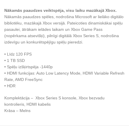
Nākamās paaudzes veiktspēja, visu laiku mazākajā Xbox.
Nākamās paaudzes spēles, nodrošina Microsoft ar lielāko digitālo
bibliotēku, mazākajā Xbox versijā. Pateicoties dinamiskākai spēļu
pasaulei, ātrākam ielādes laikam un Xbox Game Pass
(nopērkama atsevišķi), pilnīgi digitālā Xbox Series S, nodrošina
izdevīgu un konkurētspējīgu spēļu pieredzi.
• Līdz 120 FPS
• 1 TB SSD
• Spēļu izšķirtspēja -1440p
• HDMI funkcijas: Auto Low Latency Mode, HDMI Variable Refresh
Rate, AMD FreeSync
• HDR
Komplektācija –
Xbox Series S konsole, Xbox bezvadu
kontrolieris, HDMI kabelis
Krāsa – Melns