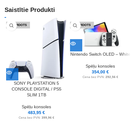
Saistītie Produkti
IZPĀRDOTS
IZPĀRDOTS
Nintendo Switch OLED – White
S
Spēļu konsoles
354,00
€
Cena bez PVN:
292,56
€
SONY PLAYSTATION 5
CONSOLE DIGITAL / PS5
SLIM 1TB
Spēļu konsoles
483,95
€
Cena bez PVN:
399,96
€