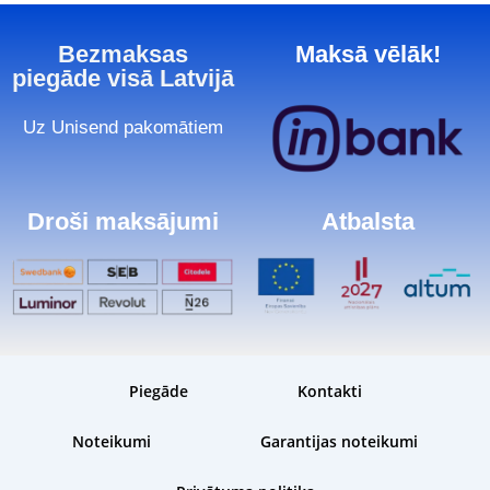
Bezmaksas
Maksā vēlāk!
piegāde visā Latvijā
Uz Unisend pakomātiem
Droši maksājumi
Atbalsta
Piegāde
Kontakti
Noteikumi
Garantijas noteikumi