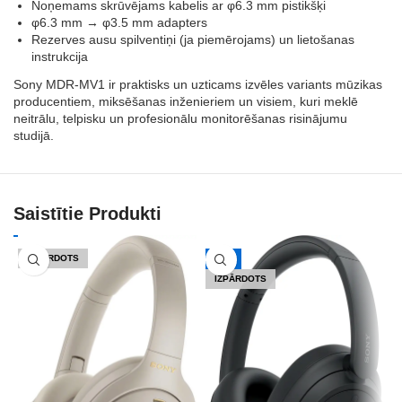
Noņemams skrūvējams kabelis ar φ6.3 mm pistikšķi
φ6.3 mm → φ3.5 mm adapters
Rezerves ausu spilventiņi (ja piemērojams) un lietošanas
instrukcija
Sony MDR‑MV1 ir praktisks un uzticams izvēles variants mūzikas
producentiem, miksēšanas inženieriem un visiem, kuri meklē
neitrālu, telpisku un profesionālu monitorēšanas risinājumu
studijā.
Saistītie Produkti
IZPĀRDOTS
-17%
IZPĀRDOTS