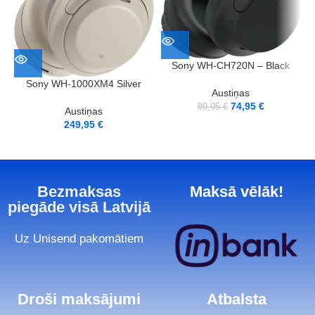
Sony WH-CH720N – Black
Sony WH-1000XM4 Silver
Austiņas
74,95
€
89,95
€
Austiņas
249,95
€
Bezmaksas
Maksā vēlāk!
piegāde visā Latvijā
Uz Unisend pakomātiem
Droši maksājumi
Atbalsta