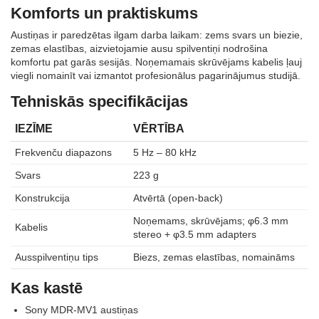
Komforts un praktiskums
Austiņas ir paredzētas ilgam darba laikam: zems svars un biezie,
zemas elastības, aizvietojamie ausu spilventiņi nodrošina
komfortu pat garās sesijās. Noņemamais skrūvējams kabelis ļauj
viegli nomainīt vai izmantot profesionālus pagarinājumus studijā.
Tehniskās specifikācijas
IEZĪME
VĒRTĪBA
Frekvenču diapazons
5 Hz – 80 kHz
Svars
223 g
Konstrukcija
Atvērtā (open-back)
Noņemams, skrūvējams; φ6.3 mm
Kabelis
stereo + φ3.5 mm adapters
Ausspilventiņu tips
Biezs, zemas elastības, nomaināms
Kas kastē
Sony MDR‑MV1 austiņas