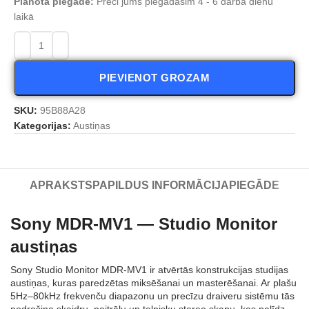
Plānota piegāde:
Preci jums piegādāsim 4 - 6 darba dienu
laikā
PIEVIENOT GROZAM
SKU:
95B88A28
Kategorijas:
Austiņas
APRAKSTS
PAPILDUS INFORMĀCIJA
PIEGĀDE
Sony MDR‑MV1 — Studio Monitor
austiņas
Sony Studio Monitor MDR‑MV1 ir atvērtās konstrukcijas studijas
austiņas, kuras paredzētas miksēšanai un masterēšanai. Ar plašu
5Hz–80kHz frekvenču diapazonu un precīzu draiveru sistēmu tās