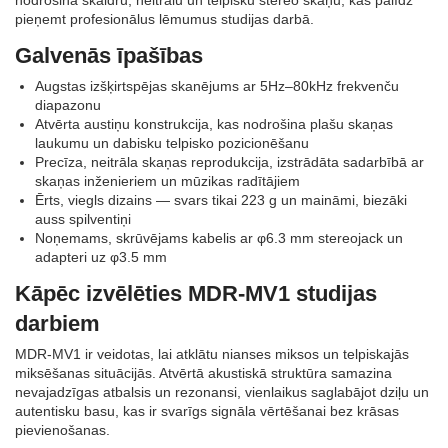
nodrošina skaidru, neitrālu un telpisku stereo skaņu, kas palīdz
pieņemt profesionālus lēmumus studijas darbā.
Galvenās īpašības
Augstas izšķirtspējas skanējums ar 5Hz–80kHz frekvenču
diapazonu
Atvērta austiņu konstrukcija, kas nodrošina plašu skaņas
laukumu un dabisku telpisko pozicionēšanu
Precīza, neitrāla skaņas reprodukcija, izstrādāta sadarbībā ar
skaņas inženieriem un mūzikas radītājiem
Ērts, viegls dizains — svars tikai 223 g un maināmi, biezāki
auss spilventiņi
Noņemams, skrūvējams kabelis ar φ6.3 mm stereojack un
adapteri uz φ3.5 mm
Kāpēc izvēlēties MDR‑MV1 studijas
darbiem
MDR‑MV1 ir veidotas, lai atklātu nianses miksos un telpiskajās
miksēšanas situācijās. Atvērtā akustiskā struktūra samazina
nevajadzīgas atbalsis un rezonansi, vienlaikus saglabājot dziļu un
autentisku basu, kas ir svarīgs signāla vērtēšanai bez krāsas
pievienošanas.