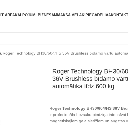
S
IT ĀRPAKALPOJUMI BIZNESAM
MAKSĀ VĒLĀK!
PIEGĀDE
LIAA
KONTAKT
a
Roger Technology BH30/604/HS 36V Brushless bīdāmo vārtu automāti
Roger Technology BH30/6
36V Brushless bīdāmo vārt
automātika līdz 600 kg
Roger Technology BH30/604/HS 36V Brus
ir profesionāla bezsuku piedziņa intensīvai 
magnētiskajiem gala slēdžiem un augstas v