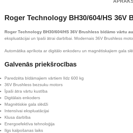
APRAK
Roger Technology BH30/604/HS 36V Br
Roger Technology BH30/604/HS 36V Brushless bīdāmo vārtu aut
ekspluatācijai un īpaši ātrai darbībai. Modernais 36V Brushless motor
Automātika aprīkota ar digitālo enkoderu un magnētiskajiem gala slē
Galvenās priekšrocības
Paredzēta bīdāmajiem vārtiem līdz 600 kg
36V Brushless bezsuku motors
Īpaši ātra vārtu kustība
Digitālais enkoders
Magnētiskie gala slēdži
Intensīvai ekspluatācijai
Klusa darbība
Energoefektīva tehnoloģija
Ilgs kalpošanas laiks