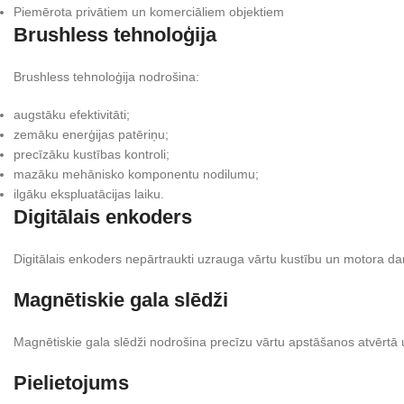
Piemērota privātiem un komerciāliem objektiem
Brushless tehnoloģija
Brushless tehnoloģija nodrošina:
augstāku efektivitāti;
zemāku enerģijas patēriņu;
precīzāku kustības kontroli;
mazāku mehānisko komponentu nodilumu;
ilgāku ekspluatācijas laiku.
Digitālais enkoders
Digitālais enkoders nepārtraukti uzrauga vārtu kustību un motora da
Magnētiskie gala slēdži
Magnētiskie gala slēdži nodrošina precīzu vārtu apstāšanos atvērtā u
Pielietojums