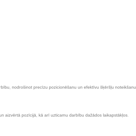
rbību, nodrošinot precīzu pozicionēšanu un efektīvu šķēršļu noteikšanu
n aizvērtā pozīcijā, kā arī uzticamu darbību dažādos laikapstākļos.