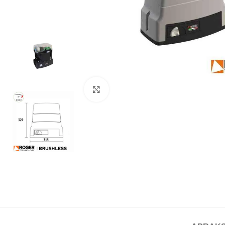
Noklikšķiniet, lai palielinātu