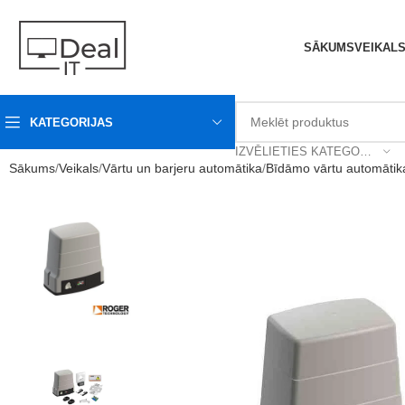
SĀKUMS
VEIKAL
KATEGORIJAS
IZVĒLIETIES KATEGORIJU
Sākums
Veikals
Vārtu un barjeru automātika
Bīdāmo vārtu automātik