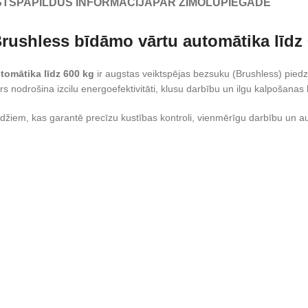
STS
PAPILDUS INFORMĀCIJA
PAR ZĪMOLU
PIEGĀDE
ushless bīdāmo vārtu automātika līdz 
omātika līdz 600 kg
ir augstas veiktspējas bezsuku (Brushless) piedz
s nodrošina izcilu energoefektivitāti, klusu darbību un ilgu kalpošanas l
džiem, kas garantē precīzu kustības kontroli, vienmērīgu darbību un au