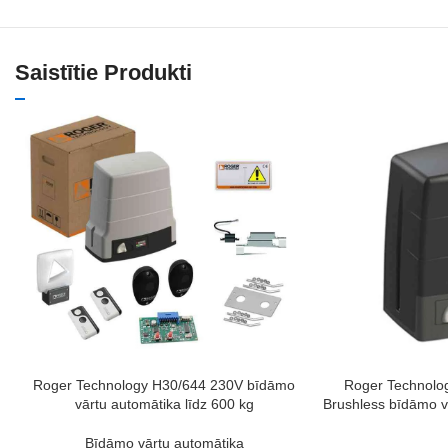
Saistītie Produkti
PIEVIENOT GROZAM
PIEVIENOT GROZAM
Roger Technology H30/644 230V bīdāmo
Roger Technolo
vārtu automātika līdz 600 kg
Brushless bīdāmo v
Bīdāmo vārtu automātika