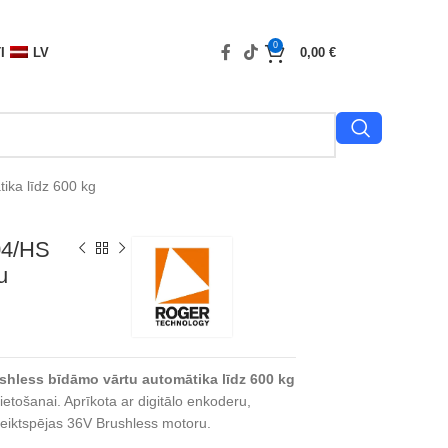
0
I
LV
0,00
€
ka līdz 600 kg
04/HS
u
hless bīdāmo vārtu automātika līdz 600 kg
lietošanai. Aprīkota ar digitālo enkoderu,
eiktspējas 36V Brushless motoru.