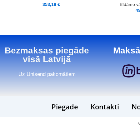
353,16
€
Bīdāmo vā
4
Bezmaksas piegāde
Maksā
visā Latvijā
Uz Unisend pakomātiem
Piegāde
Kontakti
No
V