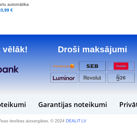
rtu automātika
93,99
€
 vēlāk!
Droši maksājumi
teikumi
Garantijas noteikumi
Privā
isas tiesības aizsargātas. © 2024
DEALIT.LV