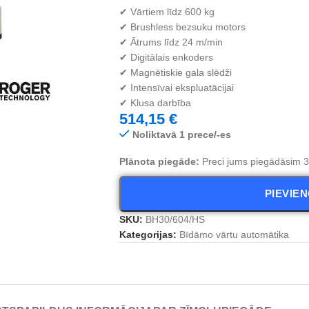
✔ Vārtiem līdz 600 kg
✔ Brushless bezsuku motors
✔ Ātrums līdz 24 m/min
✔ Digitālais enkoders
✔ Magnētiskie gala slēdži
✔ Intensīvai ekspluatācijai
✔ Klusa darbība
514,15
€
Noliktavā 1 prece/-es
Plānota piegāde:
Preci jums piegādāsim 3 
PIEVIE
SKU:
BH30/604/HS
Kategorijas:
Bīdāmo vārtu automātika