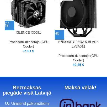
XILENCE XC091
Procesoru dzesētājs (CPU
ENDORFY FERA 5 BLACK
Cooler)
EY3A011
35,61
€
Procesoru dzesētājs (CPU
Cooler)
40,45
€
Bezmaksas
Maksā vēlāk!
piegāde visā Latvijā
Uz Unisend pakomātiem