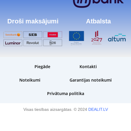
Droši maksājumi
Atbalsta
Piegāde
Kontakti
Noteikumi
Garantijas noteikumi
Privātuma politika
Visas tiesības aizsargātas. © 2024
DEALIT.LV
Plānota piegāde:
Prec
darba dienu laikā
NZXT