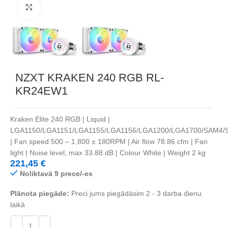
Noklikšķiniet, lai palielinātu
NZXT KRAKEN 240 RGB RL-
KR24EW1
Kraken Elite 240 RGB | Liquid |
LGA1150/LGA1151/LGA1155/LGA1156/LGA1200/LGA1700/SAM4/
| Fan speed 500 – 1,800 ± 180RPM | Air flow 78.86 cfm | Fan
light | Noise level, max 33.88 dB | Colour White | Weight 2 kg
221,45
€
Noliktavā 9 prece/-es
Plānota piegāde:
Preci jums piegādāsim 2 - 3 darba dienu
laikā