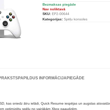
Bezmaksas piegāde
Nav noliktavā
SKU:
EP2-00644
Kategorijas:
Spēļu konsoles
PRAKSTS
PAPILDUS INFORMĀCIJA
PIEGĀDE
SD, kas sniedz ātru ielādi, Quick Resume iespējas un augstas atsvaidze
tiem optimizētu spēļu no vairākām Xbox paaudzēm.