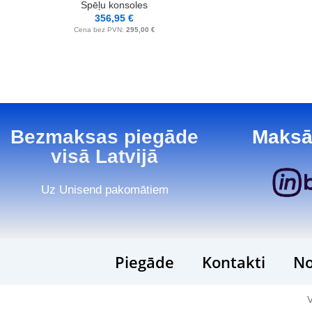
Spēļu konsoles
356,95
€
Cena bez PVN:
295,00
€
Bezmaksas piegāde
Maksā
visā Latvijā
Uz Unisend pakomātiem
Piegāde
Kontakti
No
V