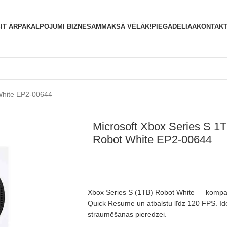
S
IT ĀRPAKALPOJUMI BIZNESAM
MAKSĀ VĒLĀK!
PIEGĀDE
LIAA
KONTAKT
White EP2-00644
Microsoft Xbox Series S 1
Robot White EP2-00644
Xbox Series S (1TB) Robot White — kompakt
Quick Resume un atbalstu līdz 120 FPS. Id
straumēšanas pieredzei.