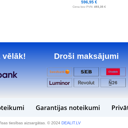
596,95
€
Cena bez PVN:
493,35
€
 vēlāk!
Droši maksājumi
teikumi
Garantijas noteikumi
Privā
isas tiesības aizsargātas. © 2024
DEALIT.LV