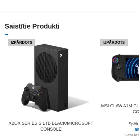
Saistītie Produkti
IZPĀRDOTS
IZPĀRDOTS
LASĪT VAIRĀK
MSI CLAW A1M CU
CO
LASĪT VAIRĀK
XBOX SERIES S 1TB BLACK/MICROSOFT
Spēļ
CONSOLE
9
Cena be