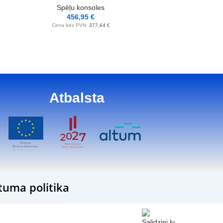
Spēļu
Spēļu konsoles
53
456,95
€
Cena bez
Cena bez PVN:
377,64
€
Atbalsta
tuma politika