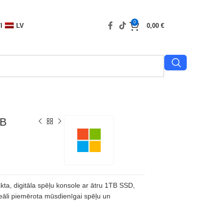
0
I
LV
0,00
€
TB
a, digitāla spēļu konsole ar ātru 1TB SSD,
eāli piemērota mūsdienīgai spēļu un