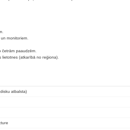
m.
m un monitoriem.
no četrām paaudzēm.
lietotnes (atkarībā no reģiona).
 disku atbalsta)
cture