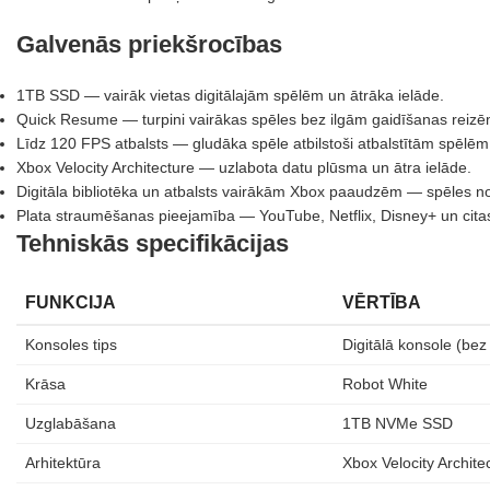
Galvenās priekšrocības
1TB SSD — vairāk vietas digitālajām spēlēm un ātrāka ielāde.
Quick Resume — turpini vairākas spēles bez ilgām gaidīšanas reizē
Līdz 120 FPS atbalsts — gludāka spēle atbilstoši atbalstītām spēlē
Xbox Velocity Architecture — uzlabota datu plūsma un ātra ielāde.
Digitāla bibliotēka un atbalsts vairākām Xbox paaudzēm — spēles 
Plata straumēšanas pieejamība — YouTube, Netflix, Disney+ un citas 
Tehniskās specifikācijas
FUNKCIJA
VĒRTĪBA
Konsoles tips
Digitālā konsole (bez
Krāsa
Robot White
Uzglabāšana
1TB NVMe SSD
Arhitektūra
Xbox Velocity Archite