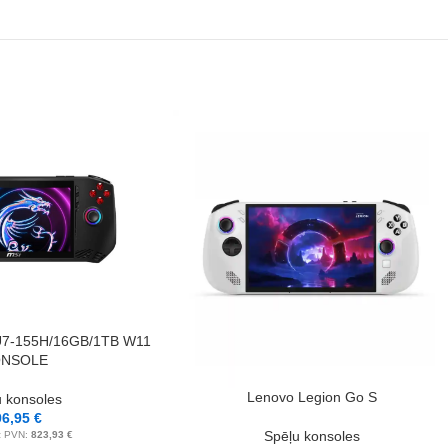
7-155H/16GB/1TB W11
NSOLE
PIEVIENOT GROZAM
Lenovo Legion Go S
u konsoles
96,95
€
Spēļu konsoles
z PVN:
823,93
€