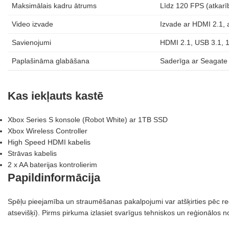
Maksimālais kadru ātrums
Līdz 120 FPS (atkarī
Video izvade
Izvade ar HDMI 2.1, 
Savienojumi
HDMI 2.1, USB 3.1, 1
Paplašināma glabāšana
Saderīga ar Seagate
Kas iekļauts kastē
Xbox Series S konsole (Robot White) ar 1TB SSD
Xbox Wireless Controller
High Speed HDMI kabelis
Strāvas kabelis
2 x AA baterijas kontrolierim
Papildinformācija
Spēļu pieejamība un straumēšanas pakalpojumi var atšķirties pēc reģ
atsevišķi). Pirms pirkuma izlasiet svarīgus tehniskos un reģionālos 