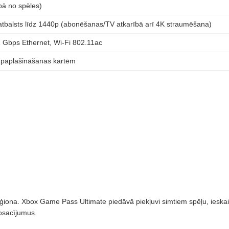
bā no spēles)
atbalsts līdz 1440p (abonēšanas/TV atkarībā arī 4K straumēšana)
 Gbps Ethernet, Wi‑Fi 802.11ac
 paplašināšanas kartēm
iona. Xbox Game Pass Ultimate piedāvā piekļuvi simtiem spēļu, ieskait
nosacījumus.