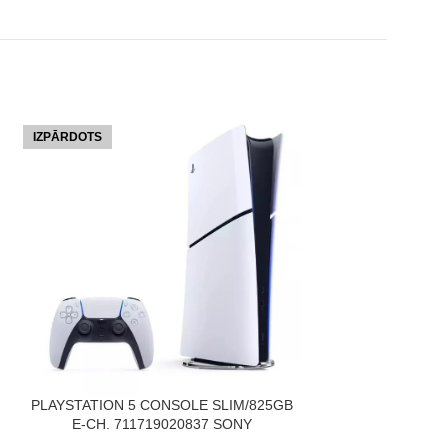
IZPĀRDOTS
IZPĀRDOTS
LASĪT VAIRĀK
PLAYSTATION
LASĪT VAIRĀK
PLAYSTATION 5 CONSOLE SLIM/825GB
1TB/AFT.BUNDLE 
E-CH. 711719020837 SONY