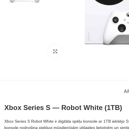
Noklikšķiniet, lai palielinātu
A
Xbox Series S — Robot White (1TB)
Xbox Series S Robot White ir digitāla spēļu konsole ar 1TB iekšējo S
konsole nodrošina piekļuvi mūsdienīgām izklaides lietotnēm un sim