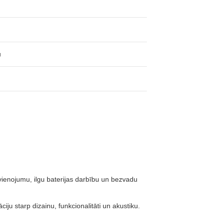
u
vienojumu, ilgu baterijas darbību un bezvadu
ju starp dizainu, funkcionalitāti un akustiku.