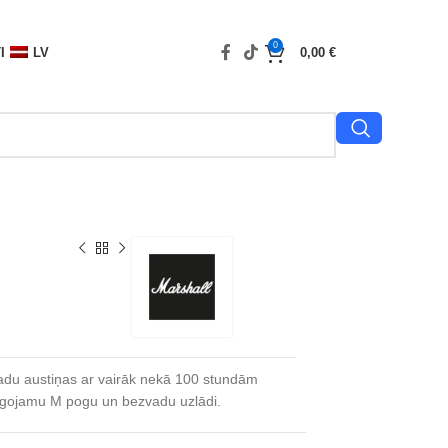
0
I
LV
0,00
€
adu austiņas ar vairāk nekā 100 stundām
āgojamu M pogu un bezvadu uzlādi.