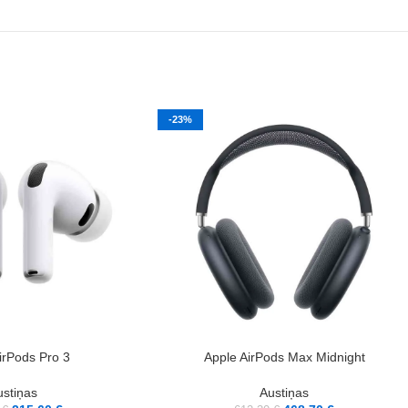
-23%
PIEVIENOT GROZAM
irPods Pro 3
Apple AirPods Max Midnight
ustiņas
Austiņas