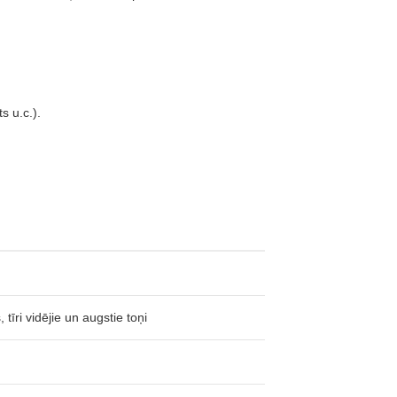
s u.c.).
īri vidējie un augstie toņi