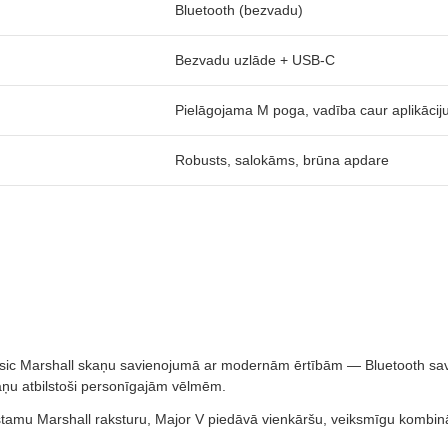
Bluetooth (bezvadu)
Bezvadu uzlāde + USB-C
Pielāgojama M poga, vadība caur aplikācij
Robusts, salokāms, brūna apdare
Classic Marshall skaņu savienojumā ar modernām ērtībām — Bluetooth sa
kaņu atbilstoši personīgajām vēlmēm.
stamu Marshall raksturu, Major V piedāvā vienkāršu, veiksmīgu kombināci