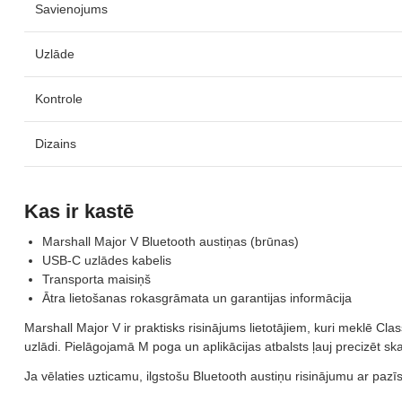
Savienojums
Uzlāde
Kontrole
Dizains
Kas ir kastē
Marshall Major V Bluetooth austiņas (brūnas)
USB-C uzlādes kabelis
Transporta maisiņš
Ātra lietošanas rokasgrāmata un garantijas informācija
Marshall Major V ir praktisks risinājums lietotājiem, kuri meklē 
uzlādi. Pielāgojamā M poga un aplikācijas atbalsts ļauj precizēt s
Ja vēlaties uzticamu, ilgstošu Bluetooth austiņu risinājumu ar pazī