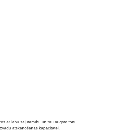
ces ar labu sajūtamību un tīru augsto toņu
bezvadu atskaņošanas kapacitātei.