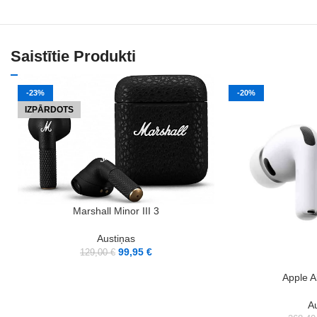
Saistītie Produkti
-23%
-20%
IZPĀRDOTS
LASĪT VAIRĀK
Marshall Minor III 3
Austiņas
99,95
€
129,00
€
PIEVIENOT GROZAM
Apple A
A