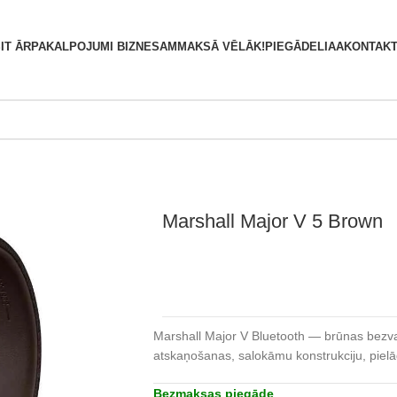
S
IT ĀRPAKALPOJUMI BIZNESAM
MAKSĀ VĒLĀK!
PIEGĀDE
LIAA
KONTAKT
Marshall Major V 5 Brown
Marshall Major V Bluetooth — brūnas bezv
atskaņošanas, salokāmu konstrukciju, piel
Bezmaksas piegāde