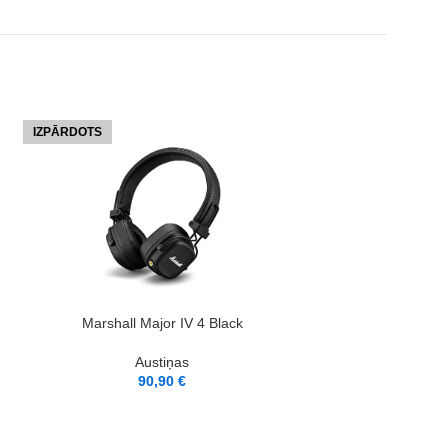
IZPĀRDOTS
IZPĀRDOTS
LASĪT VAIRĀK
Marshall Major IV 4 Black
Austiņas
90,90
€
LASĪT VAIRĀK
Marshall M
Au