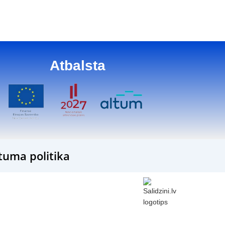
16
Atbalsta
tuma politika