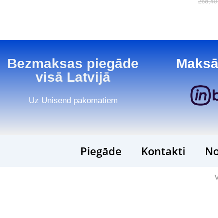
268,4
Bezmaksas piegāde
Maksā
visā Latvijā
Uz Unisend pakomātiem
Piegāde
Kontakti
No
V