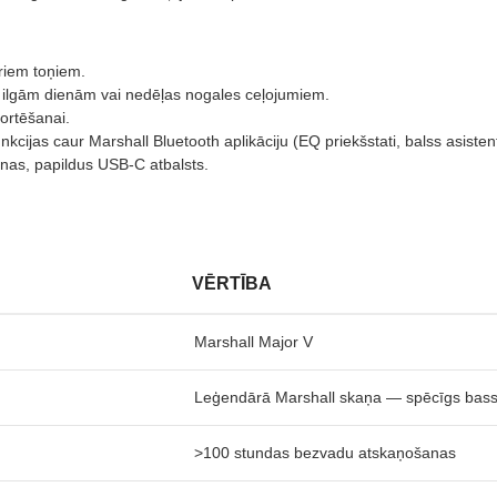
riem toņiem.
ilgām dienām vai nedēļas nogales ceļojumiem.
ortēšanai.
jas caur Marshall Bluetooth aplikāciju (EQ priekšstati, balss asistent
nas, papildus USB-C atbalsts.
VĒRTĪBA
Marshall Major V
Leģendārā Marshall skaņa — spēcīgs bass, t
>100 stundas bezvadu atskaņošanas