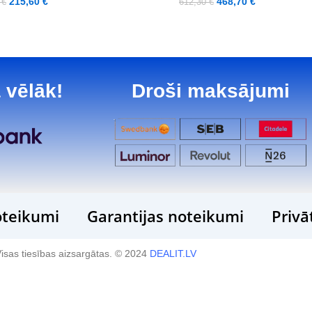
215,60
€
468,70
€
0
€
612,30
€
 vēlāk!
Droši maksājumi
teikumi
Garantijas noteikumi
Privā
isas tiesības aizsargātas. © 2024
DEALIT.LV