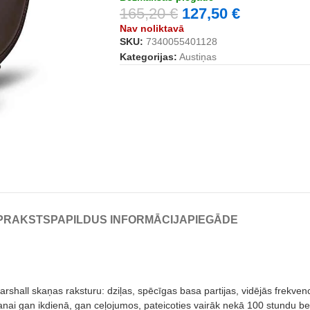
165,20
€
127,50
€
Nav noliktavā
SKU:
7340055401128
Kategorijas:
Austiņas
PRAKSTS
PAPILDUS INFORMĀCIJA
PIEGĀDE
shall skaņas raksturu: dziļas, spēcīgas basa partijas, vidējās frekven
tošanai gan ikdienā, gan ceļojumos, pateicoties vairāk nekā 100 stundu 