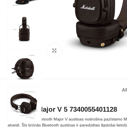
Noklikšķiniet, lai palielinātu
A
Marshall Major V 5 7340055401128
Marshall Major Bluetooth Major V austiņas nodrošina pazīstamo Mar
atveidi. Šīs brūnās Bluetooth austiņas ir paredzētas ilgstošai lie