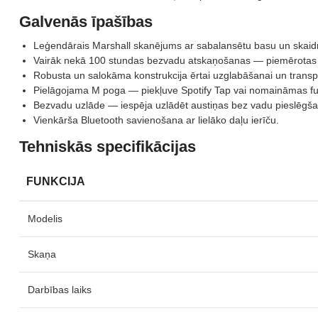
Galvenās īpašības
Leģendārais Marshall skanējums ar sabalansētu basu un skaid
Vairāk nekā 100 stundas bezvadu atskaņošanas — piemērotas 
Robusta un salokāma konstrukcija ērtai uzglabāšanai un transp
Pielāgojama M poga — piekļuve Spotify Tap vai nomaināmas funkci
Bezvadu uzlāde — iespēja uzlādēt austiņas bez vadu pieslēgša
Vienkārša Bluetooth savienošana ar lielāko daļu ierīču.
Tehniskās specifikācijas
FUNKCIJA
Modelis
Skaņa
Darbības laiks