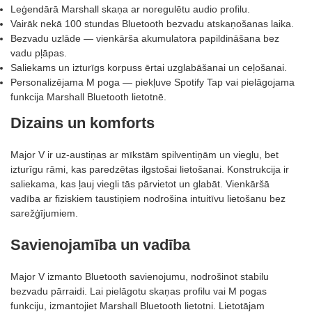
Leģendārā Marshall skaņa ar noregulētu audio profilu.
Vairāk nekā 100 stundas Bluetooth bezvadu atskaņošanas laika.
Bezvadu uzlāde — vienkārša akumulatora papildināšana bez
vadu pļāpas.
Saliekams un izturīgs korpuss ērtai uzglabāšanai un ceļošanai.
Personalizējama M poga — piekļuve Spotify Tap vai pielāgojama
funkcija Marshall Bluetooth lietotnē.
Dizains un komforts
Major V ir uz-austiņas ar mīkstām spilventiņām un vieglu, bet
izturīgu rāmi, kas paredzētas ilgstošai lietošanai. Konstrukcija ir
saliekama, kas ļauj viegli tās pārvietot un glabāt. Vienkāršā
vadība ar fiziskiem taustiņiem nodrošina intuitīvu lietošanu bez
sarežģījumiem.
Savienojamība un vadība
Major V izmanto Bluetooth savienojumu, nodrošinot stabilu
bezvadu pārraidi. Lai pielāgotu skaņas profilu vai M pogas
funkciju, izmantojiet Marshall Bluetooth lietotni. Lietotājam