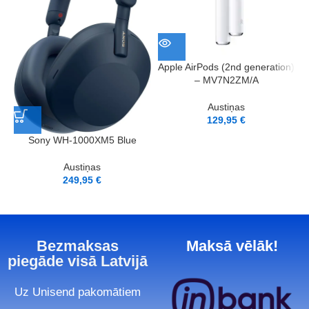
Apple AirPods (2nd generation)
– MV7N2ZM/A
Austiņas
129,95
€
L
Sony WH-1000XM5 Blue
Austiņas
249,95
€
Bezmaksas
Maksā vēlāk!
piegāde visā Latvijā
Uz Unisend pakomātiem