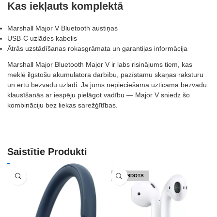
Kas iekļauts komplektā
Marshall Major V Bluetooth austiņas
USB-C uzlādes kabelis
Ātrās uzstādīšanas rokasgrāmata un garantijas informācija
Marshall Major Bluetooth Major V ir labs risinājums tiem, kas
meklē ilgstošu akumulatora darbību, pazīstamu skaņas raksturu
un ērtu bezvadu uzlādi. Ja jums nepieciešama uzticama bezvadu
klausīšanās ar iespēju pielāgot vadību — Major V sniedz šo
kombināciju bez liekas sarežģītības.
Saistītie Produkti
IZPĀRDOTS