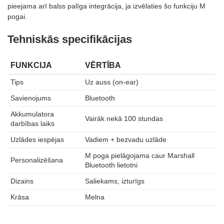
pieejama arī balss palīga integrācija, ja izvēlaties šo funkciju M
pogai.
Tehniskās specifikācijas
FUNKCIJA
VĒRTĪBA
Tips
Uz auss (on-ear)
Savienojums
Bluetooth
Akkumulatora
Vairāk nekā 100 stundas
darbības laiks
Uzlādes iespējas
Vadiem + bezvadu uzlāde
M poga pielāgojama caur Marshall
Personalizēšana
Bluetooth lietotni
Dizains
Saliekams, izturīgs
Krāsa
Melna