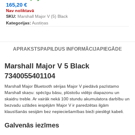
165,20
€
Nav noliktavā
SKU:
Marshall Major V (5) Black
Kategorijas:
Austiņas
APRAKSTS
PAPILDUS INFORMĀCIJA
PIEGĀDE
Marshall Major V 5 Black
7340055401104
Marshall Major Bluetooth sērijas Major V piedāvā pazīstamo
Marshall skaņu: spēcīgu bāsu, plūstošu vidējo diapazonu un
skaidru treble. Ar vairāk nekā 100 stundu akumulatora darbību un
bezvadu uzlādes iespējām Major V ir paredzētas ilgām
klausīšanās sesijām bez nepieciešamības bieži pieslēgt kabeli.
Galvenās iezīmes