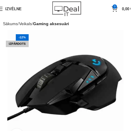
0
IZVĒLNE
0,00
Sākums
Veikals
Gaming aksesuāri
-12%
IZPĀRDOTS