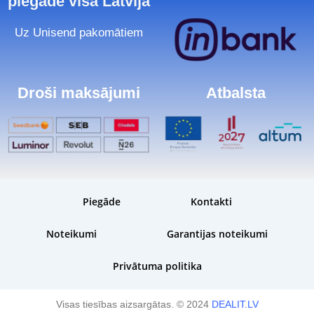
piegāde visā Latvijā
Uz Unisend pakomātiem
Droši maksājumi
Atbalsta
Piegāde
Kontakti
Noteikumi
Garantijas noteikumi
Privātuma politika
Visas tiesības aizsargātas. © 2024
DEALIT.LV