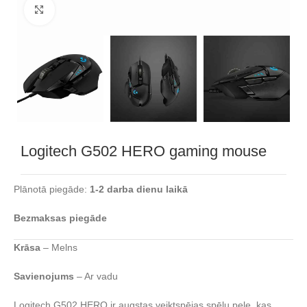
Noklikšķiniet, lai palielinātu
Logitech G502 HERO gaming mouse
Plānotā piegāde:
1-2 darba dienu laikā
Bezmaksas piegāde
Krāsa
– Melns
Savienojums
– Ar vadu
Logitech G502 HERO ir augstas veiktspējas spēļu pele, kas