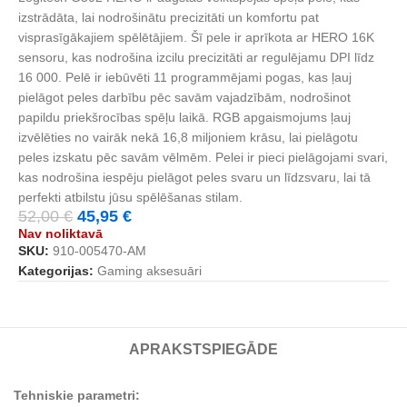
izstrādāta, lai nodrošinātu precizitāti un komfortu pat
visprasīgākajiem spēlētājiem. Šī pele ir aprīkota ar HERO 16K
sensoru, kas nodrošina izcilu precizitāti ar regulējamu DPI līdz
16 000. Pelē ir iebūvēti 11 programmējami pogas, kas ļauj
pielāgot peles darbību pēc savām vajadzībām, nodrošinot
papildu priekšrocības spēļu laikā. RGB apgaismojums ļauj
izvēlēties no vairāk nekā 16,8 miljoniem krāsu, lai pielāgotu
peles izskatu pēc savām vēlmēm. Pelei ir pieci pielāgojami svari,
kas nodrošina iespēju pielāgot peles svaru un līdzsvaru, lai tā
perfekti atbilstu jūsu spēlēšanas stilam.
52,00
€
45,95
€
Nav noliktavā
SKU:
‎910-005470-AM
Kategorijas:
Gaming aksesuāri
APRAKSTS
PIEGĀDE
Tehniskie parametri: