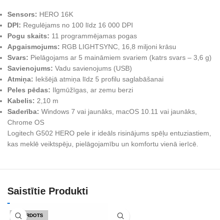
Sensors:
HERO 16K
DPI:
Regulējams no 100 līdz 16 000 DPI
Pogu skaits:
11 programmējamas pogas
Apgaismojums:
RGB LIGHTSYNC, 16,8 miljoni krāsu
Svars:
Pielāgojams ar 5 maināmiem svariem (katrs svars – 3,6 g)
Savienojums:
Vadu savienojums (USB)
Atmiņa:
Iekšējā atmiņa līdz 5 profilu saglabāšanai
Peles pēdas:
Ilgmūžīgas, ar zemu berzi
Kabelis:
2,10 m
Saderība:
Windows 7 vai jaunāks, macOS 10.11 vai jaunāks,
Chrome OS
Logitech G502 HERO pele ir ideāls risinājums spēļu entuziastiem,
kas meklē veiktspēju, pielāgojamību un komfortu vienā ierīcē.
Saistītie Produkti
IZPĀRDOTS