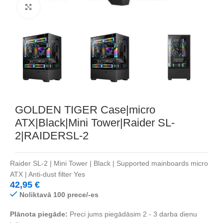
Noklikšķiniet, lai palielinātu
GOLDEN TIGER Case|micro
ATX|Black|Mini Tower|Raider SL-
2|RAIDERSL-2
Raider SL-2 | Mini Tower | Black | Supported mainboards micro
ATX | Anti-dust filter Yes
42,95
€
Noliktavā 100 prece/-es
Plānota piegāde:
Preci jums piegādāsim 2 - 3 darba dienu