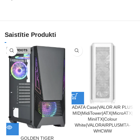
Saistītie Produkti
IZPĀRDOTS
ADATA Case|VALOR AIR PLUS
MID|MidiTower|ATX|MicroATX|
MiniITX|Colour
White|VALORAIRPLUSMTA-
WHCWW
GOLDEN TIGER