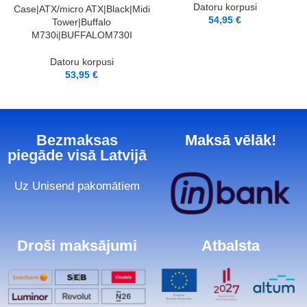
Datoru korpusi
Case|ATX/micro ATX|Black|Midi
54,95
€
Tower|Buffalo
M730i|BUFFALOM730I
Datoru korpusi
53,95
€
Bezmaksas
Maksā vēlāk!
piegāde visā Latvijā
Uz Unisend pakomātiem
Droši maksājumi
Atbalsta