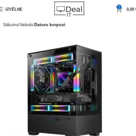
0
IZVĒLNE
0,00
Sākums
Veikals
Datoru korpusi