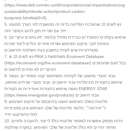
(https://www.dell.com/en-us/dt/corporate/social-impact/advancing-
sustainability/climate-action/product-carbon-
footprints.htm#tab0=0)
5. נא לשים לב שהערכת הפליטה בדוח זה מחושבת לפי הערך ממוצע
יחד עם סטיית תקן לדגם המוצר הזה.
6. שימוש בקלטים המוגדרים כברירת מחדל (כלומר, לא נתונים עיקריים)
והנחות לגבי מיקום השימוש ושדות אחרים יכולים ליצור סטיות
סטנדרטיות שיש לקחת בחשבון בעת השלמת החישובים.
7. נא לשים לב ש-PAIA משתמשת ב-Ecoinvent Database
(https://ecoinvent.org/the-ecoinvent-database/) בכל פעם שהנתונים
העיקריים לא זמינים לחישובים.
8. עבור מוצרי מחשוב של לקוחות ומשתמשי קצה מסחריים, נעשה
שימוש בתצורות מינימליות עבור חישובים. עבור מוצרי שרתים ואחסון,
נעשה שימוש בתצורות אופייניות או תצורות ENERGY STAR
(https://www.energystar.gov/products) עבור חישובים.
9. פליטות בשלב השימוש חושבו בהתבסס על מיקום השימוש
כ””אירופה””, כלומר פליטות של שלב השימוש אינן ספציפיות
למדינה/מיקום יחיד.
10. הדוח מספק אפשרות למספר פליטות כולל לייצור, להעברה ולסיום
מחזור החיים ולא כולל פליטות של שלבי השימוש, במקרה שהלקוח