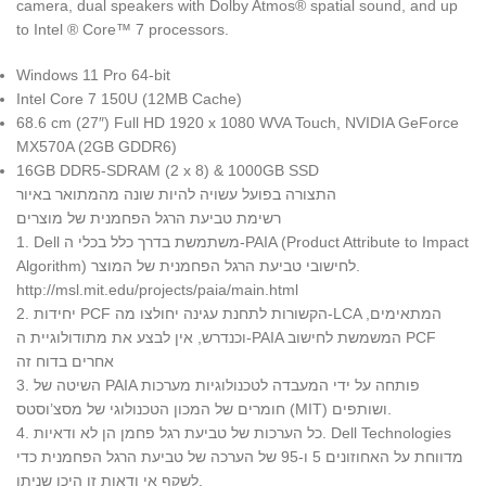
camera, dual speakers with Dolby Atmos® spatial sound, and up
to Intel ® Core™ 7 processors.
Windows 11 Pro 64-bit
Intel Core 7 150U (12MB Cache)
68.6 cm (27″) Full HD 1920 x 1080 WVA Touch, NVIDIA GeForce
MX570A (2GB GDDR6)
16GB DDR5-SDRAM (2 x 8) & 1000GB SSD
התצורה בפועל עשויה להיות שונה מהמתואר באיור
רשימת טביעת הרגל הפחמנית של מוצרים
1. Dell משתמשת בדרך כלל בכלי ה-PAIA ‏(Product Attribute to Impact
Algorithm) לחישובי טביעת הרגל הפחמנית של המוצר.
http://msl.mit.edu/projects/paia/main.html
2. יחידות PCF הקשורות לתחנת עגינה יחולצו מה-LCA המתאימים,
וכנדרש, אין לבצע את מתודולוגיית ה-PAIA המשמשת לחישוב PCF
אחרים בדוח זה
3. השיטה של PAIA פותחה על ידי המעבדה לטכנולוגיות מערכות
חומרים של המכון הטכנולוגי של מסצ’וסטס (MIT) ושותפים.
4. כל הערכות של טביעת רגל פחמן הן לא ודאיות. Dell Technologies
מדווחת על האחוזונים 5 ו-95 של הערכה של טביעת הרגל הפחמנית כדי
לשקף אי ודאות זו היכן שניתן.