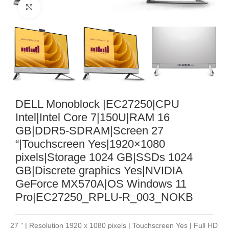
Noklikšķiniet, lai palielinātu
DELL Monoblock |EC27250|CPU
Intel|Intel Core 7|150U|RAM 16
GB|DDR5-SDRAM|Screen 27
“|Touchscreen Yes|1920×1080
pixels|Storage 1024 GB|SSDs 1024
GB|Discrete graphics Yes|NVIDIA
GeForce MX570A|OS Windows 11
Pro|EC27250_RPLU-R_003_NOKB
27 ” | Resolution 1920 x 1080 pixels | Touchscreen Yes | Full HD