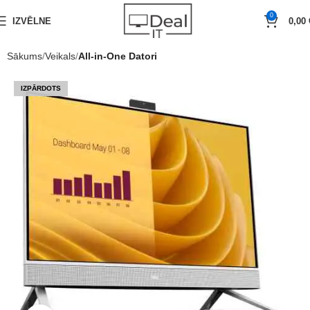
0
IZVĒLNE
0,00
Sākums
Veikals
All-in-One Datori
IZPĀRDOTS