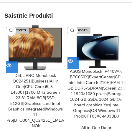
Saistītie Produkti
IZPĀRDOTS
IZPĀRDOTS
ASUS Monoblock |P440VAK-
DELL PRO Monoblock
BPC650X|ExpertCenter|CPU
|QC24251|Business|All in
Intel|Intel Core 5|210H|RAM 16
One|CPU Core i5|i5-
GB|DDR5-SDRAM|Screen 23.8
14500T|1700 MHz|Screen
“|1920×1080 pixels|Storage
23.8″|RAM 8GB|SSD
1024 GB|SSDs 1024 GB|On-
512GB|Graphics card Intel
board graphics Yes|Intel
Graphics|Integrated|Windows
Graphics|OS Windows 11
11
Pro|90PT03X6-M03BB0
G
Pro|BTO004_QC24251_EMEA
_NOK
All-in-One Datori