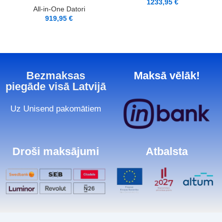
1233,95
€
All-in-One Datori
919,95
€
Bezmaksas
Maksā vēlāk!
piegāde visā Latvijā
Uz Unisend pakomātiem
Droši maksājumi
Atbalsta