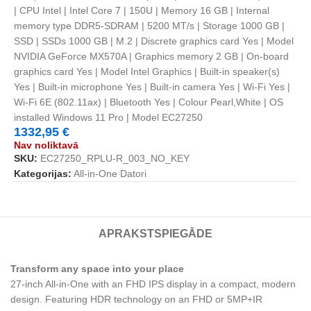
| CPU Intel | Intel Core 7 | 150U | Memory 16 GB | Internal
memory type DDR5-SDRAM | 5200 MT/s | Storage 1000 GB |
SSD | SSDs 1000 GB | M.2 | Discrete graphics card Yes | Model
NVIDIA GeForce MX570A | Graphics memory 2 GB | On-board
graphics card Yes | Model Intel Graphics | Built-in speaker(s)
Yes | Built-in microphone Yes | Built-in camera Yes | Wi-Fi Yes |
Wi-Fi 6E (802.11ax) | Bluetooth Yes | Colour Pearl,White | OS
installed Windows 11 Pro | Model EC27250
1332,95
€
Nav noliktavā
SKU:
EC27250_RPLU-R_003_NO_KEY
Kategorijas:
All-in-One Datori
APRAKSTS
PIEGĀDE
Transform any space into your place
27-inch All-in-One with an FHD IPS display in a compact, modern
design. Featuring HDR technology on an FHD or 5MP+IR