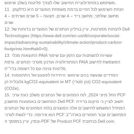
משתמש במתודולוגיית החישוב שלו לצורך פליטות בשלב שימוש.
11. הנחת השימוש לכל החיים ברמת משפחת המוצרים היא כדלקמן:
מחשב שולחני, מחשב נייד – 4 שנים, תצוגה – 5 שנים ושרתים – 4
שנים.
12. להנחות מפורטות, עיין בגיליון הנתונים של המוצרים בדוחות של Dell
Technologies (https://www.dell.com/en-us/dt/corporate/social-
impact/advancing-sustainability/climate-action/product-carbon-
footprints.htm#tab0=0).
13. התוצאות מכלי PAIA עשויות להשתנות עם הזמן עם שיפור
המתודולוגיה ועדכון מערכי הנתונים. גרסת PAIA המשמשת לחישוב
פליטות צוינה עם כל רשומה בדו””ח.
14. המדדים שנעשה בהם שימוש: היחידות לפוטנציאל התחממות
גלובלית הן kgCO2-equivalent או MT (טון מטרי) CO2-equivalent
(CO2e).
15. החל מיוני 2024, לוח המחוונים של הנתונים משלב כעת ערכי PCF
המחושבים באמצעות מחשבון Dell PCF. חשוב לציין כי מיקום ברירת
המחדל המשמש לחישובים אלה המוצגים בלוח המחוונים של הנתונים
הוא אירופה. כדי לגשת לערכי PCF המחושבים עבור האזורים בארה””ב
ובסין, עיין במסמך ה-PDF של Product PCF בכתובת Dell.com.