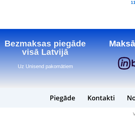
1
Bezmaksas piegāde
Maksā
visā Latvijā
Uz Unisend pakomātiem
Piegāde
Kontakti
No
V