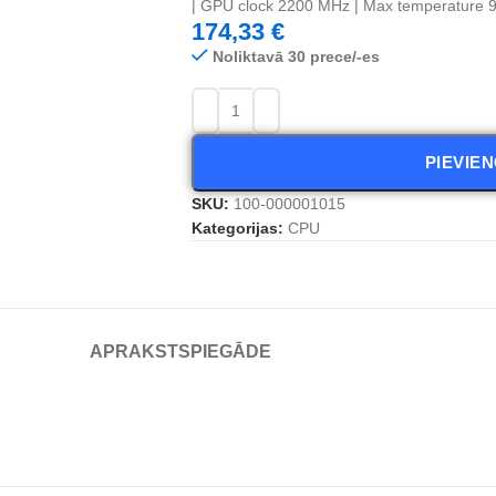
| GPU clock 2200 MHz | Max temperature 
174,33
€
Noliktavā 30 prece/-es
PIEVIE
SKU:
100-000001015
Kategorijas:
CPU
APRAKSTS
PIEGĀDE