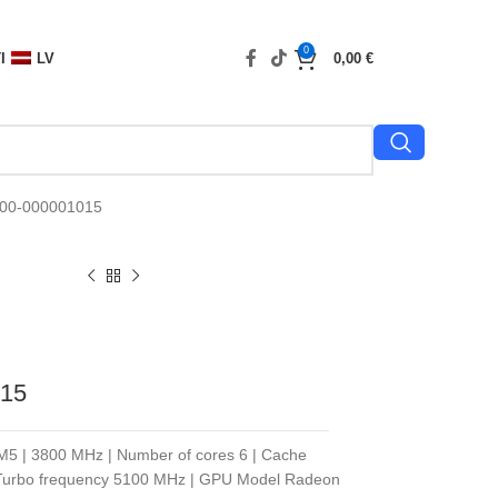
0
I
LV
0,00
€
100-000001015
15
M5 | 3800 MHz | Number of cores 6 | Cache
 Turbo frequency 5100 MHz | GPU Model Radeon