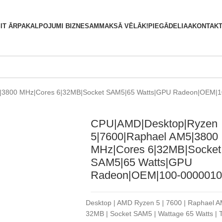
S
IT ĀRPAKALPOJUMI BIZNESAM
MAKSĀ VĒLĀK!
PIEGĀDE
LIAA
KONTAKT
|3800 MHz|Cores 6|32MB|Socket SAM5|65 Watts|GPU Radeon|OEM|
CPU|AMD|Desktop|Ryzen
5|7600|Raphael AM5|3800
MHz|Cores 6|32MB|Socket
SAM5|65 Watts|GPU
Radeon|OEM|100-0000010
Desktop | AMD Ryzen 5 | 7600 | Raphael A
32MB | Socket SAM5 | Wattage 65 Watts |