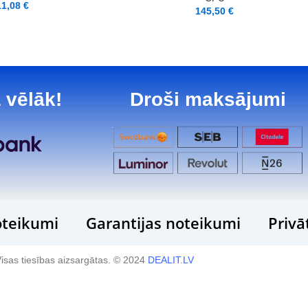
11,08
€
145,50
€
 vēlāk!
Droši maksājumi
teikumi
Garantijas noteikumi
Privā
isas tiesības aizsargātas. © 2024
DEALIT.LV