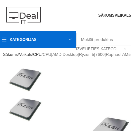
SĀKUMS
VEIKAL
KATEGORIJAS
IZVĒLIETIES KATEGORIJU
Sākums
Veikals
CPU
CPU|AMD|Desktop|Ryzen 5|7600|Raphael AM5