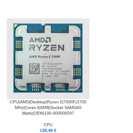
IZPĀRDOTS
LASĪT VAIRĀK
CPU|AMD|
5|8400F|Phoen
6|16MB|Socket SA
PIEVIENOT GROZAM
CPU|AMD|Desktop|Ryzen 5|7500F|3700
1000
MHz|Cores 6|6MB|Socket SAM5|65
Watts|OEM|100-000000597
14
CPU
138,46
€