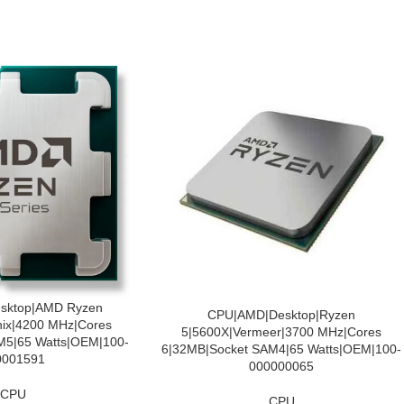
sktop|AMD Ryzen
PIEVIENOT GROZAM
CPU|AMD|Desktop|Ryzen
ix|4200 MHz|Cores
5|5600X|Vermeer|3700 MHz|Cores
M5|65 Watts|OEM|100-
6|32MB|Socket SAM4|65 Watts|OEM|100-
0001591
000000065
CPU
CPU