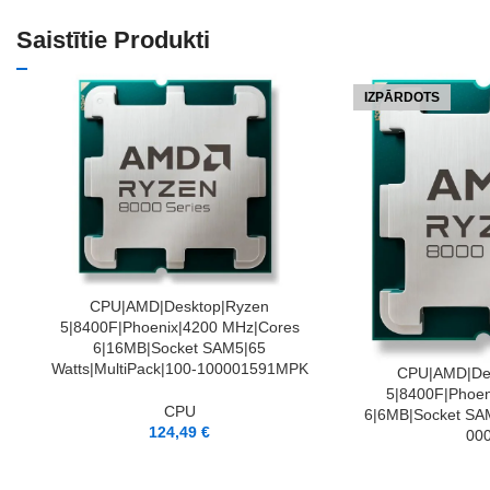
Saistītie Produkti
IZPĀRDOTS
PIEVIENOT GROZAM
CPU|AMD|Desktop|Ryzen
5|8400F|Phoenix|4200 MHz|Cores
6|16MB|Socket SAM5|65
Watts|MultiPack|100-100001591MPK
LASĪT VAIRĀK
CPU|AMD|De
5|8400F|Phoen
CPU
6|6MB|Socket SA
124,49
€
00