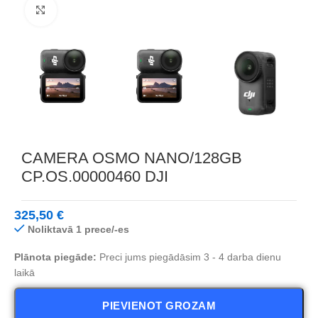
Noklikšķiniet, lai palielinātu
CAMERA OSMO NANO/128GB
CP.OS.00000460 DJI
325,50
€
Noliktavā 1 prece/-es
Plānota piegāde:
Preci jums piegādāsim 3 - 4 darba dienu
laikā
PIEVIENOT GROZAM