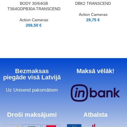
BODY 30/64GB
DBK2 TRANSCEND
TS64GDPB30A TRANSCEND
Action Cameras
Action Cameras
29,75
€
206,50
€
Bezmaksas
Maksā vēlāk!
piegāde visā Latvijā
Uz Unisend pakomātiem
Droši maksājumi
Atbalsta