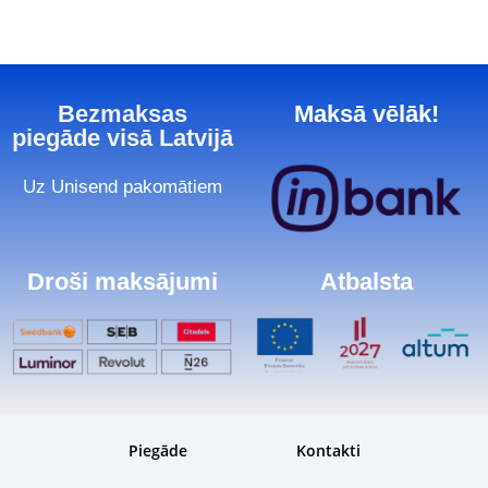
Bezmaksas
Maksā vēlāk!
piegāde visā Latvijā
Uz Unisend pakomātiem
Droši maksājumi
Atbalsta
Piegāde
Kontakti