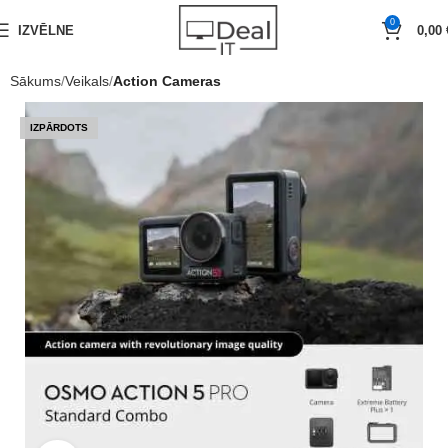
0
IZVĒLNE
0,00
Sākums
Veikals
Action Cameras
IZPĀRDOTS