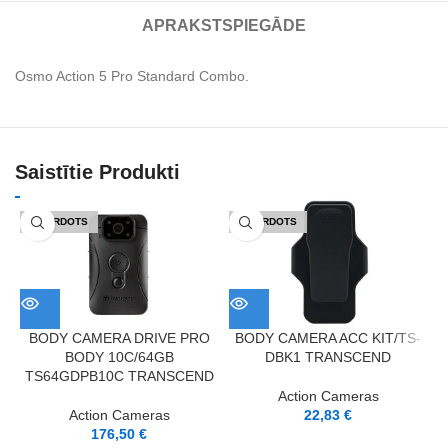
APRAKSTS
PIEGĀDE
Osmo Action 5 Pro Standard Combo.
Saistītie Produkti
IZPĀRDOTS
IZPĀRDOTS
BODY CAMERA DRIVE PRO
BODY CAMERA ACC KIT/TS-
BODY 10C/64GB
DBK1 TRANSCEND
TS64GDPB10C TRANSCEND
C
Action Cameras
Action Cameras
22,83
€
176,50
€