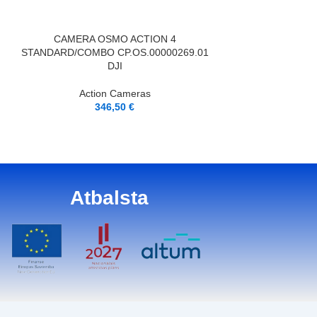
Actio
42
LASĪT VAIRĀK
CAMERA OSMO ACTION 4
STANDARD/COMBO CP.OS.00000269.01
DJI
Action Cameras
346,50
€
Atbalsta