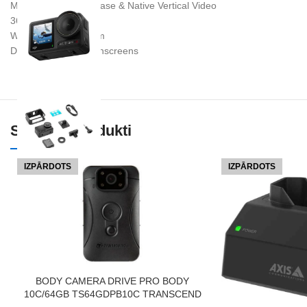
Magnetic Quick Release & Native Vertical Video
360° HorizonSteady
Waterproof up to 18m
Dual Full-Color Touchscreens
Saistītie Produkti
IZPĀRDOTS
IZPĀRDOTS
LASĪT VAIRĀK
BODY CAMERA DRIVE PRO BODY
10C/64GB TS64GDPB10C TRANSCEND