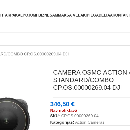
S
IT ĀRPAKALPOJUMI BIZNESAM
MAKSĀ VĒLĀK!
PIEGĀDE
LIAA
KONTAKT
D/COMBO CP.OS.00000269.04 DJI
CAMERA OSMO ACTION 
STANDARD/COMBO
CP.OS.00000269.04 DJI
346,50
€
Nav noliktavā
SKU:
CP.OS.00000269.04
Kategorijas:
Action Cameras