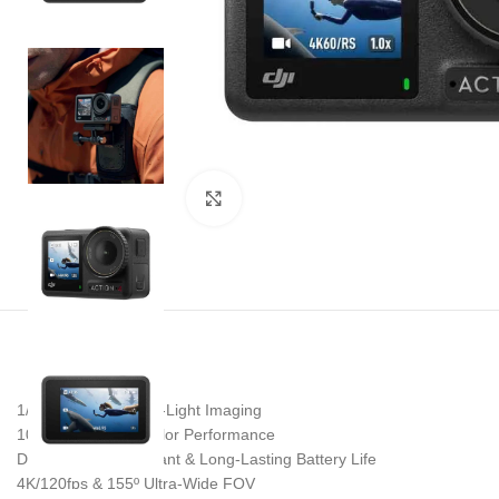
Noklikšķiniet, lai palielinātu
1/1.3″ Sensor & Low-Light Imaging
10-bit & D-Log M Color Performance
Deep-Freeze Resistant & Long-Lasting Battery Life
4K/120fps & 155º Ultra-Wide FOV