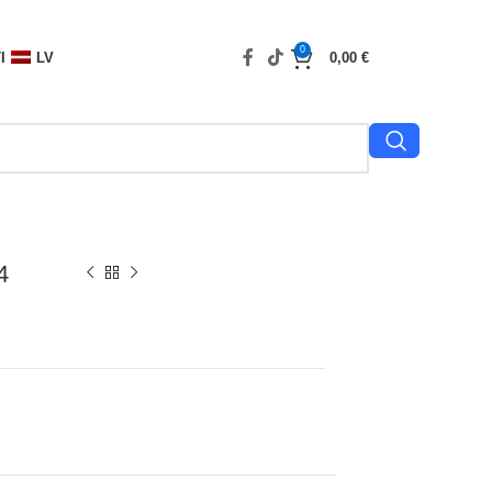
0
I
LV
0,00
€
4