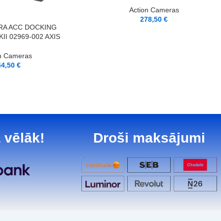
Action Cameras
278,50
€
RA ACC DOCKING
II 02969-002 AXIS
n Cameras
44,50
€
 vēlāk!
Droši maksājumi