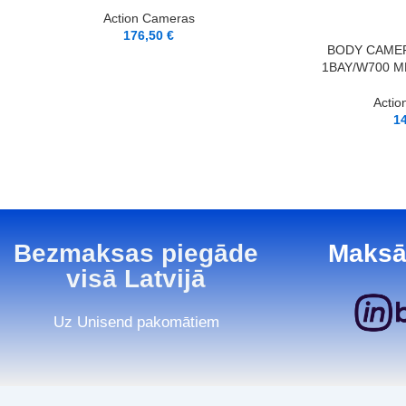
Action Cameras
176,50
€
LASĪT VAIRĀK
BODY CAME
1BAY/W700 MK
Actio
1
Bezmaksas piegāde
Maksā
visā Latvijā
Uz Unisend pakomātiem