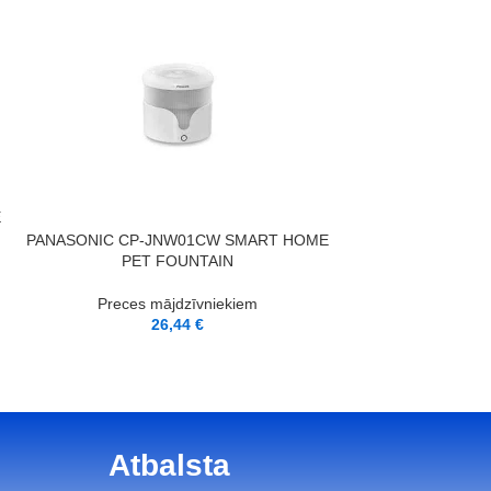
PIEVIENOT GROZAM
Automātiskā dzīv
SMART HOME PET
E
PIEVIENOT GROZAM
PANASONIC CP-JNW01CW SMART HOME
Preces m
PET FOUNTAIN
12
Preces mājdzīvniekiem
26,44
€
Atbalsta