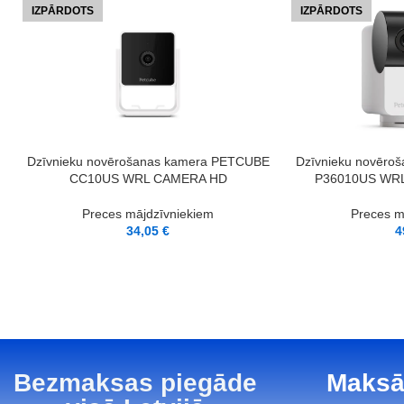
IZPĀRDOTS
IZPĀRDOTS
LASĪT VAIRĀK
LASĪT VAIRĀK
Dzīvnieku novēro
Dzīvnieku novērošanas kamera PETCUBE
P36010US WR
CC10US WRL CAMERA HD
Preces m
Preces mājdzīvniekiem
4
34,05
€
Bezmaksas piegāde
Maksā