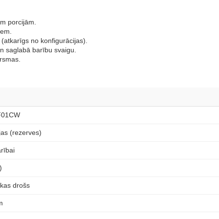
ām porcijām.
iem.
atkarīgs no konfigurācijas).
 saglabā barību svaigu.
irsmas.
F01CW
jas (rezerves)
rībai
)
ikas drošs
m