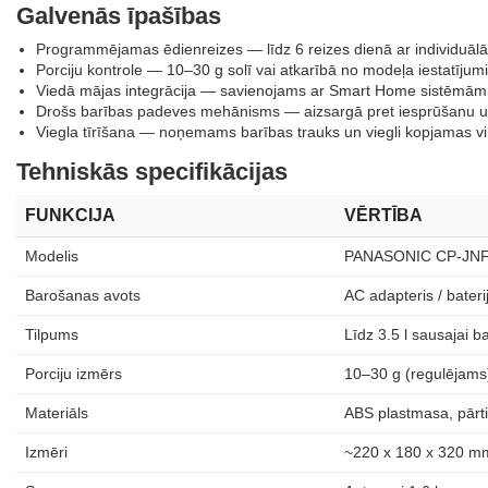
Galvenās īpašības
Programmējamas ēdienreizes — līdz 6 reizes dienā ar individuāl
Porciju kontrole — 10–30 g solī vai atkarībā no modeļa iestatījum
Viedā mājas integrācija — savienojams ar Smart Home sistēmām (
Drošs barības padeves mehānisms — aizsargā pret iesprūšanu un
Viegla tīrīšana — noņemams barības trauks un viegli kopjamas v
Tehniskās specifikācijas
FUNKCIJA
VĒRTĪBA
Modelis
PANASONIC CP-JN
Barošanas avots
AC adapteris / bateri
Tilpums
Līdz 3.5 l sausajai ba
Porciju izmērs
10–30 g (regulējams
Materiāls
ABS plastmasa, pārt
Izmēri
~220 x 180 x 320 m