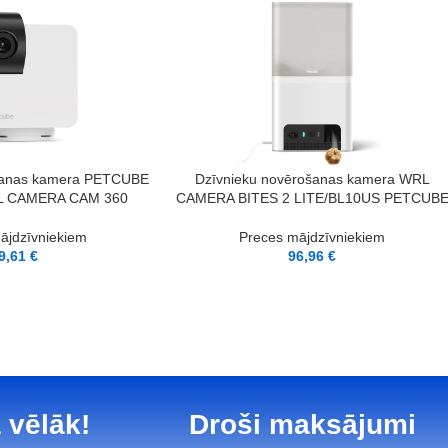
PIEVIENOT GROZAM
šanas kamera PETCUBE
Dzīvnieku novērošanas kamera WRL
L CAMERA CAM 360
CAMERA BITES 2 LITE/BL10US PETCUB
ājdzīvniekiem
Preces mājdzīvniekiem
9,61
€
96,96
€
 vēlāk!
Droši maksājumi