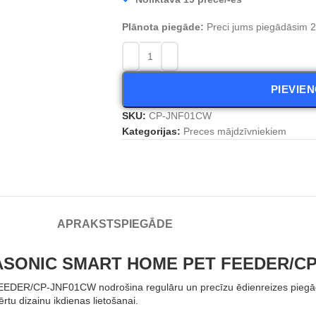
Plānota piegāde:
Preci jums piegādāsim 2 
PIEVIE
SKU:
CP-JNF01CW
Kategorijas:
Preces mājdzīvniekiem
APRAKSTS
PIEGĀDE
PANASONIC SMART HOME PET FEEDER/C
R/CP-JNF01CW nodrošina regulāru un precīzu ēdienreizes piegādi j
rtu dizainu ikdienas lietošanai.