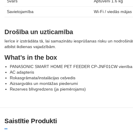
Svars
Aptuveni 1.6 kg
Savietojamība
Wi‑Fi / viedās mājas 
Drošība un uzticamība
Ierīce ir izstrādāta tā, lai samazinātu iesprūšanas risku un nodroš
atbilst ikdienas vajadzībām.
What’s in the box
PANASONIC SMART HOME PET FEEDER CP-JNF01CW vienība
AC adapteris
Rokasgrāmata/instalācijas ceļvedis
Aizsargvāks un montāžas piederumi
Rezerves blīvgredzens (ja piemērojams)
Saistītie Produkti