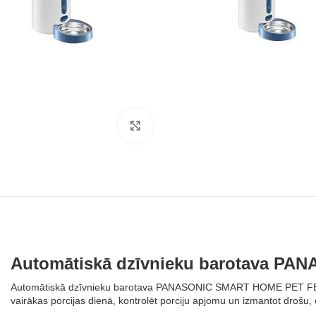
Noklikšķiniet, lai palielinātu
Automātiskā dzīvnieku barotava 
Automātiskā dzīvnieku barotava PANASONIC SMART HOME PET FEEDE
vairākas porcijas dienā, kontrolēt porciju apjomu un izmantot drošu, ē