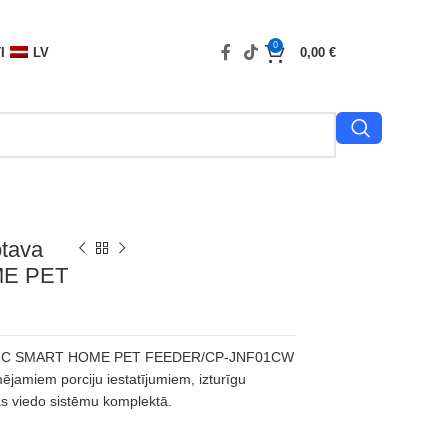
0
I
LV
0,00
€
otava
E PET
SONIC SMART HOME PET FEEDER/CP-JNF01CW
jamiem porciju iestatījumiem, izturīgu
as viedo sistēmu komplektā.