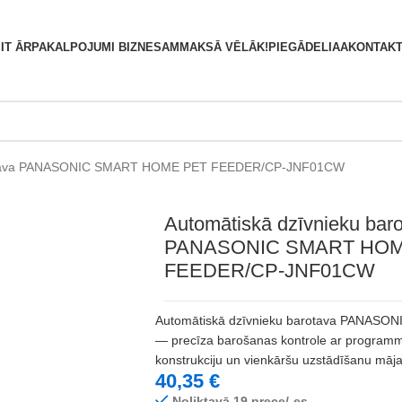
S
IT ĀRPAKALPOJUMI BIZNESAM
MAKSĀ VĒLĀK!
PIEGĀDE
LIAA
KONTAKT
arotava PANASONIC SMART HOME PET FEEDER/CP-JNF01CW
Automātiskā dzīvnieku bar
PANASONIC SMART HOM
FEEDER/CP-JNF01CW
Automātiskā dzīvnieku barotava PANA
— precīza barošanas kontrole ar programmē
konstrukciju un vienkāršu uzstādīšanu māj
40,35
€
Noliktavā 19 prece/-es