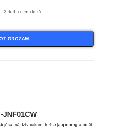
- 3 darba dienu laikā
NOT GROZAM
P-JNF01CW
ūsu mājdzīvniekam. Ierīce ļauj ieprogrammēt