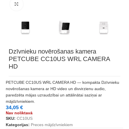
Noklikšķiniet, lai palielinātu
Dzīvnieku novērošanas kamera
PETCUBE CC10US WRL CAMERA
HD
PETCUBE CC10US WRL CAMERA HD — kompakta Dzīvnieku
novērošanas kamera ar HD video un divvirzienu audio,
paredzēta mājas uzraudzībai un attālinātai saziņai ar
mājdzīvniekiem.
34,05
€
Nav noliktavā
SKU:
CC10US
Kategorijas:
Preces mājdzīvniekiem