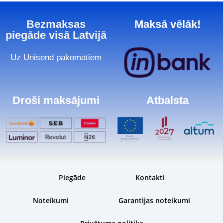
Bezmaksas
Maksā vēlāk!
piegāde visā Latvijā
Uz Unisend pakomātiem
Droši maksājumi
Atbalsta
Piegāde
Kontakti
Noteikumi
Garantijas noteikumi