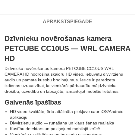
APRAKSTS
PIEGĀDE
Dzīvnieku novērošanas kamera
PETCUBE CC10US — WRL CAMERA
HD
Dzīvnieku novērošanas kamera PETCUBE CC10US WRL
CAMERA HD nodrošina skaidru HD video, iebūvētu divvirzienu
audio un pamata kustību brīdinājumus. Ierīce ir paredzēta
ikdienas uzraudzībai, lai vienkārši pārbaudītu mājdzīvnieka
drošību, uzvedību un labsajūtu, izmantojot mobilās lietotnes.
Galvenās īpašības
HD video kvalitāte, ērta attālināta piekļuve caur iOS/Android
aplikāciju
Divvirzienu audio — runāšana un klausīšanās reāllaikā
Kustību detektors un paziņojumi mobilajā ierīcē
Vienkārša uzstādīšana un bezvadu savienojums