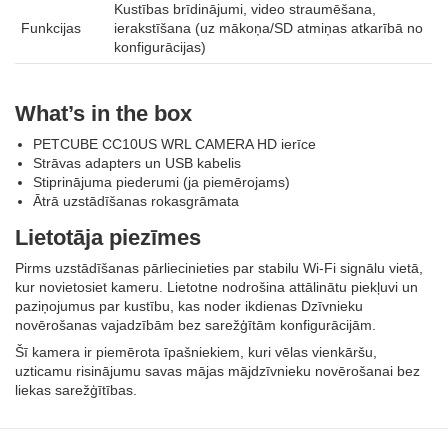
Kustības brīdinājumi, video straumēšana,
Funkcijas
ierakstīšana (uz mākoņa/SD atmiņas atkarībā no
konfigurācijas)
What’s in the box
PETCUBE CC10US WRL CAMERA HD ierīce
Strāvas adapters un USB kabelis
Stiprinājuma piederumi (ja piemērojams)
Ātrā uzstādīšanas rokasgrāmata
Lietotāja piezīmes
Pirms uzstādīšanas pārliecinieties par stabilu Wi‑Fi signālu vietā,
kur novietosiet kameru. Lietotne nodrošina attālinātu piekļuvi un
paziņojumus par kustību, kas noder ikdienas Dzīvnieku
novērošanas vajadzībām bez sarežģītām konfigurācijām.
Šī kamera ir piemērota īpašniekiem, kuri vēlas vienkāršu,
uzticamu risinājumu savas mājas mājdzīvnieku novērošanai bez
liekas sarežģītības.