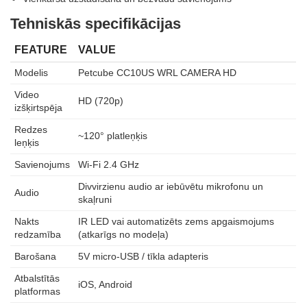
Tehniskās specifikācijas
FEATURE
VALUE
Modelis
Petcube CC10US WRL CAMERA HD
Video
HD (720p)
izšķirtspēja
Redzes
~120° platleņķis
leņķis
Savienojums
Wi‑Fi 2.4 GHz
Divvirzienu audio ar iebūvētu mikrofonu un
Audio
skaļruni
Nakts
IR LED vai automatizēts zems apgaismojums
redzamība
(atkarīgs no modeļa)
Barošana
5V micro‑USB / tīkla adapteris
Atbalstītās
iOS, Android
platformas