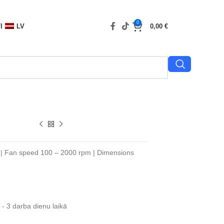
0
I
LV
0,00
€
m | Fan speed 100 – 2000 rpm | Dimensions
- 3 darba dienu laikā