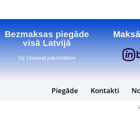
Bezmaksas piegāde
Maksā
visā Latvijā
Uz Unisend pakomātiem
Piegāde
Kontakti
No
V