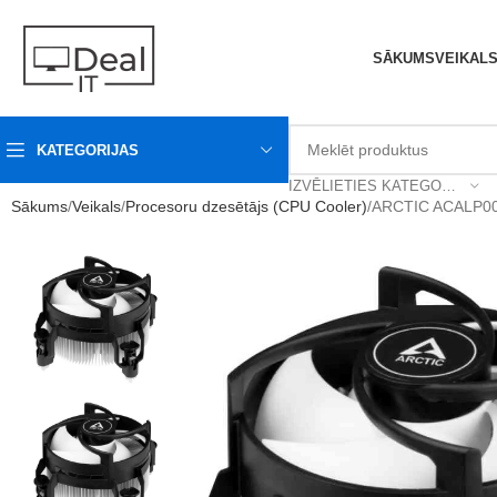
SĀKUMS
VEIKAL
KATEGORIJAS
IZVĒLIETIES KATEGORIJU
Sākums
Veikals
Procesoru dzesētājs (CPU Cooler)
ARCTIC ACALP0