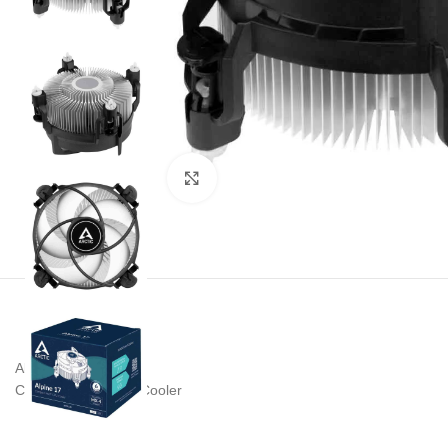
Noklikšķiniet, lai palielinātu
Alpine 17
Compact Intel CPU Cooler