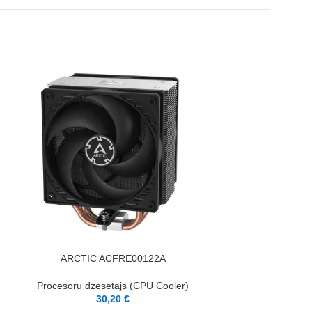
IZPĀRDOTS
PIEVIENOT GROZAM
LASĪT VAIRĀK
ARCTIC ACFRE00122A
ENDORFY FERA
Procesoru dzesētājs (CPU Cooler)
Procesoru dzes
30,20
€
4