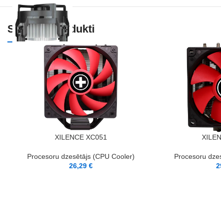
Saistītie Produkti
PIEVIENOT GROZAM
PIEVIENOT GROZAM
XILENCE XC051
XILE
Procesoru dzesētājs (CPU Cooler)
Procesoru dze
26,29
€
2