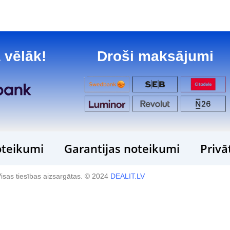
 vēlāk!
Droši maksājumi
teikumi
Garantijas noteikumi
Privā
isas tiesības aizsargātas. © 2024
DEALIT.LV