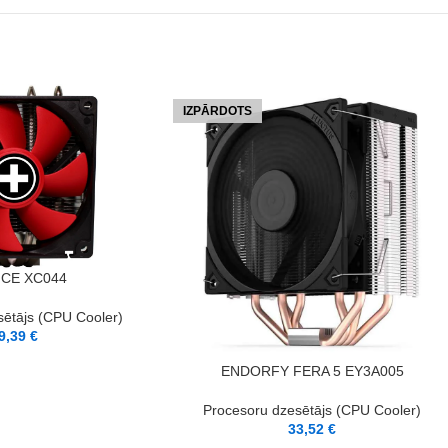
IZPĀRDOTS
NCE XC044
sētājs (CPU Cooler)
9,39
€
LASĪT VAIRĀK
ENDORFY FERA 5 EY3A005
Procesoru dzesētājs (CPU Cooler)
33,52
€