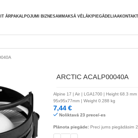
S
IT ĀRPAKALPOJUMI BIZNESAM
MAKSĀ VĒLĀK!
PIEGĀDE
LIAA
KONTAKT
0040A
ARCTIC ACALP00040A
Alpine 17 | Air | LGA1700 | Height 68.3 m
95x95x77mm | Weight 0.288 kg
7,44
€
Noliktavā 23 prece/-es
Plānota piegāde:
Preci jums piegādāsim 2 