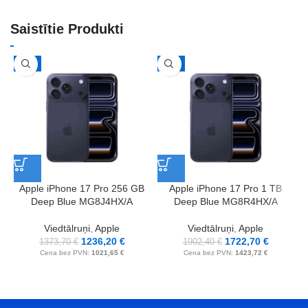
Saistītie Produkti
-10%
-9%
Apple iPhone 17 Pro 256 GB
Apple iPhone 17 Pro 1 TB
Deep Blue MG8J4HX/A
Deep Blue MG8R4HX/A
Viedtālruņi
,
Apple
Viedtālruņi
,
Apple
1236,20
€
1722,70
€
1373,70
€
1902,40
€
Cena bez PVN:
1021,65
€
Cena bez PVN:
1423,72
€