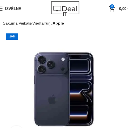
0
IZVĒLNE
0,00
Sākums
Veikals
Viedtālruņi
Apple
-10%