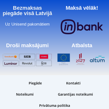
Bezmaksas
Maksā vēlāk!
piegāde visā Latvijā
Uz Unisend pakomātiem
Droši maksājumi
Atbalsta
Piegāde
Kontakti
Noteikumi
Garantijas noteikumi
Privātuma politika