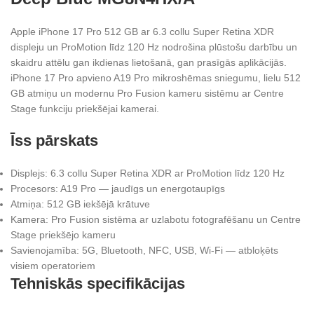
Apple iPhone 17 Pro 512 GB ar 6.3 collu Super Retina XDR
displeju un ProMotion līdz 120 Hz nodrošina plūstošu darbību un
skaidru attēlu gan ikdienas lietošanā, gan prasīgās aplikācijās.
iPhone 17 Pro apvieno A19 Pro mikroshēmas sniegumu, lielu 512
GB atmiņu un modernu Pro Fusion kameru sistēmu ar Centre
Stage funkciju priekšējai kamerai.
Īss pārskats
Displejs: 6.3 collu Super Retina XDR ar ProMotion līdz 120 Hz
Procesors: A19 Pro — jaudīgs un energotaupīgs
Atmiņa: 512 GB iekšējā krātuve
Kamera: Pro Fusion sistēma ar uzlabotu fotografēšanu un Centre
Stage priekšējo kameru
Savienojamība: 5G, Bluetooth, NFC, USB, Wi‑Fi — atbloķēts
visiem operatoriem
Tehniskās specifikācijas