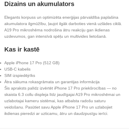
Dizains un akumulators
Elegants korpuss un optimizēta enerģijas pārvaldība paplašina
akumulatora ilgmūžību, ļaujot ilgāk darboties vienā uzlādes ciklā.
A19 Pro mikroshēma nodrošina ātru reakciju gan ikdienas
uzdevumos, gan intensīvā spēļu un multivides lietošanā.
Kas ir kastē
Apple iPhone 17 Pro (512 GB)
USB‑C kabelis
SIM izspiedējrīks
Ātra sākuma rokasgrāmata un garantijas informācija
Šis apraksts palīdz izvērtēt iPhone 17 Pro priekšrocības — no
skaista 6.3 collu displeja līdz jaudīgajai A19 Pro mikroshēmai un
uzlabotajai kameru sistēmai, kas atbalsta radošu saturu
veidošanu. Pasūtiet savu Apple iPhone 17 Pro un uzlabojiet
ikdienas pieredzi ar uzticamu, ātru un daudzpusīgu ierīci.