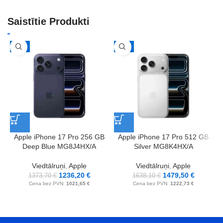
Saistītie Produkti
-10%
-10%
Apple iPhone 17 Pro 256 GB
Apple iPhone 17 Pro 512 GB
Deep Blue MG8J4HX/A
Silver MG8K4HX/A
Viedtālruņi
,
Apple
Viedtālruņi
,
Apple
1236,20
€
1479,50
€
1373,70
€
1638,10
€
Cena bez PVN:
1021,65
€
Cena bez PVN:
1222,73
€