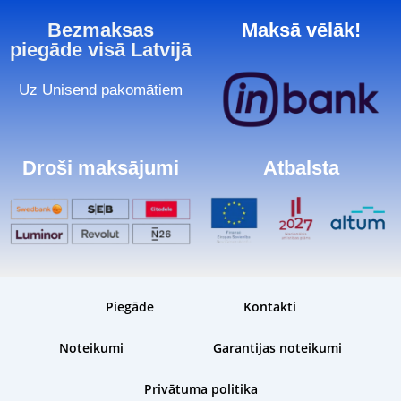
Bezmaksas
Maksā vēlāk!
piegāde visā Latvijā
Uz Unisend pakomātiem
Droši maksājumi
Atbalsta
Piegāde
Kontakti
Noteikumi
Garantijas noteikumi
Privātuma politika