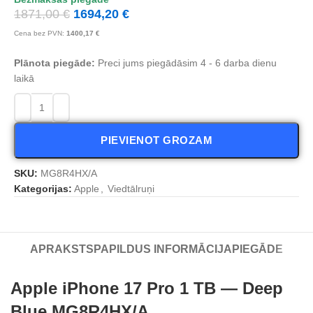
1871,00
€
1694,20
€
Cena bez PVN:
1400,17
€
Plānota piegāde:
Preci jums piegādāsim 4 - 6 darba dienu
laikā
PIEVIENOT GROZAM
SKU:
MG8R4HX/A
Kategorijas:
Apple
,
Viedtālruņi
APRAKSTS
PAPILDUS INFORMĀCIJA
PIEGĀDE
Apple iPhone 17 Pro 1 TB — Deep
Blue MG8R4HX/A