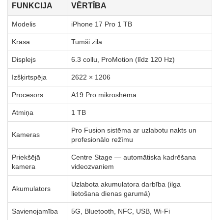
FUNKCIJA
VĒRTĪBA
Modelis
iPhone 17 Pro 1 TB
Krāsa
Tumši zila
Displejs
6.3 collu, ProMotion (līdz 120 Hz)
Izšķirtspēja
2622 × 1206
Procesors
A19 Pro mikroshēma
Atmiņa
1 TB
Pro Fusion sistēma ar uzlabotu nakts un
Kameras
profesionālo režīmu
Priekšējā
Centre Stage — automātiska kadrēšana
kamera
videozvaniem
Uzlabota akumulatora darbība (ilga
Akumulators
lietošana dienas garumā)
Savienojamība
5G, Bluetooth, NFC, USB, Wi‑Fi