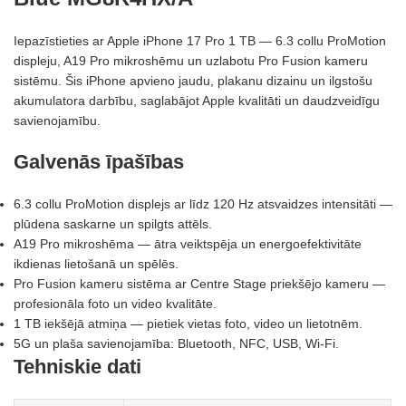
Iepazīstieties ar Apple iPhone 17 Pro 1 TB — 6.3 collu ProMotion
displeju, A19 Pro mikroshēmu un uzlabotu Pro Fusion kameru
sistēmu. Šis iPhone apvieno jaudu, plakanu dizainu un ilgstošu
akumulatora darbību, saglabājot Apple kvalitāti un daudzveidīgu
savienojamību.
Galvenās īpašības
6.3 collu ProMotion displejs ar līdz 120 Hz atsvaidzes intensitāti —
plūdena saskarne un spilgts attēls.
A19 Pro mikroshēma — ātra veiktspēja un energoefektivitāte
ikdienas lietošanā un spēlēs.
Pro Fusion kameru sistēma ar Centre Stage priekšējo kameru —
profesionāla foto un video kvalitāte.
1 TB iekšējā atmiņa — pietiek vietas foto, video un lietotnēm.
5G un plaša savienojamība: Bluetooth, NFC, USB, Wi‑Fi.
Tehniskie dati