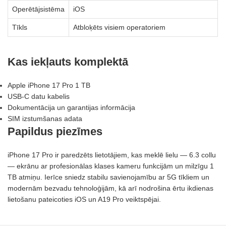
Operētājsistēma
iOS
Tīkls
Atbloķēts visiem operatoriem
Kas iekļauts komplektā
Apple iPhone 17 Pro 1 TB
USB‑C datu kabelis
Dokumentācija un garantijas informācija
SIM izstumšanas adata
Papildus piezīmes
iPhone 17 Pro ir paredzēts lietotājiem, kas meklē lielu — 6.3 collu
— ekrānu ar profesionālas klases kameru funkcijām un milzīgu 1
TB atmiņu. Ierīce sniedz stabilu savienojamību ar 5G tīkliem un
modernām bezvadu tehnoloģijām, kā arī nodrošina ērtu ikdienas
lietošanu pateicoties iOS un A19 Pro veiktspējai.