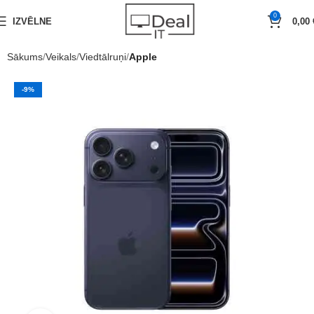
0
IZVĒLNE
0,00
Sākums
Veikals
Viedtālruņi
Apple
-9%