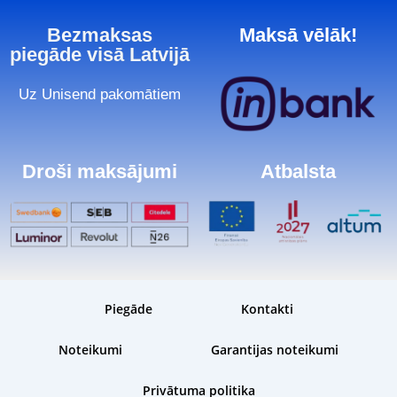
Bezmaksas
Maksā vēlāk!
piegāde visā Latvijā
Uz Unisend pakomātiem
Droši maksājumi
Atbalsta
Piegāde
Kontakti
Noteikumi
Garantijas noteikumi
Privātuma politika