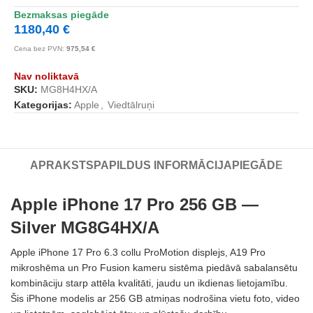
Bezmaksas piegāde
1180,40
€
Cena bez PVN:
975,54
€
Nav noliktavā
SKU:
MG8H4HX/A
Kategorijas:
Apple
,
Viedtālruņi
APRAKSTS
PAPILDUS INFORMĀCIJA
PIEGĀDE
Apple iPhone 17 Pro 256 GB —
Silver MG8G4HX/A
Apple iPhone 17 Pro 6.3 collu ProMotion displejs, A19 Pro
mikroshēma un Pro Fusion kameru sistēma piedāvā sabalansētu
kombināciju starp attēla kvalitāti, jaudu un ikdienas lietojamību.
Šis iPhone modelis ar 256 GB atmiņas nodrošina vietu foto, video