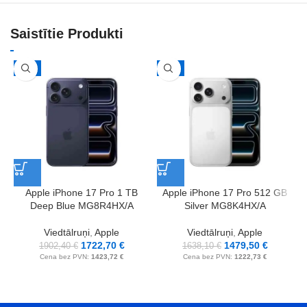
Saistītie Produkti
-9%
-10%
Apple iPhone 17 Pro 1 TB
Apple iPhone 17 Pro 512 GB
Deep Blue MG8R4HX/A
Silver MG8K4HX/A
Viedtālruņi
,
Apple
Viedtālruņi
,
Apple
1722,70
€
1479,50
€
1902,40
€
1638,10
€
Cena bez PVN:
1423,72
€
Cena bez PVN:
1222,73
€