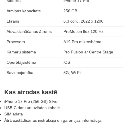
Modelis
iPhone 17 Pro
Atmiņas kapacitāte
256 GB
Ekrāns
6.3 collu, 2622 x 1206
Atsvaidzināšanas ātrums
ProMotion līdz 120 Hz
Procesors
A19 Pro mikroshēma
Kameru sistēma
Pro Fusion ar Centre Stage
Operētājsistēma
iOS
Savienojamība
5G, Wi‑Fi
Kas atrodas kastē
iPhone 17 Pro (256 GB) Silver
USB‑C datu un uzlādes kabelis
SIM adata
Ātrā uzstādīšanas instrukcija un garantijas informācija