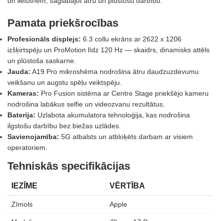
un lietotnēm, saglabājot ātru un plūstošu darbību.
Pamata priekšrocības
Profesionāls displejs:
6.3 collu ekrāns ar 2622 x 1206
izšķirtspēju un ProMotion līdz 120 Hz — skaidrs, dinamisks attēls
un plūstoša saskarne.
Jauda:
A19 Pro mikroshēma nodrošina ātru daudzuzdevumu
veikšanu un augstu spēļu veiktspēju.
Kameras:
Pro Fusion sistēma ar Centre Stage priekšējo kameru
nodrošina labākus selfie un videozvanu rezultātus.
Baterija:
Uzlabota akumulatora tehnoloģija, kas nodrošina
ilgstošu darbību bez biežas uzlādes.
Savienojamība:
5G atbalsts un atbloķēts darbam ar visiem
operatoriem.
Tehniskās specifikācijas
IEZĪME
VĒRTĪBA
Zīmols
Apple