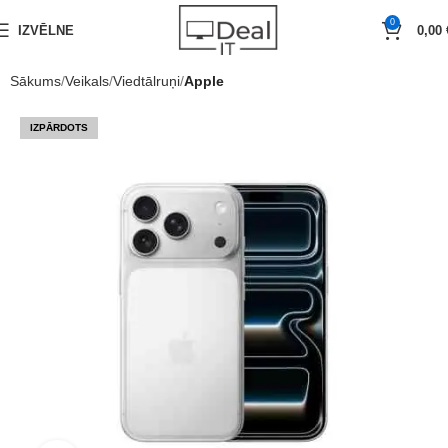
0
IZVĒLNE
0,00
Sākums
Veikals
Viedtālruņi
Apple
IZPĀRDOTS