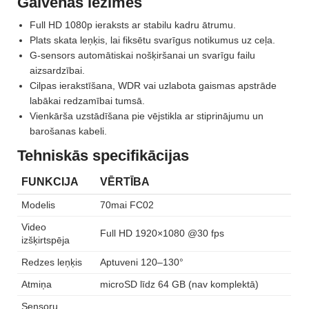
Galvenās iezīmes
Full HD 1080p ieraksts ar stabilu kadru ātrumu.
Plats skata leņķis, lai fiksētu svarīgus notikumus uz ceļa.
G-sensors automātiskai nošķiršanai un svarīgu failu
aizsardzībai.
Cilpas ierakstīšana, WDR vai uzlabota gaismas apstrāde
labākai redzamībai tumsā.
Vienkārša uzstādīšana pie vējstikla ar stiprinājumu un
barošanas kabeli.
Tehniskās specifikācijas
FUNKCIJA
VĒRTĪBA
Modelis
70mai FC02
Video
Full HD 1920×1080 @30 fps
izšķirtspēja
Redzes leņķis
Aptuveni 120–130°
Atmiņa
microSD līdz 64 GB (nav komplektā)
Sensoru