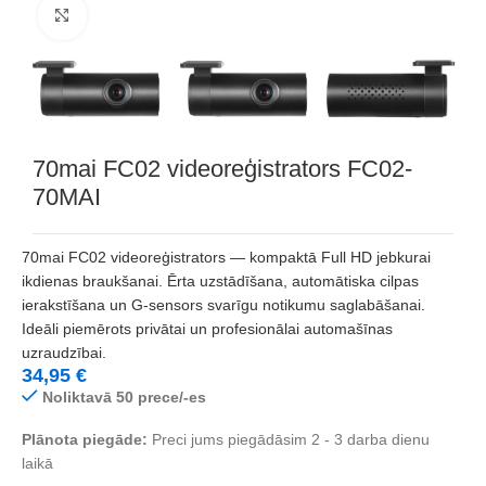
Noklikšķiniet, lai palielinātu
70mai FC02 videoreģistrators FC02-
70MAI
70mai FC02 videoreģistrators — kompaktā Full HD jebkurai
ikdienas braukšanai. Ērta uzstādīšana, automātiska cilpas
ierakstīšana un G-sensors svarīgu notikumu saglabāšanai.
Ideāli piemērots privātai un profesionālai automašīnas
uzraudzībai.
34,95
€
Noliktavā 50 prece/-es
Plānota piegāde:
Preci jums piegādāsim 2 - 3 darba dienu
laikā