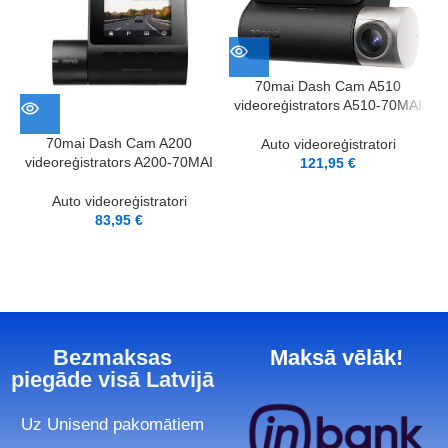
70mai Dash Cam A510
videoreģistrators A510-70MAI
70mai Dash Cam A200
Auto videoreģistratori
videoreģistrators A200-70MAI
121,95
€
Auto videoreģistratori
83,95
€
Bezmaksas
Maksā vēlāk!
piegāde visā Latvijā
Uz Unisend pakomātiem