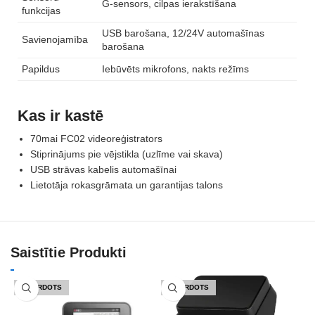
G-sensors, cilpas ierakstīšana
funkcijas
USB barošana, 12/24V automašīnas
Savienojamība
barošana
Papildus
Iebūvēts mikrofons, nakts režīms
Kas ir kastē
70mai FC02 videoreģistrators
Stiprinājums pie vējstikla (uzlīme vai skava)
USB strāvas kabelis automašīnai
Lietotāja rokasgrāmata un garantijas talons
Saistītie Produkti
IZPĀRDOTS
IZPĀRDOTS