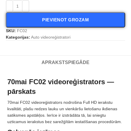
PIEVIENOT GROZAM
SKU:
FC02
Kategorijas:
Auto videoreģistratori
APRAKSTS
PIEGĀDE
70mai FC02 videoreģistrators —
pārskats
70mai FC02 videoreģistrators nodrošina Full HD ierakstu
kvalitāti, plašu redzes lauku un vienkāršu lietošanu ikdienas
satiksmes apstākļos. Ierīce ir izstrādāta tā, lai sniegtu
uzticamus ierakstus bez sarežģītām iestatīšanas procedūrām.