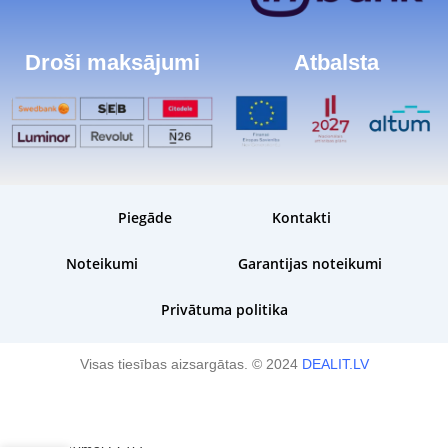
Droši maksājumi
Atbalsta
Piegāde
Kontakti
Noteikumi
Garantijas noteikumi
Privātuma politika
Visas tiesības aizsargātas. © 2024
DEALIT.LV
Plānota piegāde
- 3 darba dienu l