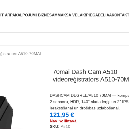
S
IT ĀRPAKALPOJUMI BIZNESAM
MAKSĀ VĒLĀK!
PIEGĀDE
LIAA
KONTAKT
ģistrators A510-70MAI
70mai Dash Cam A510
videoreģistrators A510-70
DASHCAM DEGREE/A510 70MAI — kompakt
2 sensoru, HDR, 140° skata leņķi un 2″ IPS
ierakstīšanai un drošības uzlabošanai.
121,95
€
Nav noliktavā
SKU:
A510