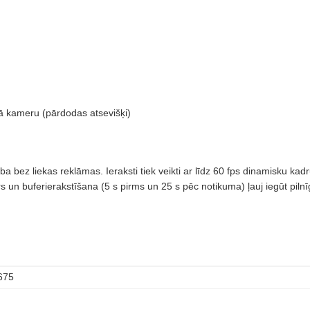
 kameru (pārdodas atsevišķi)
a bez liekas reklāmas. Ieraksti tiek veikti ar līdz 60 fps dinamisku ka
un buferierakstīšana (5 s pirms un 25 s pēc notikuma) ļauj iegūt pilnī
675