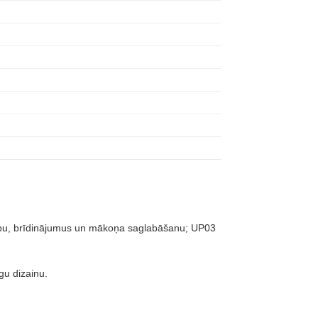
zību, brīdinājumus un mākoņa saglabāšanu; UP03
gu dizainu.