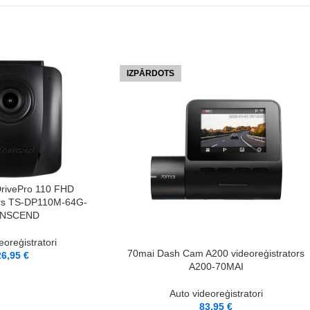
IZPĀRDOTS
rivePro 110 FHD
ors TS-DP110M-64G-
NSCEND
eoreģistratori
LASĪT VAIRĀK
70mai Dash Cam A200 videoreģistrators
26,95
€
A200-70MAI
Auto videoreģistratori
83,95
€