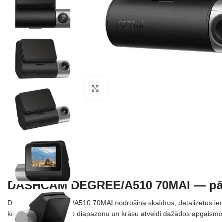
Noklikšķiniet, lai palielinātu
DASHCAM DEGREE/A510 70MAI — pā
DASHCAM DEGREE/A510 70MAI nodrošina skaidrus, detalizētus ierak
kas uzlabo dinamisko diapazonu un krāsu atveidi dažādos apgaismo