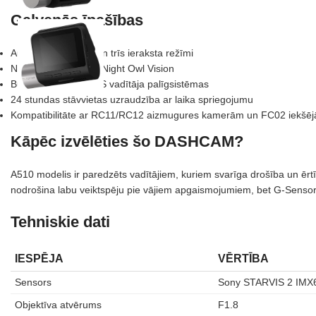
Galvenās īpašības
Augsta izšķirtspēja un trīs ieraksta režīmi
Nakts uzlabojumi ar Night Owl Vision
Built-in GPS un ADAS vadītāja palīgsistēmas
24 stundas stāvvietas uzraudzība ar laika spriegojumu
Kompatibilitāte ar RC11/RC12 aizmugures kamerām un FC02 iekšējā
Kāpēc izvēlēties šo DASHCAM?
A510 modelis ir paredzēts vadītājiem, kuriem svarīga drošība un ērtīb
nodrošina labu veiktspēju pie vājiem apgaismojumiem, bet G‑Sensors 
Tehniskie dati
IESPĒJA
VĒRTĪBA
Sensors
Sony STARVIS 2 IMX
Objektīva atvērums
F1.8