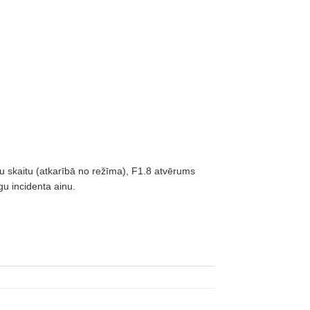
dru skaitu (atkarībā no režīma), F1.8 atvērums
gu incidenta ainu.