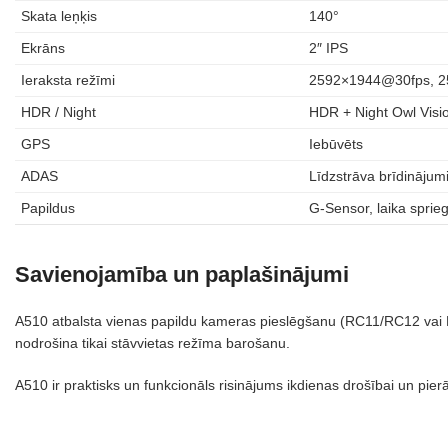
Skata leņķis
140°
Ekrāns
2″ IPS
Ieraksta režīmi
2592×1944@30fps, 
HDR / Night
HDR + Night Owl Visi
GPS
Iebūvēts
ADAS
Līdzstrāva brīdinājumi
Papildus
G-Sensor, laika sprie
Savienojamība un paplašinājumi
A510 atbalsta vienas papildu kameras pieslēgšanu (RC11/RC12 vai F
nodrošina tikai stāvvietas režīma barošanu.
A510 ir praktisks un funkcionāls risinājums ikdienas drošībai un pie