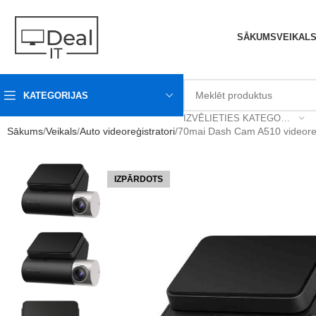
SĀKUMS
VEIKAL
KATEGORIJAS
IZVĒLIETIES KATEGORIJU
Sākums
Veikals
Auto videoreģistratori
70mai Dash Cam A510 videore
IZPĀRDOTS