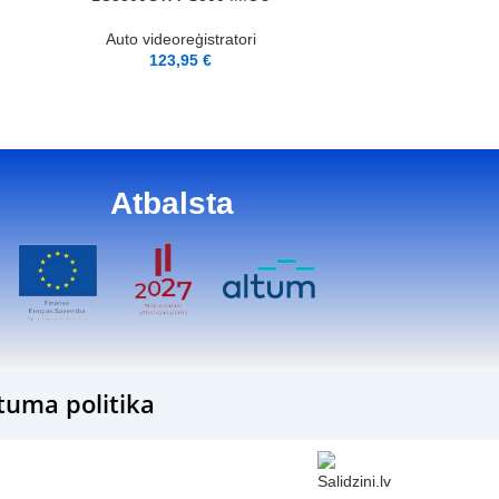
Auto videoreģistratori
123,95
€
Atbalsta
tuma politika