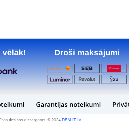
 vēlāk!
Droši maksājumi
teikumi
Garantijas noteikumi
Privā
isas tiesības aizsargātas. © 2024
DEALIT.LV