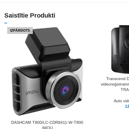
Saistītie Produkti
IZPĀRDOTS
PIEVIENOT GROZAM
Transcend D
videoreģistrat
TRA
Auto vid
1
LASĪT VAIRĀK
DASHCAM T800/LC-CDR8411-W-T800
IMOU