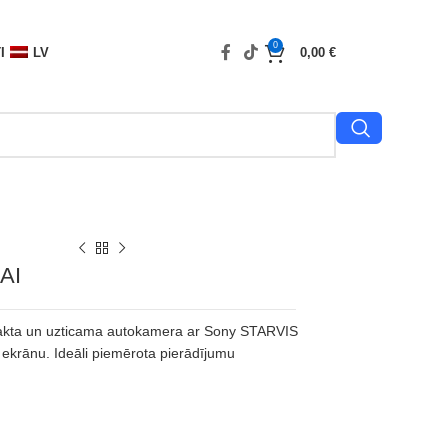
0
I
LV
0,00
€
MAI
a un uzticama autokamera ar Sony STARVIS
 ekrānu. Ideāli piemērota pierādījumu