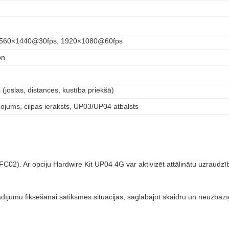
2560×1440@30fps, 1920×1080@60fps
on
 (joslas, distances, kustība priekšā)
gojums, cilpas ieraksts, UP03/UP04 atbalsts
C02). Ar opciju Hardwire Kit UP04 4G var aktivizēt attālinātu uzraud
rādījumu fiksēšanai satiksmes situācijās, saglabājot skaidru un neuzbāzī