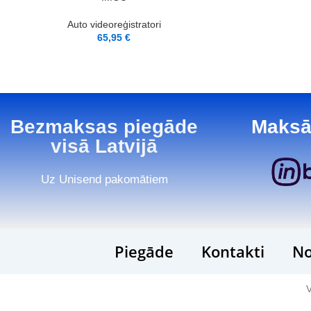
Auto videoreģistratori
65,95
€
Bezmaksas piegāde
Maksā
visā Latvijā
Uz Unisend pakomātiem
Piegāde
Kontakti
No
V