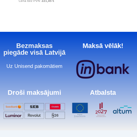
Cena bez PVN:
221,45
€
Bezmaksas
Maksā vēlāk!
piegāde visā Latvijā
Uz Unisend pakomātiem
Droši maksājumi
Atbalsta