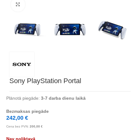
Noklikšķiniet, lai palielinātu
Sony PlayStation Portal
Plānotā piegāde:
3-7 darba dienu laikā
Bezmaksas piegāde
242,00
€
Cena bez PVN:
200,00
€
Nav noliktavā