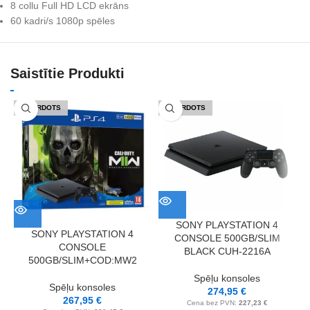
8 collu Full HD LCD ekrāns
60 kadri/s 1080p spēles
Saistītie Produkti
IZPĀRDOTS
IZPĀRDOTS
SONY PLAYSTATION 4
SONY PLAYSTATION 4
CONSOLE 500GB/SLIM
CONSOLE
BLACK CUH-2216A
500GB/SLIM+COD:MW2
Spēļu konsoles
Spēļu konsoles
274,95
€
267,95
€
Cena bez PVN:
227,23
€