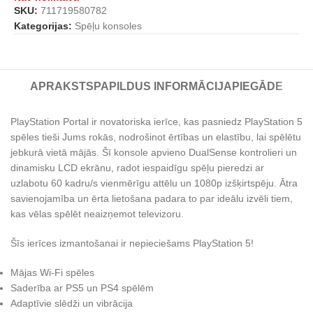
SKU:
711719580782
Kategorijas:
Spēļu konsoles
APRAKSTS
PAPILDUS INFORMĀCIJA
PIEGĀDE
PlayStation Portal ir novatoriska ierīce, kas pasniedz PlayStation 5
spēles tieši Jums rokās, nodrošinot ērtības un elastību, lai spēlētu
jebkurā vietā mājās. Šī konsole apvieno DualSense kontrolieri un
dinamisku LCD ekrānu, radot iespaidīgu spēļu pieredzi ar
uzlabotu 60 kadru/s vienmērīgu attēlu un 1080p izšķirtspēju. Ātra
savienojamība un ērta lietošana padara to par ideālu izvēli tiem,
kas vēlas spēlēt neaizņemot televizoru.
Šīs ierīces izmantošanai ir nepieciešams PlayStation 5!
Mājas Wi-Fi spēles
Saderība ar PS5 un PS4 spēlēm
Adaptīvie slēdži un vibrācija