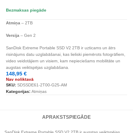
Bezmaksas piegāde
Atmiņa
– 2TB
Versija
– Gen 2
SanDisk Extreme Portable SSD V2 2TB ir uzticams un ātrs
risinājums datu uzglabāšanai, kas lieliski piemērots fotogrāfiem,
video veidotājiem un visiem, kam nepieciešams mobilitāte un
augstas veiktspējas uzglabāšana.
148,95
€
Nav noliktavā
SKU:
‎SDSSDE61-2T00-G25-AM
Kategorijas:
Atmiņas
APRAKSTS
PIEGĀDE
SanDisk Extreme Portable SSD V2 2TB ir augstas veiktspējas