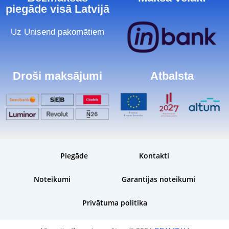
piegāde visā Latvijā
Uz Unisend pakomātiem
Droši maksājumi
Atbalsta
Piegāde
Kontakti
Noteikumi
Garantijas noteikumi
Privātuma politika