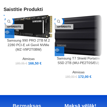
Saistītie Produkti
-12%
-9%
IZPĀRDOTS
IZPĀRDOTS
Samsung 990 PRO 2TB M.2
2280 PCI-E x4 Gen4 NVMe
(MZ-V9P2T0BW)
Samsung T7 Shield Portable
Atmiņas
SSD 2TB (MU-PE2T0S/EU)
166,50
€
189,95
€
Atmiņas
172,00
€
189,00
€
Bezmaksas
Maksā vēlāk!