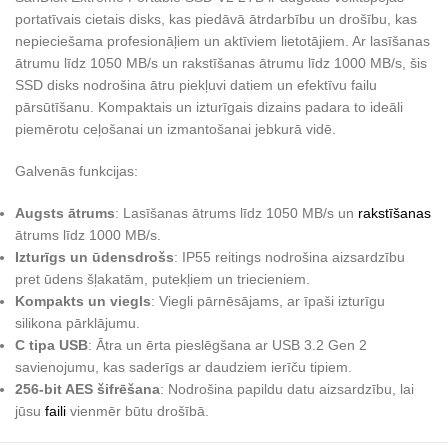
portatīvais cietais disks, kas piedāvā ātrdarbību un drošību, kas
nepieciešama profesionāļiem un aktīviem lietotājiem. Ar lasīšanas
ātrumu līdz 1050 MB/s un rakstīšanas ātrumu līdz 1000 MB/s, šis
SSD disks nodrošina ātru piekļuvi datiem un efektīvu failu
pārsūtīšanu. Kompaktais un izturīgais dizains padara to ideāli
piemērotu ceļošanai un izmantošanai jebkurā vidē.
Galvenās funkcijas:
Augsts ātrums
: Lasīšanas ātrums līdz 1050 MB/s un
rakstīšanas
ātrums līdz 1000 MB/s.
Izturīgs un ūdensdrošs
: IP55 reitings nodrošina aizsardzību
pret ūdens šļakatām, putekļiem un triecieniem.
Kompakts un viegls
: Viegli pārnēsājams, ar īpaši izturīgu
silikona pārklājumu.
C tipa USB
: Ātra un ērta pieslēgšana ar USB 3.2 Gen 2
savienojumu, kas saderīgs ar daudziem ierīču tipiem.
256-bit AES šifrēšana
: Nodrošina papildu datu aizsardzību, lai
jūsu
faili
vienmēr būtu drošībā.