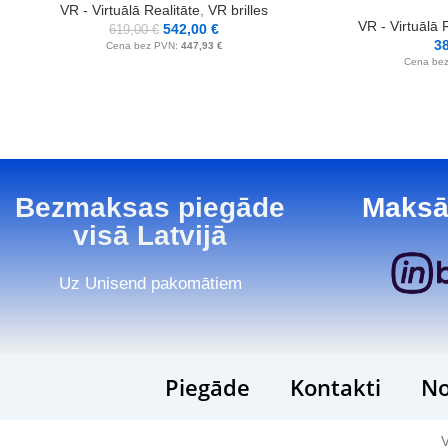
VR - Virtuālā Realitāte
,
VR brilles
VR - Virtuālā 
542,00
€
619,00
€
3
Cena bez PVN:
447,93
€
Cena be
Bezmaksas piegāde
Maksā
visā Latvijā
Uz Unisend pakomātiem
Piegāde
Kontakti
No
V