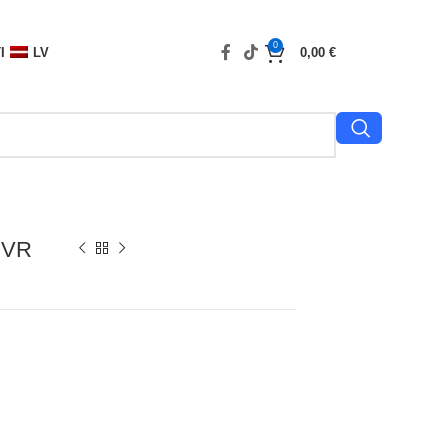
0
I
LV
0,00
€
n VR