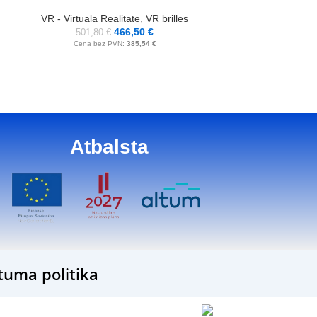
VR - Virtuālā Realitāte
,
VR brilles
VR - Virtuālā R
466,50
€
501,80
€
655,70
Cena bez PVN:
385,54
€
Cena bez
Atbalsta
tuma politika