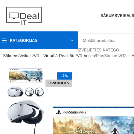
SĀKUMS
VEIKAL
KATEGORIJAS
IZVĒLIETIES KATEGORIJU
Sākums
Veikals
VR - Virtuālā Realitāte
VR brilles
PlayStation VR2 + H
-7%
IZPĀRDOTS