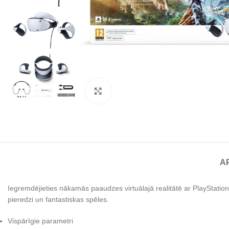
Noklikšķiniet, lai palielinātu
A
Iegremdējieties nākamās paaudzes virtuālajā realitātē ar PlayStatio
pieredzi un fantastiskas spēles.
Vispārīgie parametri