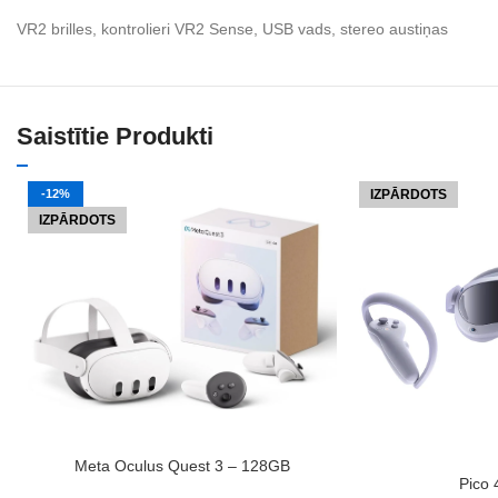
VR2 brilles, kontrolieri VR2 Sense, USB vads, stereo austiņas
Saistītie Produkti
-12%
IZPĀRDOTS
IZPĀRDOTS
LASĪT VAIRĀK
Meta Oculus Quest 3 – 128GB
LASĪT VAIRĀK
Pico 