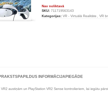
Nav noliktavā
SKU:
711719563143
Kategorijas:
VR - Virtuālā Realitāte
,
VR bri
PRAKSTS
PAPILDUS INFORMĀCIJA
PIEGĀDE
n VR2 austiņām un PlayStation VR2 Sense kontrolieriem, lai iegūtu pārs