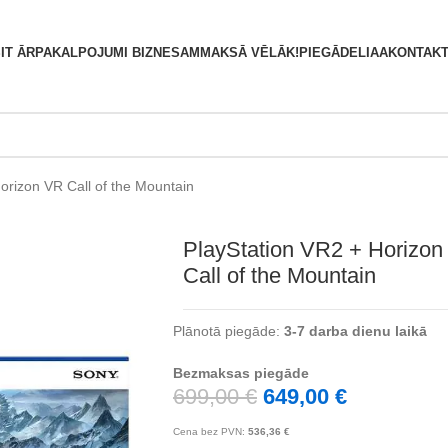
S
IT ĀRPAKALPOJUMI BIZNESAM
MAKSĀ VĒLĀK!
PIEGĀDE
LIAA
KONTAKT
orizon VR Call of the Mountain
PlayStation VR2 + Horizo
Call of the Mountain
Plānotā piegāde:
3-7 darba dienu laikā
Bezmaksas piegāde
699,00
€
649,00
€
Cena bez PVN:
536,36
€