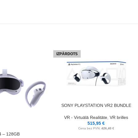
IZPĀRDOTS
LASĪT VAIRĀK
SONY PLAYSTATION VR2 BUNDLE
VR - Virtuālā Realitāte
,
VR brilles
515,95
€
Cena bez PVN:
426,40
€
4 – 128GB