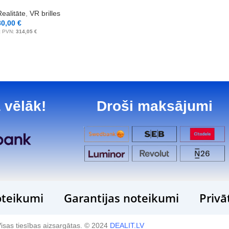
Realitāte
,
VR brilles
80,00
€
z PVN:
314,05
€
 vēlāk!
Droši maksājumi
teikumi
Garantijas noteikumi
Privā
isas tiesības aizsargātas. © 2024
DEALIT.LV