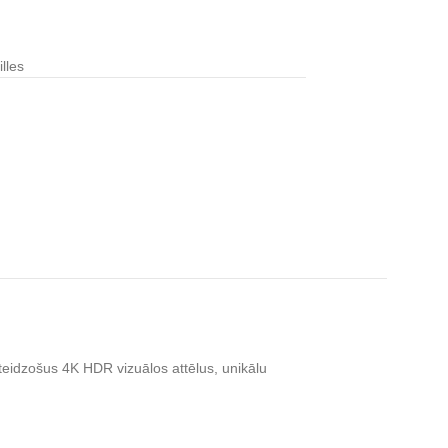
lles
teidzošus 4K HDR vizuālos attēlus, unikālu