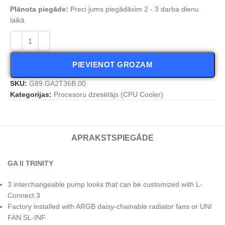
Plānota piegāde:
Preci jums piegādāsim 2 - 3 darba dienu
laikā
PIEVIENOT GROZAM
SKU:
G89.GA2T36B.00
Kategorijas:
Procesoru dzesētājs (CPU Cooler)
APRAKSTS
PIEGĀDE
GA II TRINITY
3 interchangeable pump looks that can be customized with L-
Connect 3
Factory installed with ARGB daisy-chainable radiator fans or UNI
FAN SL-INF