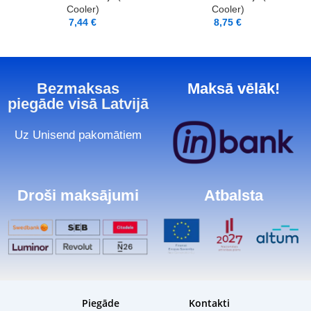
Cooler)
Cooler)
7,44
€
8,75
€
Bezmaksas
Maksā vēlāk!
piegāde visā Latvijā
Uz Unisend pakomātiem
Droši maksājumi
Atbalsta
Piegāde
Kontakti