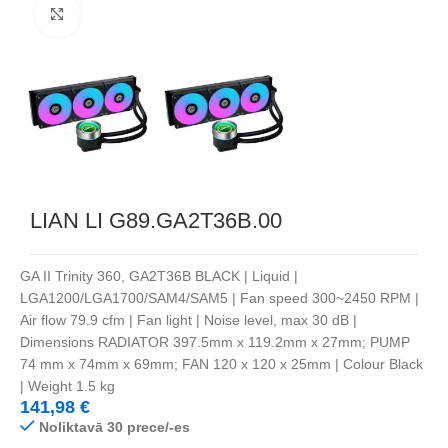
Noklikšķiniet, lai palielinātu
LIAN LI G89.GA2T36B.00
GA II Trinity 360, GA2T36B BLACK | Liquid |
LGA1200/LGA1700/SAM4/SAM5 | Fan speed 300~2450 RPM |
Air flow 79.9 cfm | Fan light | Noise level, max 30 dB |
Dimensions RADIATOR 397.5mm x 119.2mm x 27mm; PUMP
74 mm x 74mm x 69mm; FAN 120 x 120 x 25mm | Colour Black
| Weight 1.5 kg
141,98
€
Noliktavā 30 prece/-es