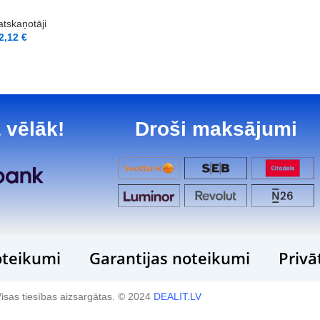
tskaņotāji
2,12
€
 vēlāk!
Droši maksājumi
teikumi
Garantijas noteikumi
Privā
isas tiesības aizsargātas. © 2024
DEALIT.LV