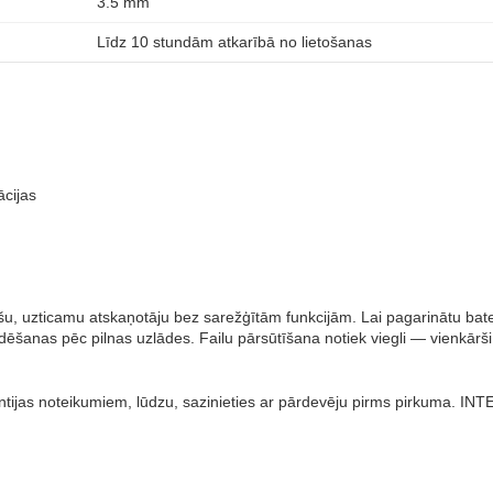
3.5 mm
Līdz 10 stundām atkarībā no lietošanas
ācijas
, uzticamu atskaņotāju bez sarežģītām funkcijām. Lai pagarinātu bater
dēšanas pēc pilnas uzlādes. Failu pārsūtīšana notiek viegli — vienkārši
arantijas noteikumiem, lūdzu, sazinieties ar pārdevēju pirms pirkuma.