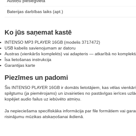
Austiņu pieslēgvieta
Baterijas darbības laiks (apt.)
Ko jūs saņemat kastē
INTENSO MP3 PLAYER 16GB (modelis 3717472)
USB kabelis savienojumam ar datoru
Austras (vienkāršs komplekts) vai adapteris — atkarībā no komplekt
Īsa lietošanas instrukcija
Garantijas karte
Piezīmes un padomi
Šis INTENSO PLAYER 16GB ir domāts lietotājiem, kas vēlas vienkāršu
spilgtumu (ja piemērojams) un izvairieties no pastāvīgas ierīces uzlā
kopējiet audio failus uz iebūvēto atmiņu.
Ja nepieciešama specifiskāka informācija par file formātiem vai g
risinājumu mūzikas atskaņošanai ikdienā.