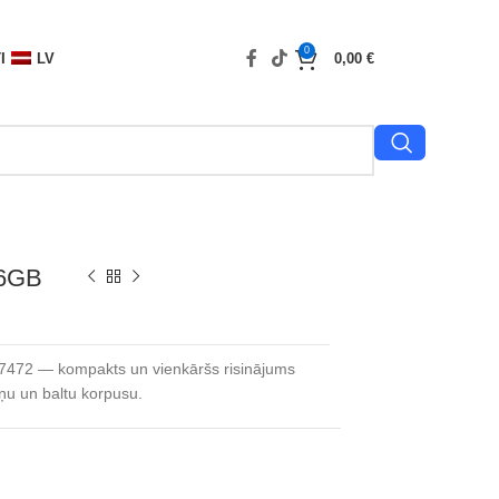
0
I
LV
0,00
€
6GB
2 — kompakts un vienkāršs risinājums
ņu un baltu korpusu.