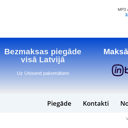
MP3 a
3
Bezmaksas piegāde
Maksā
visā Latvijā
Uz Unisend pakomātiem
Piegāde
Kontakti
No
V