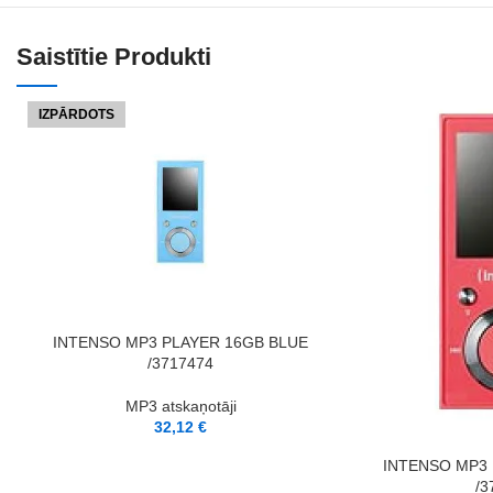
Saistītie Produkti
IZPĀRDOTS
LASĪT VAIRĀK
INTENSO MP3 PLAYER 16GB BLUE
/3717474
MP3 atskaņotāji
32,12
€
PIEVIENOT GROZAM
INTENSO MP3 
/3