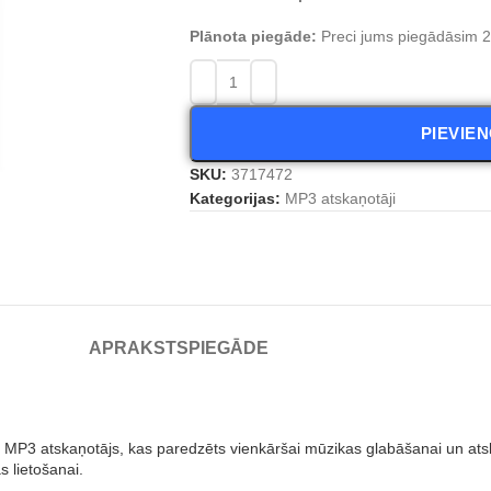
Plānota piegāde:
Preci jums piegādāsim 2 
PIEVIE
SKU:
3717472
Kategorijas:
MP3 atskaņotāji
APRAKSTS
PIEGĀDE
P3 atskaņotājs, kas paredzēts vienkāršai mūzikas glabāšanai un atsk
s lietošanai.