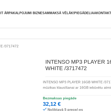
S
IT ĀRPAKALPOJUMI BIZNESAM
MAKSĀ VĒLĀK!
PIEGĀDE
LIAA
KONTAKT
E /3717472
INTENSO MP3 PLAYER 1
WHITE /3717472
INTENSO MP3 PLAYER 16GB WHITE /371747
mūzikas klausīšanai ar 16GB iebūvētu atmi
Bezmaksas piegāde
32,12
€
Noliktavā 5 prece/-es