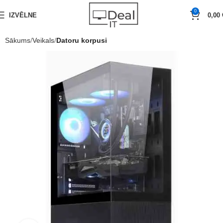
0
IZVĒLNE
0,00
Sākums
Veikals
Datoru korpusi