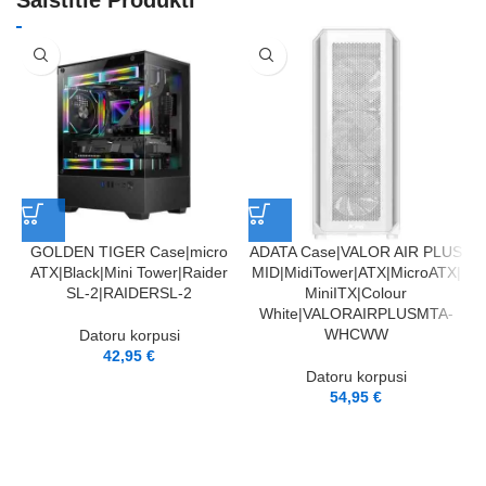
GOLDEN TIGER Case|micro
ADATA Case|VALOR AIR PLUS
ATX|Black|Mini Tower|Raider
MID|MidiTower|ATX|MicroATX|
SL-2|RAIDERSL-2
MiniITX|Colour
White|VALORAIRPLUSMTA-
WHCWW
Datoru korpusi
M
42,95
€
Datoru korpusi
54,95
€