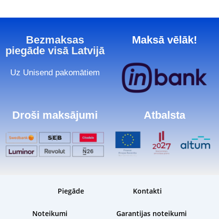
Bezmaksas
Maksā vēlāk!
piegāde visā Latvijā
Uz Unisend pakomātiem
Droši maksājumi
Atbalsta
Piegāde
Kontakti
Noteikumi
Garantijas noteikumi