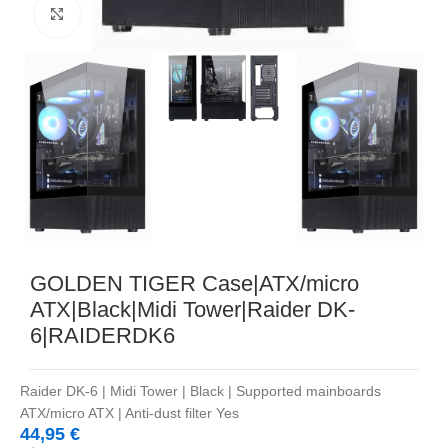
Noklikšķiniet, lai palielinātu
GOLDEN TIGER Case|ATX/micro
ATX|Black|Midi Tower|Raider DK-
6|RAIDERDK6
Raider DK-6 | Midi Tower | Black | Supported mainboards
ATX/micro ATX | Anti-dust filter Yes
44,95
€