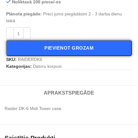
Noliktavā 100 prece/-es
Plānota piegāde:
Preci jums piegādāsim 2 - 3 darba dienu
laikā
PIEVIENOT GROZAM
SKU:
RAIDERDK6
Kategorijas:
Datoru korpusi
APRAKSTS
PIEGĀDE
Raider DK-6 Midi Tower case.
Saistītie Produkti