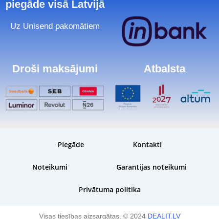
piegāde visā Latvijā
Uz Unisend pakomātiem
Droši maksājumi
Atbalsta
Piegāde
Kontakti
Noteikumi
Garantijas noteikumi
Privātuma politika
Visas tiesības aizsargātas. © 2024
DEALIT.LV