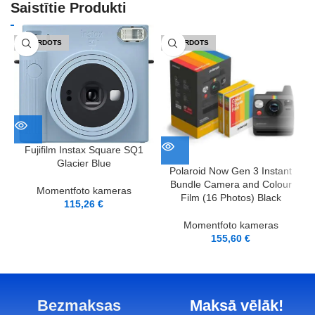
Saistītie Produkti
IZPĀRDOTS
IZPĀRDOTS
Fujifilm Instax Square SQ1
Glacier Blue
Polaroid Now Gen 3 Instant
Bundle Camera and Colour
Momentfoto kameras
Film (16 Photos) Black
115,26
€
Momentfoto kameras
155,60
€
Bezmaksas
Maksā vēlāk!