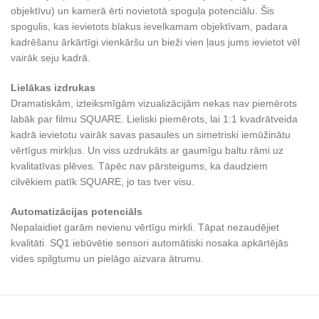
objektīvu) un kamerā ērti novietotā spoguļa potenciālu. Šis
spogulis, kas ievietots blakus ievelkamam objektīvam, padara
kadrēšanu ārkārtīgi vienkāršu un bieži vien ļaus jums ievietot vēl
vairāk seju kadrā.
Lielākas izdrukas
Dramatiskām, izteiksmīgām vizualizācijām nekas nav piemērots
labāk par filmu SQUARE. Lieliski piemērots, lai 1:1 kvadrātveida
kadrā ievietotu vairāk savas pasaules un simetriski iemūžinātu
vērtīgus mirkļus. Un viss uzdrukāts ar gaumīgu baltu rāmi uz
kvalitatīvas plēves. Tāpēc nav pārsteigums, ka daudziem
cilvēkiem patīk SQUARE, jo tas tver visu.
Automatizācijas potenciāls
Nepalaidiet garām nevienu vērtīgu mirkli. Tāpat nezaudējiet
kvalitāti. SQ1 iebūvētie sensori automātiski nosaka apkārtējās
vides spilgtumu un pielāgo aizvara ātrumu.