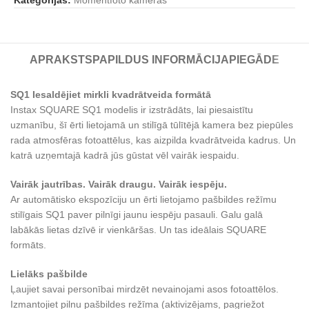
APRAKSTS
PAPILDUS INFORMĀCIJA
PIEGĀDE
SQ1 Iesaldējiet mirkli kvadrātveida formātā
Instax SQUARE SQ1 modelis ir izstrādāts, lai piesaistītu
uzmanību, šī ērti lietojamā un stilīgā tūlītējā kamera bez piepūles
rada atmosfēras fotoattēlus, kas aizpilda kvadrātveida kadrus. Un
katrā uzņemtajā kadrā jūs gūstat vēl vairāk iespaidu.
Vairāk jautrības.
Vairāk draugu.
Vairāk iespēju.
Ar automātisko ekspozīciju un ērti lietojamo pašbildes režīmu
stilīgais SQ1 paver pilnīgi jaunu iespēju pasauli. Galu galā
labākās lietas dzīvē ir vienkāršas. Un tas ideālais SQUARE
formāts.
Lielāks pašbilde
Ļaujiet savai personībai mirdzēt nevainojami asos fotoattēlos.
Izmantojiet pilnu pašbildes režīma (aktivizējams, pagriežot