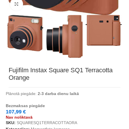
Noklikšķiniet, lai palielinātu
Fujifilm Instax Square SQ1 Terracotta
Orange
Plānotā piegāde:
2-3 darba dienu laikā
Bezmaksas piegāde
107,99
€
Nav noliktavā
SKU:
SQUARESQ1TERRACOTTAORA
Kategorijas:
Momentfoto kameras