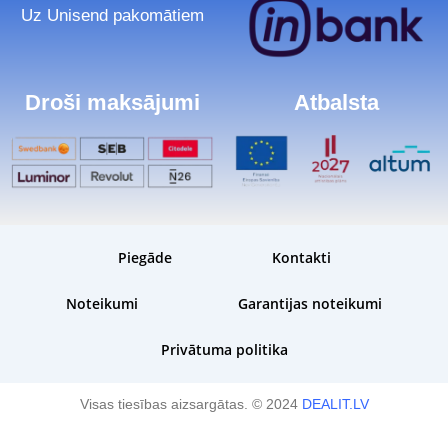
Uz Unisend pakomātiem
Droši maksājumi
Atbalsta
Piegāde
Kontakti
Noteikumi
Garantijas noteikumi
Privātuma politika
Visas tiesības aizsargātas. © 2024
DEALIT.LV
Plānota piegāde:
Pre