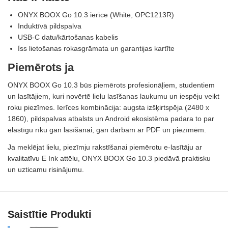
ONYX BOOX Go 10.3 ierīce (White, OPC1213R)
Induktīvā pildspalva
USB-C datu/kārtošanas kabelis
Īss lietošanas rokasgrāmata un garantijas kartīte
Piemērots ja
ONYX BOOX Go 10.3 būs piemērots profesionāļiem, studentiem
un lasītājiem, kuri novērtē lielu lasīšanas laukumu un iespēju veikt
roku piezīmes. Ierīces kombinācija: augsta izšķirtspēja (2480 x
1860), pildspalvas atbalsts un Android ekosistēma padara to par
elastīgu rīku gan lasīšanai, gan darbam ar PDF un piezīmēm.
Ja meklējat lielu, piezīmju rakstīšanai piemērotu e-lasītāju ar
kvalitatīvu E Ink attēlu, ONYX BOOX Go 10.3 piedāvā praktisku
un uzticamu risinājumu.
Saistītie Produkti