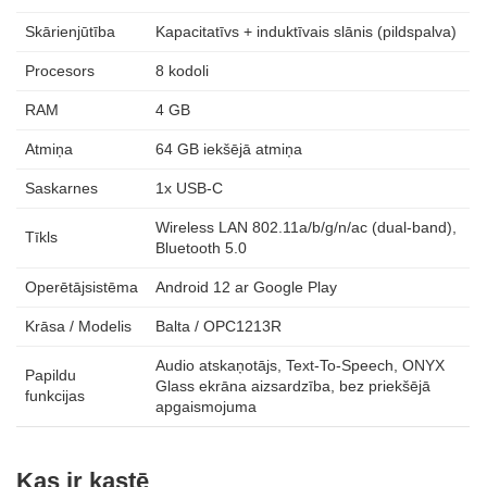
Skārienjūtība
Kapacitatīvs + induktīvais slānis (pildspalva)
Procesors
8 kodoli
RAM
4 GB
Atmiņa
64 GB iekšējā atmiņa
Saskarnes
1x USB-C
Wireless LAN 802.11a/b/g/n/ac (dual-band),
Tīkls
Bluetooth 5.0
Operētājsistēma
Android 12 ar Google Play
Krāsa / Modelis
Balta / OPC1213R
Audio atskaņotājs, Text-To-Speech, ONYX
Papildu
Glass ekrāna aizsardzība, bez priekšējā
funkcijas
apgaismojuma
Kas ir kastē