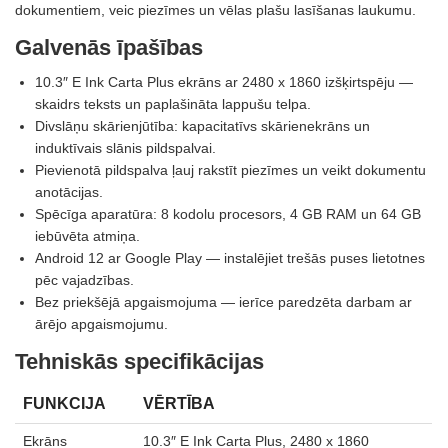
dokumentiem, veic piezīmes un vēlas plašu lasīšanas laukumu.
Galvenās īpašības
10.3″ E Ink Carta Plus ekrāns ar 2480 x 1860 izšķirtspēju —
skaidrs teksts un paplašināta lappušu telpa.
Divslāņu skārienjūtība: kapacitatīvs skārienekrāns un
induktīvais slānis pildspalvai.
Pievienotā pildspalva ļauj rakstīt piezīmes un veikt dokumentu
anotācijas.
Spēcīga aparatūra: 8 kodolu procesors, 4 GB RAM un 64 GB
iebūvēta atmiņa.
Android 12 ar Google Play — instalējiet trešās puses lietotnes
pēc vajadzības.
Bez priekšējā apgaismojuma — ierīce paredzēta darbam ar
ārējo apgaismojumu.
Tehniskās specifikācijas
FUNKCIJA
VĒRTĪBA
Ekrāns
10.3″ E Ink Carta Plus, 2480 x 1860