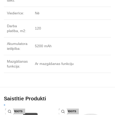
laiks:
Viedierīce:
Nē
Darba
120
platība, m2:
Akumulatora
5200 mAh
ietilpība:
Mazgāšanas
Ar mazgāšanas funkciju
funkcija:
Saistītie Produkti
IZPĀRDOTS
IZPĀRDOTS