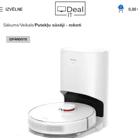
0
IZVĒLNE
0,00
Sākums
Veikals
Putekļu sūcēji - roboti
IZPĀRDOTS