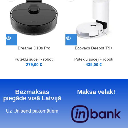
Dreame D10s Pro
Ecovacs Deebot T9+
Putekļu sūcēji - roboti
Putekļu sūcēji - roboti
279,00
€
435,00
€
Bezmaksas
Maksā vēlāk!
piegāde visā Latvijā
Uz Unisend pakomātiem