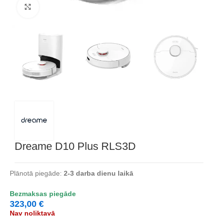
Noklikšķiniet, lai palielinātu
Dreame D10 Plus RLS3D
Plānotā piegāde:
2-3 darba dienu laikā
Bezmaksas piegāde
323,00
€
Nav noliktavā