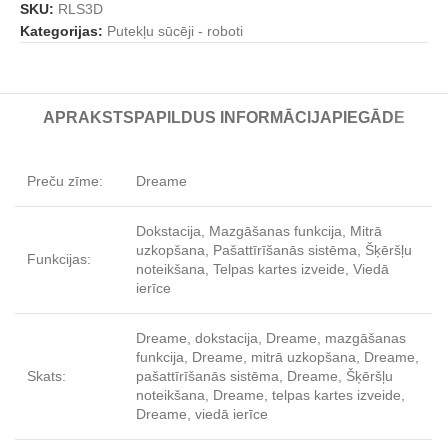
SKU:
RLS3D
Kategorijas:
Putekļu sūcēji - roboti
APRAKSTS
PAPILDUS INFORMĀCIJA
PIEGĀDE
Preču zīme:
Dreame
Dokstacija, Mazgāšanas funkcija, Mitrā
uzkopšana, Pašattīrīšanās sistēma, Šķēršļu
Funkcijas:
noteikšana, Telpas kartes izveide, Viedā
ierīce
Dreame, dokstacija, Dreame, mazgāšanas
funkcija, Dreame, mitrā uzkopšana, Dreame,
Skats:
pašattīrīšanās sistēma, Dreame, Šķēršļu
noteikšana, Dreame, telpas kartes izveide,
Dreame, viedā ierīce