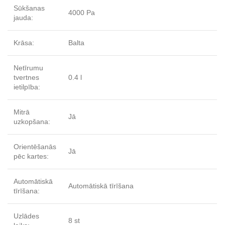
Sūkšanas
4000 Pa
jauda:
Krāsa:
Balta
Netīrumu
tvertnes
0.4 l
ietilpība:
Mitrā
Jā
uzkopšana:
Orientēšanās
Jā
pēc kartes:
Automātiskā
Automātiskā tīrīšana
tīrīšana:
Uzlādes
8 st