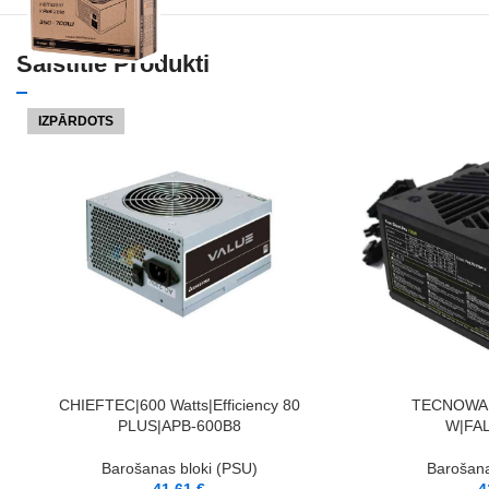
Saistītie Produkti
IZPĀRDOTS
LASĪT VAIRĀK
PIEVIENOT GROZAM
CHIEFTEC|600 Watts|Efficiency 80
TECNOWAR
PLUS|APB-600B8
W|FA
Barošanas bloki (PSU)
Barošana