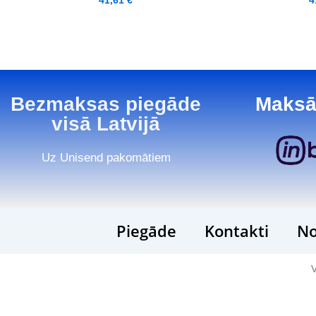
41,61
€
4
Bezmaksas piegāde
Maksā
visā Latvijā
Uz Unisend pakomātiem
Piegāde
Kontakti
No
V