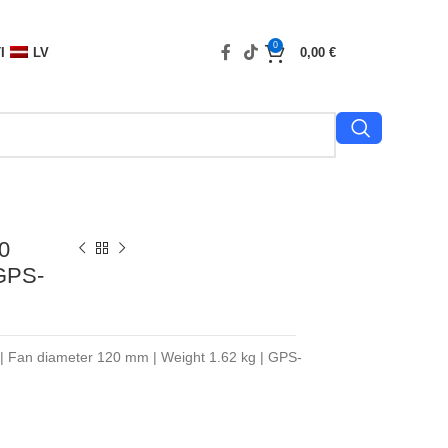
0
I
LV
0,00
€
0
|GPS-
2 | Fan diameter 120 mm | Weight 1.62 kg | GPS-