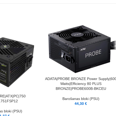
PIEVIENOT GROZAM
ADATA|PROBE BRONZE Power Supply|60
Watts|Efficiency 80 PLUS
BRONZE|PROBE600B-BKCEU
E|ATX|PC|750
Barošanas bloki (PSU)
L751FSP12
44,30
€
s bloki (PSU)