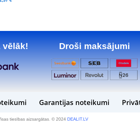
1,37
€
 vēlāk!
Droši maksājumi
teikumi
Garantijas noteikumi
Privā
isas tiesības aizsargātas. © 2024
DEALIT.LV