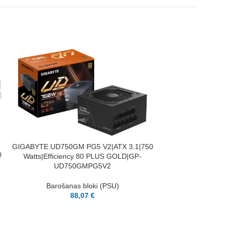
PIEVIENOT GROZAM
GIGABYTE UD750GM PG5 V2|ATX 3.1|750
0
Watts|Efficiency 80 PLUS GOLD|GP-
UD750GMPG5V2
Barošanas bloki (PSU)
PIEVIENOT GROZAM
ADATA CORE R
88,07
€
Watts|Effi
GOLD|COREREAC