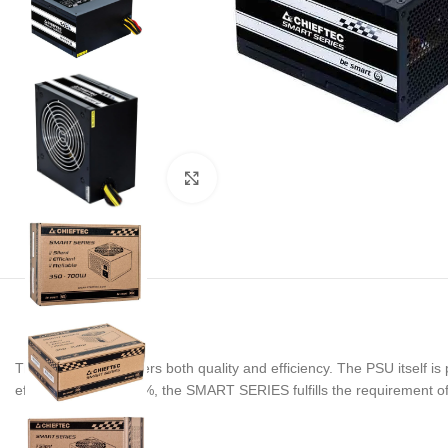
Noklikšķiniet, lai palielinātu
The smart series offers both quality and efficiency. The PSU itself is
efficiency of over 80%, the SMART SERIES fulfills the requirement of