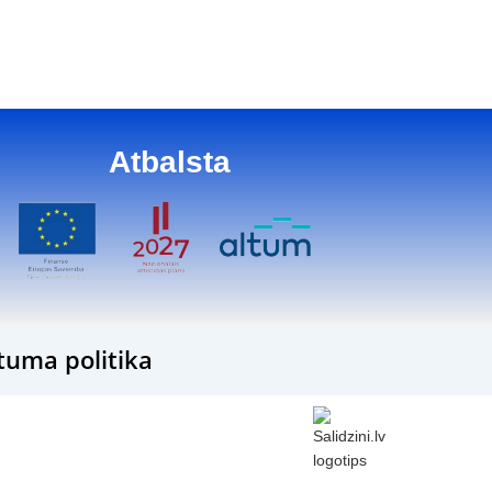
Barošana
8
Atbalsta
tuma politika