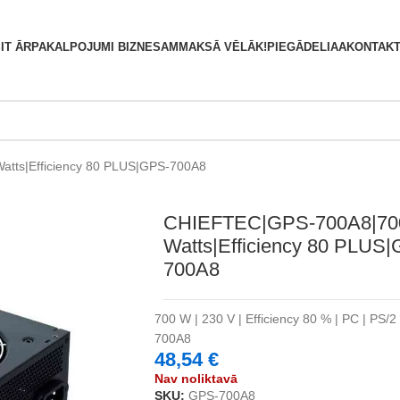
S
IT ĀRPAKALPOJUMI BIZNESAM
MAKSĀ VĒLĀK!
PIEGĀDE
LIAA
KONTAKT
tts|Efficiency 80 PLUS|GPS-700A8
CHIEFTEC|GPS-700A8|70
Watts|Efficiency 80 PLUS
700A8
700 W | 230 V | Efficiency 80 % | PC | PS/
700A8
48,54
€
Nav noliktavā
SKU:
GPS-700A8