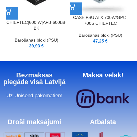
CASE PSU ATX 700W/GPC-
CHIEFTEC|600 W|APB-600B8-
700S CHIEFTEC
BK
Barošanas bloki (PSU)
Barošanas bloki (PSU)
47,25
€
39,93
€
Bezmaksas
Maksā vēlāk!
piegāde visā Latvijā
Uz Unisend pakomātiem
Droši maksājumi
Atbalsta